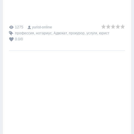
1275
yurist-online
профессия
,
нотариус
,
Адвокат
,
прокурор
,
услуги
,
юрист
0.0
/
0