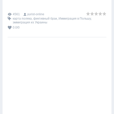
4561
yurist-online
карта поляка
,
фиктивный брак
,
Иммиграция в Польшу
,
эммиграция из Украины
0.0
/
0