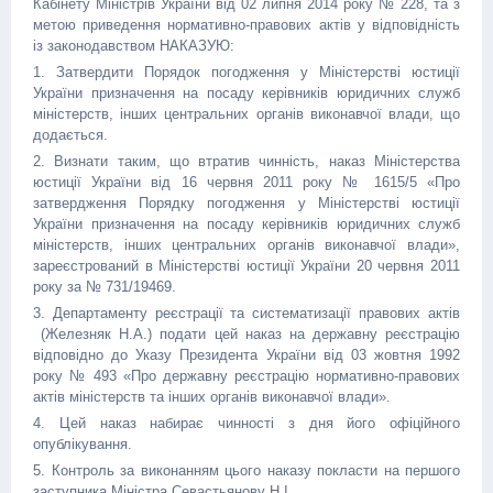
Кабінету Міністрів України від 02 липня 2014 року № 228, та з
метою приведення нормативно-правових актів у відповідність
із законодавством НАКАЗУЮ:
1. Затвердити Порядок погодження у Міністерстві юстиції
України призначення на посаду керівників юридичних служб
міністерств, інших центральних органів виконавчої влади, що
додається.
2. Визнати таким, що втратив чинність, наказ Міністерства
юстиції України від 16 червня 2011 року № 1615/5 «Про
затвердження Порядку погодження у Міністерстві юстиції
України призначення на посаду керівників юридичних служб
міністерств, інших центральних органів виконавчої влади»,
зареєстрований в Міністерстві юстиції України 20 червня 2011
року за № 731/19469.
3. Департаменту реєстрації та систематизації правових актів
(Железняк Н.А.) подати цей наказ на державну реєстрацію
відповідно до Указу Президента України від 03 жовтня 1992
року № 493 «Про державну реєстрацію нормативно-правових
актів міністерств та інших органів виконавчої влади».
4. Цей наказ набирає чинності з дня його офіційного
опублікування.
5. Контроль за виконанням цього наказу покласти на першого
заступника Міністра Севастьянову Н.І.