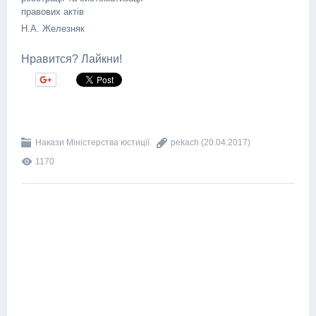
правових актів
Н.А. Железняк
Нравится? Лайкни!
Накази Міністерства юстиції
pekach
(20.04.2017)
1170