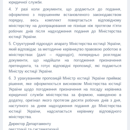
юридичної служби.
4. У разі коли документи, що додаються до подання,
оформлено з порушенням встановленого законодавством
порядку, весь комплект повертається відповідному
міністерству на доопрацювання не пізніше ніж протягом п’яти
робочих днів після надходження подання до Міністерства
юстиції України.
5. Структурний підрозділ апарату Міністерства юстиції України,
який відповідає за методичне керівництво правовою роботою в
міністерствах (далі – підрозділ), попередньо розглядає
документи, що надійшли на погодження призначення
претендента, та готує відповідні пропозиції, які подаються
Міністру юстиції України.
6. З урахуванням пропозицій Міністр юстиції України приймає
рішення, яке оформлюється висновком Міністерства юстиції
України щодо погодження призначення на посаду керівника
юридичної служби міністерства за формою, наведеною в
додатку, оригінал якого протягом десяти робочих днів з дня,
наступного за днем надходження подання до Міністерства
юстиції України, надсилається керівнику відповідного
міністерства.
Директор Департаменту
реєстрації та систематизації