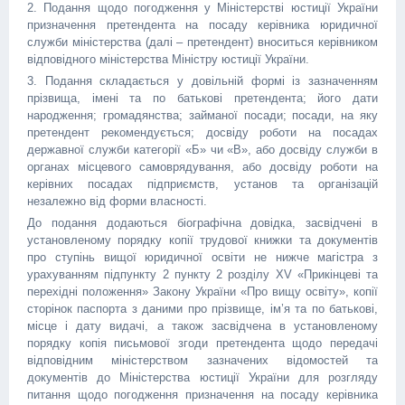
2. Подання щодо погодження у Міністерстві юстиції України
призначення претендента на посаду керівника юридичної
служби міністерства (далі – претендент) вноситься керівником
відповідного міністерства Міністру юстиції України.
3. Подання складається у довільній формі із зазначенням
прізвища, імені та по батькові претендента; його дати
народження; громадянства; займаної посади; посади, на яку
претендент рекомендується; досвіду роботи на посадах
державної служби категорії «Б» чи «В», або досвіду служби в
органах місцевого самоврядування, або досвіду роботи на
керівних посадах підприємств, установ та організацій
незалежно від форми власності.
До подання додаються біографічна довідка, засвідчені в
установленому порядку копії трудової книжки та документів
про ступінь вищої юридичної освіти не нижче магістра з
урахуванням підпункту 2 пункту 2 розділу XV «Прикінцеві та
перехідні положення» Закону України «Про вищу освіту», копії
сторінок паспорта з даними про прізвище, ім’я та по батькові,
місце і дату видачі, а також засвідчена в установленому
порядку копія письмової згоди претендента щодо передачі
відповідним міністерством зазначених відомостей та
документів до Міністерства юстиції України для розгляду
питання щодо погодження призначення на посаду керівника