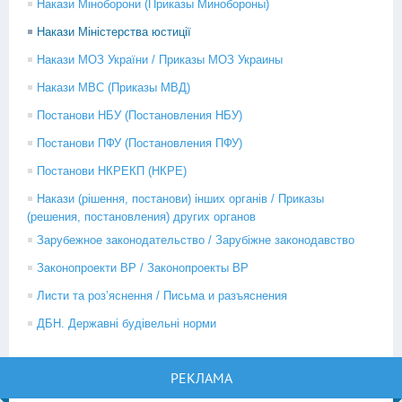
Накази Міноборони (Приказы Минобороны)
Накази Міністерства юстиції
Накази МОЗ України / Приказы МОЗ Украины
Накази МВС (Приказы МВД)
Постанови НБУ (Постановления НБУ)
Постанови ПФУ (Постановления ПФУ)
Постанови НКРЕКП (НКРЕ)
Накази (рішення, постанови) інших органів / Приказы
(решения, постановления) других органов
Зарубежное законодательство / Зарубіжне законодавство
Законопроекти ВР / Законопроекты ВР
Листи та роз’яснення / Письма и разъяснения
ДБН. Державні будівельні норми
РЕКЛАМА