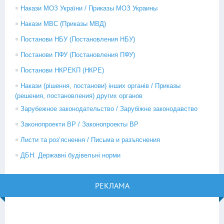
Накази МОЗ України / Приказы МОЗ Украины
Накази МВС (Приказы МВД)
Постанови НБУ (Постановления НБУ)
Постанови ПФУ (Постановления ПФУ)
Постанови НКРЕКП (НКРЕ)
Накази (рішення, постанови) інших органів / Приказы
(решения, постановления) других органов
Зарубежное законодательство / Зарубіжне законодавство
Законопроекти ВР / Законопроекты ВР
Листи та роз’яснення / Письма и разъяснения
ДБН. Державні будівельні норми
РЕКЛАМА