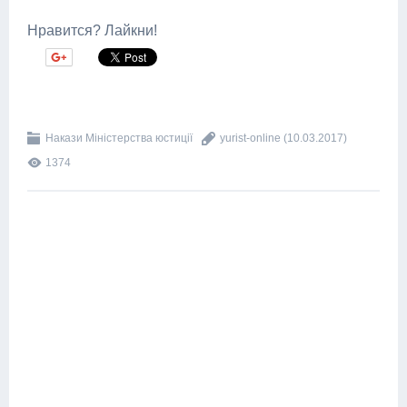
Нравится? Лайкни!
Накази Міністерства юстиції
yurist-online
(10.03.2017)
1374