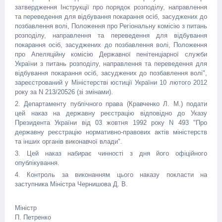
затвердження Інструкції про порядок розподілу, направлення
та переведення для відбування покарання осіб, засуджених до
позбавлення волі, Положення про Регіональну комісію з питань
розподілу, направлення та переведення для відбування
покарання осіб, засуджених до позбавлення волі, Положення
про Апеляційну комісію Державної пенітенціарної служби
України з питань розподілу, направлення та переведення для
відбування покарання осіб, засуджених до позбавлення волі",
зареєстрований у Міністерстві юстиції України 10 лютого 2012
року за N 213/20526 (зі змінами).
2. Департаменту публічного права (Кравченко Л. М.) подати
цей наказ на державну реєстрацію відповідно до Указу
Президента України від 03 жовтня 1992 року N 493 "Про
державну реєстрацію нормативно-правових актів міністерств
та інших органів виконавчої влади".
3. Цей наказ набирає чинності з дня його офіційного
опублікування.
4. Контроль за виконанням цього наказу покласти на
заступника Міністра Чернишова Д. В.
Міністр
П. Петренко