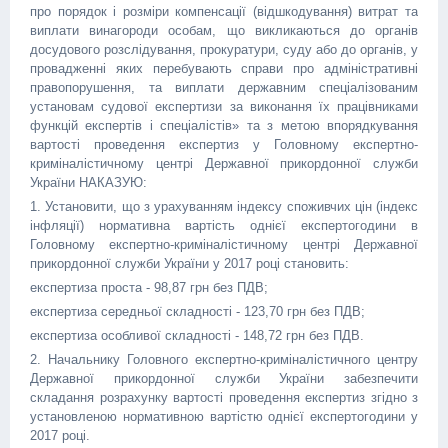
про порядок і розміри компенсації (відшкодування) витрат та
виплати винагороди особам, що викликаються до органів
досудового розслідування, прокуратури, суду або до органів, у
провадженні яких перебувають справи про адміністративні
правопорушення, та виплати державним спеціалізованим
установам судової експертизи за виконання їх працівниками
функцій експертів і спеціалістів» та з метою впорядкування
вартості проведення експертиз у Головному експертно-
криміналістичному центрі Державної прикордонної служби
України НАКАЗУЮ:
1. Установити, що з урахуванням індексу споживчих цін (індекс
інфляції) нормативна вартість однієї експертогодини в
Головному експертно-криміналістичному центрі Державної
прикордонної служби України у 2017 році становить:
експертиза проста - 98,87 грн без ПДВ;
експертиза середньої складності - 123,70 грн без ПДВ;
експертиза особливої складності - 148,72 грн без ПДВ.
2. Начальнику Головного експертно-криміналістичного центру
Державної прикордонної служби України забезпечити
складання розрахунку вартості проведення експертиз згідно з
установленою нормативною вартістю однієї експертогодини у
2017 році.