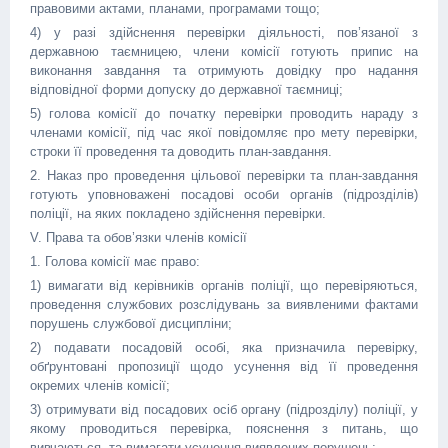
правовими актами, планами, програмами тощо;
4) у разі здійснення перевірки діяльності, пов’язаної з
державною таємницею, члени комісії готують припис на
виконання завдання та отримують довідку про надання
відповідної форми допуску до державної таємниці;
5) голова комісії до початку перевірки проводить нараду з
членами комісії, під час якої повідомляє про мету перевірки,
строки її проведення та доводить план-завдання.
2. Наказ про проведення цільової перевірки та план-завдання
готують уповноважені посадові особи органів (підрозділів)
поліції, на яких покладено здійснення перевірки.
V. Права та обов’язки членів комісії
1. Голова комісії має право:
1) вимагати від керівників органів поліції, що перевіряються,
проведення службових розслідувань за виявленими фактами
порушень службової дисципліни;
2) подавати посадовій особі, яка призначила перевірку,
обґрунтовані пропозиції щодо усунення від її проведення
окремих членів комісії;
3) отримувати від посадових осіб органу (підрозділу) поліції, у
якому проводиться перевірка, пояснення з питань, що
вивчаються, та вимагати усунення виявлених порушень;