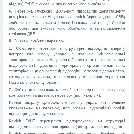
відділу) ГУНП або особи, яка виконує його обов’язки.
6. Перевірка службової діяльності підрозділів Департаменту
внутрішньої безпеки Національної поліції України (далі - ДВБ)
здійснюється за наказом Голови Національної поліції України
або особи, яка виконує його обов’язки, та за погодженням
керівника ДВБ.
II. Об’єкти і суб’єкти перевірок
1. Об’єктами перевірок є структурні підрозділи апарату
центрального органу управління поліцією, міжрегіональні
територіальні органи Національної поліції та їх територіальні
(відокремлені) підрозділи, територіальні органи поліції та їх
територіальні (відокремлені) підрозділи, а також підприємства,
заклади та установи, що належать до сфери управління
Національної поліції України.
2. Суб’єктами перевірок є комісії з проведення інспектувань,
контрольних та цільових перевірок (далі - комісія).
Комісії апарату центрального органу управління поліцією
уповноважені на перевірку всіх органів (підрозділів) поліції
відповідно до плану-завдання.
Комісії ГУНП перевіряють підпорядковані їм структурні
підрозділи апарату та територіальні (відокремлені) підрозділи.
Комісії міжрегіональних територіальних органів Національної