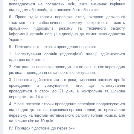
покладаються на посадових осіб, яких визначає керівник
підрозділу або особа, яка виконує його обов’язки.
6. Право здійснювати перевірки стану охорони державної
таємниці та забезпечення режиму секретності мають
працівники підрозділів режиму та технічного захисту
інформації органів поліції відповідно до вимог законодавства
України.
III. Періодичність і строки проведення перевірок
1. Інспектування органів (підрозділів) поліції здійснюється
один раз на 5 років.
2. Контрольна перевірка проводиться не раніше ніж через один
рік після проведення останнього інспектування.
3. Перевірки здійснюються в строки, визначені наказом про їх
проведення, з урахуванням того, що інспектування
проводиться в строк до 21 дня, а контрольна та цільова
перевірки - до 14 днів.
4. У разі потреби строки проведення перевірок продовжуються
відповідно до наказів керівників органів поліції, які призначили
перевірку, на підставі мотивованого рапорту голови комісії, але
не більше ніж на 10 днів.
IV. Порядок підготовки до перевірки