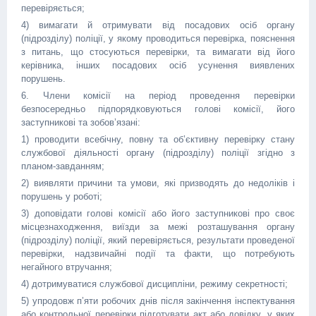
перевіряється;
4) вимагати й отримувати від посадових осіб органу
(підрозділу) поліції, у якому проводиться перевірка, пояснення
з питань, що стосуються перевірки, та вимагати від його
керівника, інших посадових осіб усунення виявлених
порушень.
6. Члени комісії на період проведення перевірки
безпосередньо підпорядковуються голові комісії, його
заступникові та зобов’язані:
1) проводити всебічну, повну та об’єктивну перевірку стану
службової діяльності органу (підрозділу) поліції згідно з
планом-завданням;
2) виявляти причини та умови, які призводять до недоліків і
порушень у роботі;
3) доповідати голові комісії або його заступникові про своє
місцезнаходження, виїзди за межі розташування органу
(підрозділу) поліції, який перевіряється, результати проведеної
перевірки, надзвичайні події та факти, що потребують
негайного втручання;
4) дотримуватися службової дисципліни, режиму секретності;
5) упродовж п’яти робочих днів після закінчення інспектування
або контрольної перевірки підготувати акт або довідку, у яких