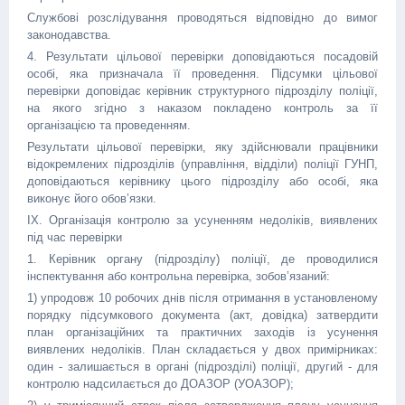
Службові розслідування проводяться відповідно до вимог
законодавства.
4. Результати цільової перевірки доповідаються посадовій
особі, яка призначала її проведення. Підсумки цільової
перевірки доповідає керівник структурного підрозділу поліції,
на якого згідно з наказом покладено контроль за її
організацією та проведенням.
Результати цільової перевірки, яку здійснювали працівники
відокремлених підрозділів (управління, відділи) поліції ГУНП,
доповідаються керівнику цього підрозділу або особі, яка
виконує його обов’язки.
IХ. Організація контролю за усуненням недоліків, виявлених
під час перевірки
1. Керівник органу (підрозділу) поліції, де проводилися
інспектування або контрольна перевірка, зобов’язаний:
1) упродовж 10 робочих днів після отримання в установленому
порядку підсумкового документа (акт, довідка) затвердити
план організаційних та практичних заходів із усунення
виявлених недоліків. План складається у двох примірниках:
один - залишається в органі (підрозділі) поліції, другий - для
контролю надсилається до ДОАЗОР (УОАЗОР);