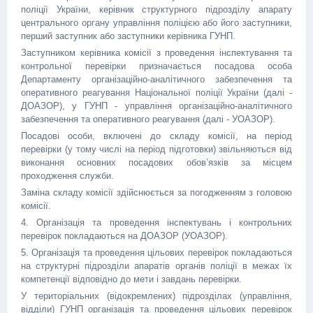
поліції України, керівник структурного підрозділу апарату
центрального органу управління поліцією або його заступники,
перший заступник або заступники керівника ГУНП.
Заступником керівника комісії з проведення інспектування та
контрольної перевірки призначається посадова особа
Департаменту організаційно-аналітичного забезпечення та
оперативного реагування Національної поліції України (далі -
ДОАЗОР), у ГУНП - управління організаційно-аналітичного
забезпечення та оперативного реагування (далі - УОАЗОР).
Посадові особи, включені до складу комісії, на період
перевірки (у тому числі на період підготовки) звільняються від
виконання основних посадових обов’язків за місцем
проходження служби.
Заміна складу комісії здійснюється за погодженням з головою
комісії.
4. Організація та проведення інспектувань і контрольних
перевірок покладаються на ДОАЗОР (УОАЗОР).
5. Організація та проведення цільових перевірок покладаються
на структурні підрозділи апаратів органів поліції в межах їх
компетенції відповідно до мети і завдань перевірки.
У територіальних (відокремлених) підрозділах (управління,
відділи) ГУНП організація та проведення цільових перевірок