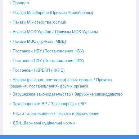
Правила
Накази Міноборони (Приказы Минобороны)
Накази Міністерства юстиції
Накази МОЗ України / Приказы МОЗ Украины
Накази МВС (Приказы МВД)
Постанови НБУ (Постановления НБУ)
Постанови ПФУ (Постановления ПФУ)
Постанови НКРЕКП (НКРЕ)
Накази (рішення, постанови) інших органів / Приказы
(решения, постановления) других органов
Зарубежное законодательство / Зарубіжне законодавство
Законопроекти ВР / Законопроекты ВР
Листи та роз’яснення / Письма и разъяснения
ДБН. Державні будівельні норми