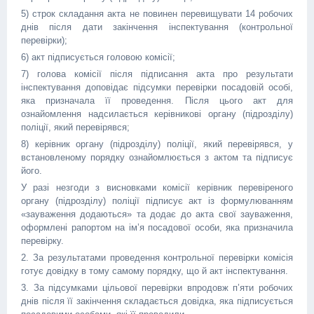
5) строк складання акта не повинен перевищувати 14 робочих
днів після дати закінчення інспектування (контрольної
перевірки);
6) акт підписується головою комісії;
7) голова комісії після підписання акта про результати
інспектування доповідає підсумки перевірки посадовій особі,
яка призначала її проведення. Після цього акт для
ознайомлення надсилається керівникові органу (підрозділу)
поліції, який перевірявся;
8) керівник органу (підрозділу) поліції, який перевірявся, у
встановленому порядку ознайомлюється з актом та підписує
його.
У разі незгоди з висновками комісії керівник перевіреного
органу (підрозділу) поліції підписує акт із формулюванням
«зауваження додаються» та додає до акта свої зауваження,
оформлені рапортом на ім’я посадової особи, яка призначила
перевірку.
2. За результатами проведення контрольної перевірки комісія
готує довідку в тому самому порядку, що й акт інспектування.
3. За підсумками цільової перевірки впродовж п’яти робочих
днів після її закінчення складається довідка, яка підписується