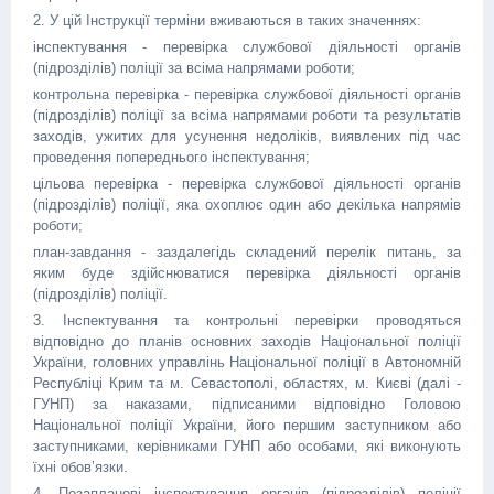
2. У цій Інструкції терміни вживаються в таких значеннях:
інспектування - перевірка службової діяльності органів
(підрозділів) поліції за всіма напрямами роботи;
контрольна перевірка - перевірка службової діяльності органів
(підрозділів) поліції за всіма напрямами роботи та результатів
заходів, ужитих для усунення недоліків, виявлених під час
проведення попереднього інспектування;
цільова перевірка - перевірка службової діяльності органів
(підрозділів) поліції, яка охоплює один або декілька напрямів
роботи;
план-завдання - заздалегідь складений перелік питань, за
яким буде здійснюватися перевірка діяльності органів
(підрозділів) поліції.
3. Інспектування та контрольні перевірки проводяться
відповідно до планів основних заходів Національної поліції
України, головних управлінь Національної поліції в Автономній
Республіці Крим та м. Севастополі, областях, м. Києві (далі -
ГУНП) за наказами, підписаними відповідно Головою
Національної поліції України, його першим заступником або
заступниками, керівниками ГУНП або особами, які виконують
їхні обов’язки.
4. Позапланові інспектування органів (підрозділів) поліції