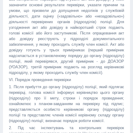
зазначити основні результати перевірки, указати причини та
умови, що призвели до допущення недоліків у службовій
діяльності, дати оцінку («задовільно» або «незадовільно»)
діяльності перевірених органів (підрозділів) поліції. Для
узгодження акт або довідку в найкоротший строк подають
голові комісії або його заступникові. Після опрацювання акт
або довідку реєструють у підрозділі документального
забезпечення, у якому проходить службу член комісії. Акт або
довідку готують у трьох примірниках (перший примірник
надсилається в установленому порядку до органу (підрозділу)
поліції, який перевірявся, другий примірник - до ДОАЗОР
(УОАЗОР), третій примірник подають на розгляд керівникові
підрозділу, у якому проходить службу член комісії).
VI. Порядок проведення перевірки
1. Після прибуття до органу (підрозділу) поліції, який підлягає
перевірці, голова комісії інформує керівництво цього органу
(підрозділу) про її мету, строки і порядок проведення;
ознайомлює з планом-завданням на перевірку під підпис;
представляється особисто керівникові органу (підрозділу)
поліції та представляє членів комісії керівному складу органу
(підрозділу) поліції; визначає порядок роботи комісії.
2. Під час інспектувань та контрольних перевірок