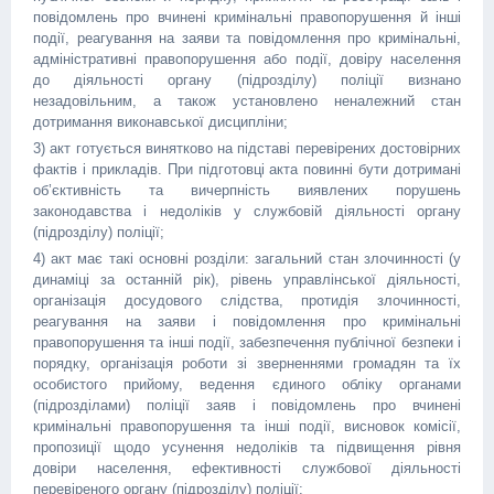
повідомлень про вчинені кримінальні правопорушення й інші
події, реагування на заяви та повідомлення про кримінальні,
адміністративні правопорушення або події, довіру населення
до діяльності органу (підрозділу) поліції визнано
незадовільним, а також установлено неналежний стан
дотримання виконавської дисципліни;
3) акт готується винятково на підставі перевірених достовірних
фактів і прикладів. При підготовці акта повинні бути дотримані
об’єктивність та вичерпність виявлених порушень
законодавства і недоліків у службовій діяльності органу
(підрозділу) поліції;
4) акт має такі основні розділи: загальний стан злочинності (у
динаміці за останній рік), рівень управлінської діяльності,
організація досудового слідства, протидія злочинності,
реагування на заяви і повідомлення про кримінальні
правопорушення та інші події, забезпечення публічної безпеки і
порядку, організація роботи зі зверненнями громадян та їх
особистого прийому, ведення єдиного обліку органами
(підрозділами) поліції заяв і повідомлень про вчинені
кримінальні правопорушення та інші події, висновок комісії,
пропозиції щодо усунення недоліків та підвищення рівня
довіри населення, ефективності службової діяльності
перевіреного органу (підрозділу) поліції;