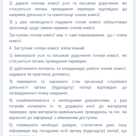
2) давати членам комісії усні та письмові доручення, які
стосуються питань проведення перевірки відповідно до
напрямів діяльності та компетенції членів комісії;
3) у разі необхідності подавати голові комісії обґрунтовані
пропозиції щодо заміни окремих членів комісії.
Заступник голови комісії має ті самі повноваження, що і члени
комісії.
4. Заступник голови комісії зобов’язаний:
1) виконувати усні та письмові доручення голови комісії, які
стосуються питань проведення перевірки;
2) здійснювати контроль та координацію роботи членів комісії,
надавати їм практичну допомогу;
3) перевіряти та оцінювати стан організації службової
діяльності органу (підрозділу) поліції відповідно до
затвердженого плану-завдання;
4) ознайомлюватися з необхідними документами, у разі
потреби копіювати їх та додавати копії до матеріалів
перевірки, крім матеріалів кримінальних проваджень та тих, які
віднесені до інформації з обмеженим доступом;
5) отримувати необхідні довідки, статистичні дані, іншу
інформацію від посадових осіб органу (підрозділу) поліції, що