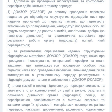
1. Підготовка до проведення інспектування та контрольної
перевірки здійснюється в такому порядку:
1) ДОАЗОР (УОАЗОР) до початку проведення перевірки
надсилає до відповідних структурних підрозділів лист про
надання пропозицій до переліку питань, що підлягають
включенню до плану-завдання, кандидатур посадових осіб, які
будуть залучатися до роботи в комісії, аналітичних довідок (за
напрямом діяльності) та статистичних матеріалів про
результати роботи органу (підрозділу) поліції, який
перевіряється;
2) за результатами опрацювання наданих структурними
підрозділами матеріалів ДОАЗОР (УОАЗОР) готує наказ про
проведення інспектування, контрольної перевірки та план-
завдання, що затверджується посадовою особою, яка
підписує наказ про проведення перевірки. План-завдання після
затвердження в установленому порядку реєструється в
підрозділі документального забезпечення ДОАЗОР (УОАЗОР);
3) члени комісії в період підготовки до перевірки вивчають та
аналізують стан криміногенної ситуації в регіоні, результати
службової діяльності органів (підрозділів) поліції, які
перевіряються, ознайомлюються з листами, скаргами та
заявами щодо їх діяльності, матеріалами проведених раніше
перевірок, наказами, дорученнями, рішеннями, нормативно-