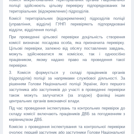
поліції здійснюють цільову перевірку підпорядкованих їм
територіальних (відокремлених) підрозділів.
Комісії територіальних (відокремлених) підрозділів поліції
(управління, відділи) ГУНП перевіряють підпорядковані
відділи, відділення поліції.
При проведенні цільової перевірки доцільність створення
комісії визначає посадова особа, яка призначила перевірку.
Цільові перевірки, залежно від обсягу поставлених завдань,
можуть здійснюватися як комісією, так і одноосібно
працівником, якому надано право на проведення такої
перевірки.
3. Комісія формується у складі працівників органів
(підрозділів) поліції за напрямами службової діяльності. За
рішенням Голови Національної поліції України, його першого
заступника або заступників до участі в проведенні перевірки
також можуть залучатися (за згодою) фахівці інших
центральних органів виконавчої влади.
Під час проведення інспектувань та контрольних перевірок до
складу комісії включають працівників ДВБ за погодженням з
керівництвом ДВБ.
Комісію з проведення інспектування та контрольної перевірки
очолює перший заступник або заступники Голови Національної