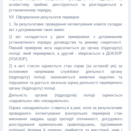
особистому прийомі, реєструються та розглядаються в
установленому порядку.
VII. Оформлення результатів перевірок
1. За результатами проведення інспектування комісія складає
акт з дотриманням таких вимог:
1) акт складається у двох примірниках з дотриманням
установленого порядку діловодства та режиму секретності.
Перший примірник акта надсилається до органу (підрозділу)
поліції, який перевірявся, а другий - зберігається в ДОАЗОР
(УОАЗОР);
2) в акті стисло оцінюється стан справ (за останній рік) за
основними напрямами службової діяльності органу
(підрозділу) поліції, зазначаються виявлені недоліки та
порушення та дається загальна оцінка діяльності перевіреного
органу (підрозділу) поліції.
Діяльність органів (підрозділів) поліції оцінюється
«задовільно» або «незадовільно».
Оцінка «незадовільно» ставиться в разі, коли за результатами
проведеного інспектування (контрольної перевірки) стан
виконання завдань щодо протидії злочинності, досудового
розслідування кримінальних правопорушень, підтримання
публічної безпеки й порядку, прийняття та реєстрації заяв і