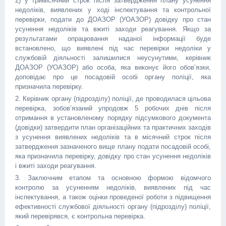
2) у тримісячний строк після затвердження плану усунення
недоліків, виявлених у ході інспектування та контрольної
перевірки, подати до ДОАЗОР (УОАЗОР) довідку про стан
усунення недоліків та вжиті заходи реагування. Якщо за
результатами опрацювання наданої інформації буде
встановлено, що виявлені під час перевірки недоліки у
службовій діяльності залишилися неусунутими, керівник
ДОАЗОР (УОАЗОР) або особа, яка виконує його обов’язки,
доповідає про це посадовій особі органу поліції, яка
призначила перевірку.
2. Керівник органу (підрозділу) поліції, де проводилася цільова
перевірка, зобов’язаний упродовж 5 робочих днів після
отримання в установленому порядку підсумкового документа
(довідки) затвердити план організаційних та практичних заходів
з усунення виявлених недоліків та в місячний строк після
затвердження зазначеного вище плану подати посадовій особі,
яка призначила перевірку, довідку про стан усунення недоліків
і вжиті заходи реагування.
3. Заключним етапом та основною формою відомчого
контролю за усуненням недоліків, виявлених під час
інспектування, а також оцінки проведеної роботи з підвищення
ефективності службової діяльності органу (підрозділу) поліції,
який перевірявся, є контрольна перевірка.