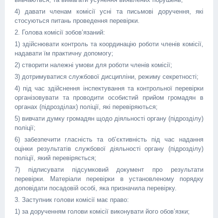
4) давати членам комісії усні та письмові доручення, які
стосуються питань проведення перевірки.
2. Голова комісії зобов’язаний:
1) здійснювати контроль та координацію роботи членів комісії,
надавати їм практичну допомогу;
2) створити належні умови для роботи членів комісії;
3) дотримуватися службової дисципліни, режиму секретності;
4) під час здійснення інспектування та контрольної перевірки
організовувати та проводити особистий прийом громадян в
органах (підрозділах) поліції, які перевіряються;
5) вивчати думку громадян щодо діяльності органу (підрозділу)
поліції;
6) забезпечити гласність та об’єктивність під час надання
оцінки результатів службової діяльності органу (підрозділу)
поліції, який перевіряється;
7) підписувати підсумковий документ про результати
перевірки. Матеріали перевірки в установленому порядку
доповідати посадовій особі, яка призначила перевірку.
3. Заступник голови комісії має право:
1) за дорученням голови комісії виконувати його обов’язки;