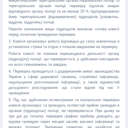
міжрегіональних територіальних органів Національної поліції та
територіальних органів поліції перевірці підлягає апарат
відповідного органу поліції та не менше 20 % підпорядкованих
йому територіальних (відокремлених) підрозділів (управлінь,
відділів, відділень) поліції.
Перелік зазначених вище підрозділів визначає голова комісії
перед початком проведення перевірки.
3. Комісія організовує роботу відповідно до своєї компетенції в
установлені строки та згідно з планом-завданням на перевірку.
Робота комісії не повинна перешкоджати діяльності органу
(підрозділу) поліції, що перевіряється, у здійсненні покладених
на нього повноважень та завдань.
4. Перевірка проводиться з додержанням вимог законодавства
України у сфері державної таємниці, службової інформації,
недопущення розголошення інформації, а також відомостей
досудового розслідування, що стали відомі під час її
проведення.
5. Під час здійснення інспектування та контрольної перевірки
комісія організовує та проводить особистий прийом громадян в
органах (підрозділах) поліції, які перевіряються. При цьому за
три дні до початку перевірки графіки прийому доводять до
відома громадян через місцеві засоби масової інформації та
мережу Інтернет. Звернення громадян, які надійшли на