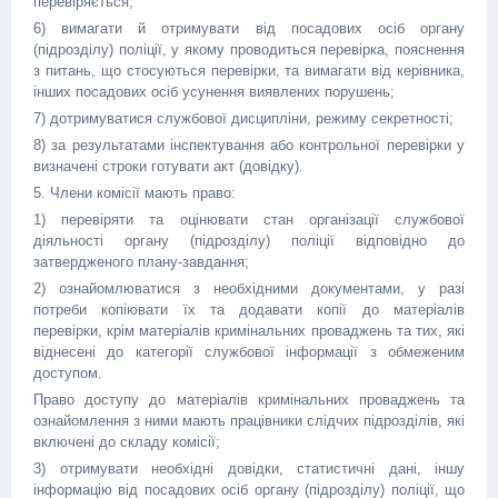
перевіряється;
6) вимагати й отримувати від посадових осіб органу
(підрозділу) поліції, у якому проводиться перевірка, пояснення
з питань, що стосуються перевірки, та вимагати від керівника,
інших посадових осіб усунення виявлених порушень;
7) дотримуватися службової дисципліни, режиму секретності;
8) за результатами інспектування або контрольної перевірки у
визначені строки готувати акт (довідку).
5. Члени комісії мають право:
1) перевіряти та оцінювати стан організації службової
діяльності органу (підрозділу) поліції відповідно до
затвердженого плану-завдання;
2) ознайомлюватися з необхідними документами, у разі
потреби копіювати їх та додавати копії до матеріалів
перевірки, крім матеріалів кримінальних проваджень та тих, які
віднесені до категорії службової інформації з обмеженим
доступом.
Право доступу до матеріалів кримінальних проваджень та
ознайомлення з ними мають працівники слідчих підрозділів, які
включені до складу комісії;
3) отримувати необхідні довідки, статистичні дані, іншу
інформацію від посадових осіб органу (підрозділу) поліції, що