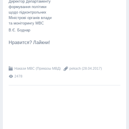
Директор Департаменту
формування політики
щодо підконтрольних
Міністрові органів влади
та моніторингу МВС
В.Є. Боднар
Нравится? Лайкни!
Накази МВС (Приказы МВД)
pekach
(28.04.2017)
2478