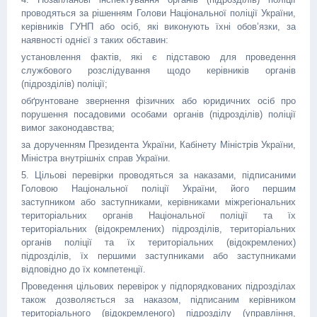
проводяться за рішенням Голови Національної поліції України,
керівників ГУНП або осіб, які виконують їхні обов’язки, за
наявності однієї з таких обставин:
установлення фактів, які є підставою для проведення
службового розслідування щодо керівників органів
(підрозділів) поліції;
обґрунтоване звернення фізичних або юридичних осіб про
порушення посадовими особами органів (підрозділів) поліції
вимог законодавства;
за дорученням Президента України, Кабінету Міністрів України,
Міністра внутрішніх справ України.
5. Цільові перевірки проводяться за наказами, підписаними
Головою Національної поліції України, його першим
заступником або заступниками, керівниками міжрегіональних
територіальних органів Національної поліції та їх
територіальних (відокремлених) підрозділів, територіальних
органів поліції та їх територіальних (відокремлених)
підрозділів, їх першими заступниками або заступниками
відповідно до їх компетенції.
Проведення цільових перевірок у підпорядкованих підрозділах
також дозволяється за наказом, підписаним керівником
територіального (відокремленого) підрозділу (управління,