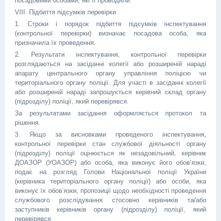
посадовими особами, які її проводили.
VIII. Підбиття підсумків перевірки
1. Строки і порядок підбиття підсумків інспектування
(контрольної перевірки) визначає посадова особа, яка
призначила їх проведення.
2. Результати інспектування, контрольної перевірки
розглядаються на засіданні колегії або розширеній нараді
апарату центрального органу управління поліцією чи
територіального органу поліції. Для участі в засіданні колегії
або розширеній нараді запрошується керівний склад органу
(підрозділу) поліції, який перевірявся.
За результатами засідання оформляється протокол та
рішення.
3. Якщо за висновками проведеного інспектування,
контрольної перевірки стан службової діяльності органу
(підрозділу) поліції оцінюється як незадовільний, керівник
ДОАЗОР (УОАЗОР) або особа, яка виконує його обов’язки,
подає на розгляд Голови Національної поліції України
(керівника територіального органу поліції) або особи, яка
виконує їх обов’язки, пропозиції щодо необхідності проведення
службового розслідування стосовно керівників та/або
заступників керівників органу (підрозділу) поліції, який
перевірявся.