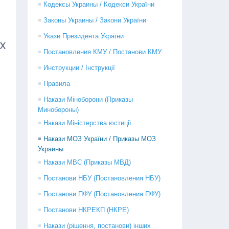
Кодексы Украины / Кодекси України
Законы Украины / Закони України
Укази Президента України
х
Постановления КМУ / Постанови КМУ
Инструкции / Інструкції
Правила
Накази Міноборони (Приказы
Минобороны)
Накази Міністерства юстиції
Накази МОЗ України / Приказы МОЗ
Украины
Накази МВС (Приказы МВД)
Постанови НБУ (Постановления НБУ)
Постанови ПФУ (Постановления ПФУ)
Постанови НКРЕКП (НКРЕ)
Накази (рішення, постанови) інших