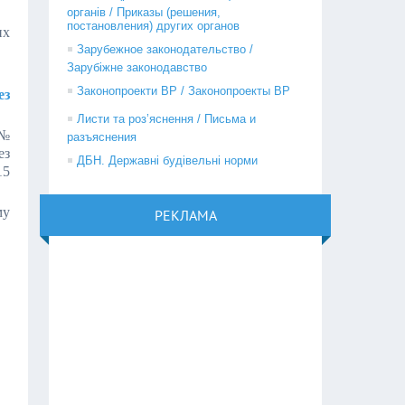
органів / Приказы (решения,
постановления) других органов
их
Зарубежное законодательство /
Зарубіжне законодавство
Законопроекти ВР / Законопроекты ВР
ез
Листи та роз’яснення / Письма и
 №
разъяснения
ез
ДБН. Державні будівельні норми
15
му
РЕКЛАМА