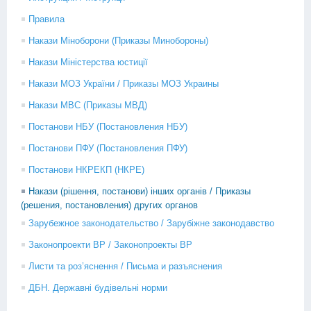
Правила
Накази Міноборони (Приказы Минобороны)
Накази Міністерства юстиції
Накази МОЗ України / Приказы МОЗ Украины
Накази МВС (Приказы МВД)
Постанови НБУ (Постановления НБУ)
Постанови ПФУ (Постановления ПФУ)
Постанови НКРЕКП (НКРЕ)
Накази (рішення, постанови) інших органів / Приказы
(решения, постановления) других органов
Зарубежное законодательство / Зарубіжне законодавство
Законопроекти ВР / Законопроекты ВР
Листи та роз’яснення / Письма и разъяснения
ДБН. Державні будівельні норми