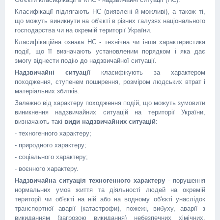
Класифікації підлягають НС (виявлені й можливі), а також ті,
що можуть виникнути на об'єкті в різних галузях національного
господарства чи на окремій території України.
Класифікаційна ознака НС - технічна чи інша характеристика
події, що її визначають установленим порядком і яка дає
змогу віднести подію до надзвичайної ситуації.
Надзвичайні
ситуації
класифікують за характером
походження, ступенем поширення, розміром людських втрат і
матеріальних збитків.
Залежно від характеру походження подій, що можуть зумовити
виникнення надзвичайних ситуацій на території України,
визначають такі
види надзвичайних ситуацій
:
- техногенного характеру;
- природного характеру;
- соціального характеру;
- воєнного характеру.
Надзвичайна ситуація техногенного характеру
- порушення
нормальних умов життя та діяльності людей на окремій
території чи об'єкті на ній або на водному об'єкті унаслідок
транспортної аварії (катастрофи), пожежі, вибуху, аварії з
викиданням (загрозою викидання) небезпечних хімічних,