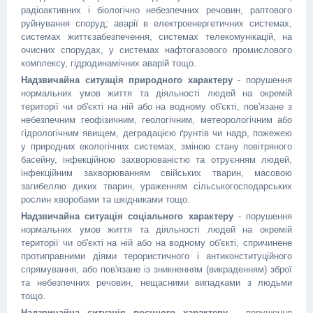
радіоактивних і біологічно небезпечних речовин, раптового
руйнування споруд; аварії в електроенергетичних системах,
системах життєзабезпечення, системах телекомунікацій, на
очисних спорудах, у системах нафтогазового промислового
комплексу, гідродинамічних аварій тощо.
Надзвичайна ситуація природного характеру
- порушення
нормальних умов життя та діяльності людей на окремій
території чи об'єкті на ній або на водному об'єкті, пов'язане з
небезпечним геофізичним, геологічним, метеорологічним або
гідрологічним явищем, деградацією ґрунтів чи надр, пожежею
у природних екологічних системах, зміною стану повітряного
басейну, інфекційною захворюваністю та отруєнням людей,
інфекційним захворюванням свійських тварин, масовою
загибеллю диких тварин, ураженням сільськогосподарських
рослин хворобами та шкідниками тощо.
Надзвичайна ситуація соціального характеру
- порушення
нормальних умов життя та діяльності людей на окремій
території чи об'єкті на ній або на водному об'єкті, спричинене
протиправними діями терористичного і антиконституційного
спрямування, або пов'язане із зникненням (викраденням) зброї
та небезпечних речовин, нещасними випадками з людьми
тощо.
Надзвичайна ситуація воєнного характеру
- порушення