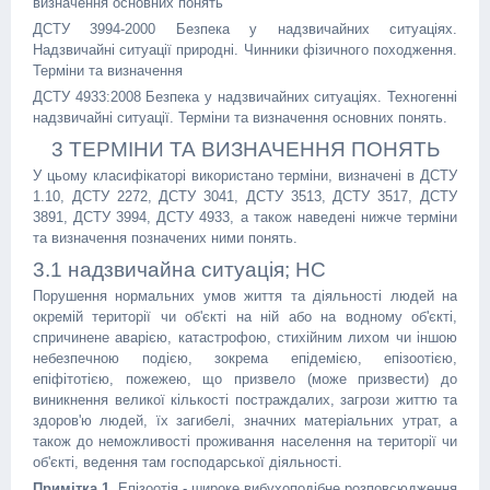
визначення основних понять
ДСТУ 3994-2000 Безпека у надзвичайних ситуаціях.
Надзвичайні ситуації природні. Чинники фізичного походження.
Терміни та визначення
ДСТУ 4933:2008 Безпека у надзвичайних ситуаціях. Техногенні
надзвичайні ситуації. Терміни та визначення основних понять.
3 ТЕРМІНИ ТА ВИЗНАЧЕННЯ ПОНЯТЬ
У цьому класифікаторі використано терміни, визначені в ДСТУ
1.10, ДСТУ 2272, ДСТУ 3041, ДСТУ 3513, ДСТУ 3517, ДСТУ
3891, ДСТУ 3994, ДСТУ 4933, а також наведені нижче терміни
та визначення позначених ними понять.
3.1 надзвичайна ситуація; НС
Порушення нормальних умов життя та діяльності людей на
окремій території чи об'єкті на ній або на водному об'єкті,
спричинене аварією, катастрофою, стихійним лихом чи іншою
небезпечною подією, зокрема епідемією, епізоотією,
епіфітотією, пожежею, що призвело (може призвести) до
виникнення великої кількості постраждалих, загрози життю та
здоров'ю людей, їх загибелі, значних матеріальних утрат, а
також до неможливості проживання населення на території чи
об'єкті, ведення там господарської діяльності.
Примітка 1.
Епізоотія - широке вибухоподібне розповсюдження