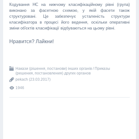
Кодування НС на нижчому класифікаційному рівні (група)
виконано за фасетною схемою, у якій фасети також
структуровані. Це забезпечує усталеність структури
класифікатора в процесі його ведення, оскільки оперативні
зміни об'єктів класифікації відбуваються на цьому рівні.
Нравится? Лайкни!
Накази (рішення, постанови) інших органів / Приказы
(решения, постановления) других органов
pekach
(23.03.2017)
1946