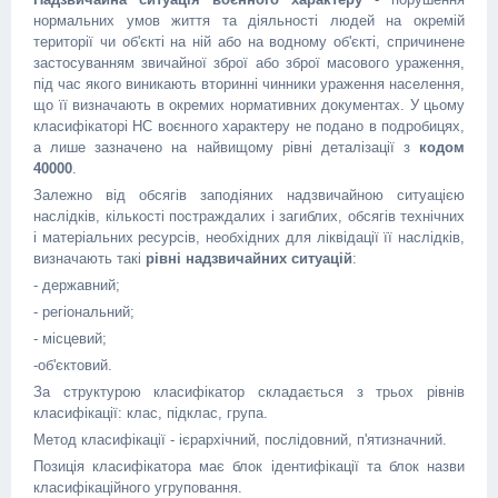
нормальних умов життя та діяльності людей на окремій
території чи об'єкті на ній або на водному об'єкті, спричинене
застосуванням звичайної зброї або зброї масового ураження,
під час якого виникають вторинні чинники ураження населення,
що її визначають в окремих нормативних документах. У цьому
класифікаторі НС воєнного характеру не подано в подробицях,
а лише зазначено на найвищому рівні деталізації з
кодом
40000
.
Залежно від обсягів заподіяних надзвичайною ситуацією
наслідків, кількості постраждалих і загиблих, обсягів технічних
і матеріальних ресурсів, необхідних для ліквідації її наслідків,
визначають такі
рівні надзвичайних ситуацій
:
- державний;
- регіональний;
- місцевий;
-об'єктовий.
За структурою класифікатор складається з трьох рівнів
класифікації: клас, підклас, група.
Метод класифікації - ієрархічний, послідовний, п'ятизначний.
Позиція класифікатора має блок ідентифікації та блок назви
класифікаційного угруповання.