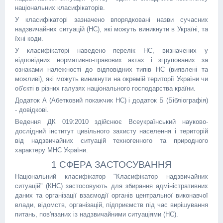
національних класифікаторів.
У класифікаторі зазначено впорядковані назви сучасних
надзвичайних ситуацій (НС), які можуть виникнути в Україні, та
їхні коди.
У класифікаторі наведено перелік НС, визначених у
відповідних нормативно-правових актах і згрупованих за
ознаками належності до відповідних типів НС (виявлені та
можливі), які можуть виникнути на окремій території України чи
об'єкті в різних галузях національного господарства країни.
Додаток А (Абетковий покажчик НС) і додаток Б (Бібліографія)
- довідкові.
Ведення ДК 019:2010 здійснює Всеукраїнський науково-
дослідний інститут цивільного захисту населення і територій
від надзвичайних ситуацій техногенного та природного
характеру МНС України.
1 СФЕРА ЗАСТОСУВАННЯ
Національний класифікатор "Класифікатор надзвичайних
ситуацій" (КНС) застосовують для збирання адміністративних
даних та організації взаємодії органів центральної виконавчої
влади, відомств, організацій, підприємств під час вирішування
питань, пов'язаних із надзвичайними ситуаціями (НС).