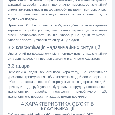
заразної хвороби тварин, що значно перевищує звичайний
рівень захворюваності на цю хворобу на даній території. У разі
епізоотії можлива реквізиція майна в населення, задля
суспільної потреби.
Примітка 2.
Епіфітотія - вибухоподібне розповсюдження
заразної хвороби рослин, що значно перевищує звичайний
рівень захворюваності на цю хворобу на даній території.
Аналог епізоотії у тварин та епідемії у людей
3.2 класифікація надзвичайних ситуацій
Визначений на державному рівні порядок поділу надзвичайних
ситуацій на класи і підкласи залежно від їхнього характеру
3.3 аварія
Небезпечна подія техногенного характеру, що спричинила
ураження, травмування та/чи загибель людей або створює на
об'єкті чи окремій території загрозу життю та здоров'ю людей і
призводить до руйнування будівель, споруд, устатковання і
транспортних засобів, порушення виробничого або
транспортного процесу чи завдає шкоди довкіллю.
4 ХАРАКТЕРИСТИКА ОБ'ЄКТІВ
КЛАСИФІКАЦІЇ
Об'єкти класифікації в КНС - надзвичайні ситуації (НС).