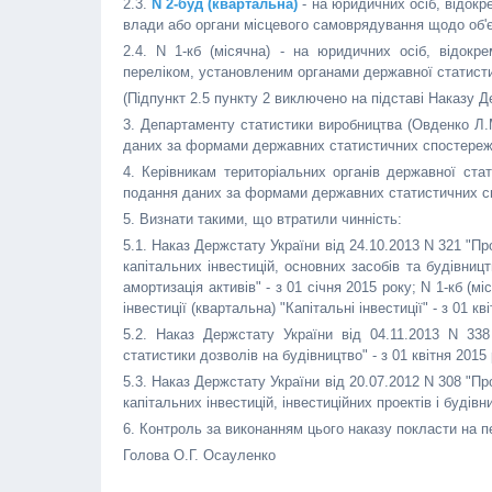
2.3.
N 2-буд (квартальна)
- на юридичних осіб, відокре
влади або органи місцевого самоврядування щодо об'єк
2.4. N 1-кб (місячна) - на юридичних осіб, відокр
переліком, установленим органами державної статисти
(Підпункт 2.5 пункту 2 виключено на підставі Наказу Д
3. Департаменту статистики виробництва (Овденко Л.
даних за формами державних статистичних спостереж
4. Керівникам територіальних органів державної ст
подання даних за формами державних статистичних с
5. Визнати такими, що втратили чинність:
5.1. Наказ Держстату України від 24.10.2013 N 321 "
капітальних інвестицій, основних засобів та будівництв
амортизація активів" - з 01 січня 2015 року; N 1-кб (м
інвестиції (квартальна) "Капітальні інвестиції" - з 01 кв
5.2. Наказ Держстату України від 04.11.2013 N 33
статистики дозволів на будівництво" - з 01 квітня 2015 
5.3. Наказ Держстату України від 20.07.2012 N 308 "
капітальних інвестицій, інвестиційних проектів і будівни
6. Контроль за виконанням цього наказу покласти на 
Голова О.Г. Осауленко