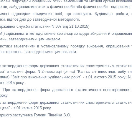
млені підрозділи юридичних осіб - замовників та місцеві органи виконавч
тів, забудовниками яких є фізичні особи або фізичні особи - підприємці.
емлені підрозділи юридичних осіб, що виконують будівельні роботи, 
ки, відповідно до затвердженої методології.
ержавної служби статистики N 307 від 21.10.2015)
М.) здійснювати методологічне керівництво щодо збирання й опрацюван
ень, затвердженими цим наказом.
атистики забезпечити в установленому порядку збирання, опрацювання 
постережень, затвердженими цим наказом.
Про затвердження форм державних статистичних спостережень зі статисти
а" в частині форм: N 2-інвестиції (річна) "Капітальні інвестиції, вибуття
ісячна) "Звіт про виконання будівельних робіт" - з 01 лютого 2015 року; N 
ітня 2015 року.
8 "Про затвердження форм державного статистичного спостереження 
року.
Про затвердження форм державних статистичних спостережень зі статисти
цтва" - з 01 квітня 2015 року.
першого заступника Голови Піщейка В.О.