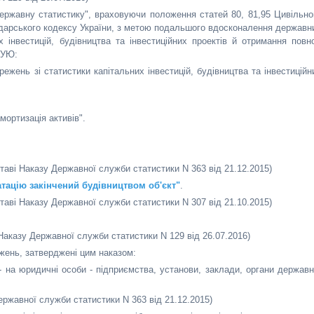
державну статистику", враховуючи положення статей 80, 81,95 Цивільно
сподарського кодексу України, з метою подальшого вдосконалення державн
 інвестицій, будівництва та інвестиційних проектів й отримання повно
ЗУЮ:
жень зі статистики капітальних інвестицій, будівництва та інвестиційн
амортизація активів".
ставі Наказу Державної служби статистики N 363 від 21.12.2015)
атацію закінчений будівництвом об'єкт"
.
ставі Наказу Державної служби статистики N 307 від 21.10.2015)
 Наказу Державної служби статистики N 129 від 26.07.2016)
ень, затверджені цим наказом:
 на юридичні особи - підприємства, установи, заклади, органи державн
ержавної служби статистики N 363 від 21.12.2015)