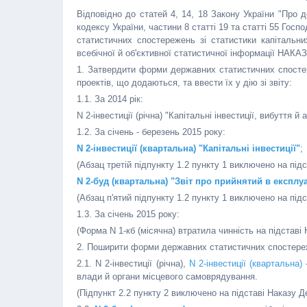
Відповідно до статей 4, 14, 18 Закону України "Про 
кодексу України, частини 8 статті 19 та статті 55 Го
статистичних спостережень зі статистики капітальних
всебічної й об'єктивної статистичної інформації НАКА
1. Затвердити форми державних статистичних спостере
проектів, що додаються, та ввести їх у дію зі звіту:
1.1. За 2014 рік:
N 2-інвестиції (річна) "Капітальні інвестиції, вибуття й 
1.2. За січень - березень 2015 року:
N 2-інвестиції (квартальна) "Капітальні інвестиції"
;
(Абзац третій підпункту 1.2 пункту 1 виключено на під
N 2-буд (квартальна) "Звіт про прийнятий в експлу
(Абзац п'ятий підпункту 1.2 пункту 1 виключено на під
1.3. За січень 2015 року:
(Форма N 1-кб (місячна) втратила чинність на підставі
2. Поширити форми державних статистичних спостереж
2.1. N 2-інвестиції (річна),
N 2-інвестиції (квартальна)
-
влади й органи місцевого самоврядування.
(Підпункт 2.2 пункту 2 виключено на підставі Наказу Д