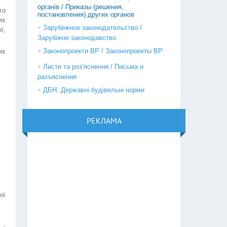
органів / Приказы (решения,
го
постановления) других органов
их
Зарубежное законодательство /
ї,
Зарубіжне законодавство
Законопроекти ВР / Законопроекты ВР
их
Листи та роз’яснення / Письма и
разъяснения
ДБН. Державні будівельні норми
РЕКЛАМА
ої