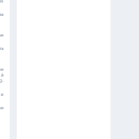
ої
за
ня
та
ки
 й
2-
зі
ки