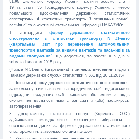
81,95 Цивільного кодексу України, частини восьмої статті
19 та статті 55 Господарського кодексу України, з метою
подальшого вдосконалення державних статистичних
спостержень зі статистики транспорту й отримання повної,
всебічної та об'єктивної статистичної інформації НАКАЗУЮ:
1. Затвердити
форму державного статистичного
спостереження зі статистики транспорту N 31-авто
(квартальна) "Звіт про перевезення автомобільним
транспортом вантажів за видами вантажів та пасажирів за
видами сполучення"
, що додається, та ввести її в дію зі
звіту за І квартал 2015 року.
(Форма N 31-авто (квартальна) із змінами, внесеними згідно з
Наказом Державної служби статистики N 331 від 16.11.2015)
2. Поширити форму державного статистичного спостереження,
затверджену цим наказом, на юридичних осіб, відокремлені
підрозділи юридичних осіб, основним або одним з видів
економічної діяльності яких є вантажні й (або) пасажирські
автоперевезення.
3. Департаменту статистики послуг (Кармазіна О.О.)
здійснювати методологічне керівництво збиранням і
опрацюванням даних за формою державного статистичного
спостереження, затвердженою цим наказом.
4. Керівникам територіальних органів державної статистики