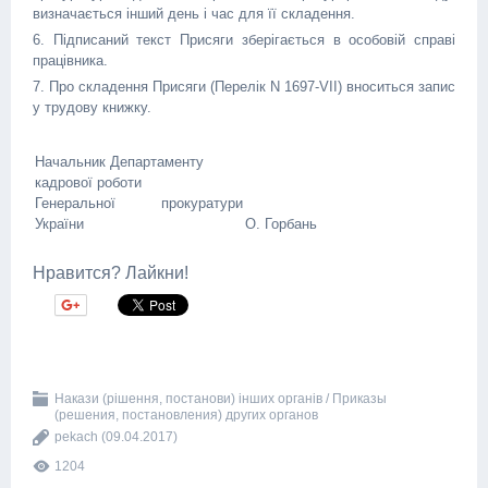
визначається інший день і час для її складення.
6. Підписаний текст Присяги зберігається в особовій справі
працівника.
7. Про складення Присяги (Перелік N 1697-VII) вноситься запис
у трудову книжку.
Начальник Департаменту
кадрової роботи
Генеральної прокуратури
України
О. Горбань
Нравится? Лайкни!
Накази (рішення, постанови) інших органів / Приказы
(решения, постановления) других органов
pekach
(09.04.2017)
1204