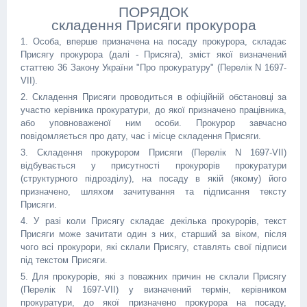
ПОРЯДОК
складення Присяги прокурора
1. Особа, вперше призначена на посаду прокурора, складає
Присягу прокурора (далі - Присяга), зміст якої визначений
статтею 36 Закону України "Про прокуратуру" (Перелік N 1697-
VII).
2. Складення Присяги проводиться в офіційній обстановці за
участю керівника прокуратури, до якої призначено працівника,
або уповноваженої ним особи. Прокурор завчасно
повідомляється про дату, час і місце складення Присяги.
3. Складення прокурором Присяги (Перелік N 1697-VII)
відбувається у присутності прокурорів прокуратури
(структурного підрозділу), на посаду в якій (якому) його
призначено, шляхом зачитування та підписання тексту
Присяги.
4. У разі коли Присягу складає декілька прокурорів, текст
Присяги може зачитати один з них, старший за віком, після
чого всі прокурори, які склали Присягу, ставлять свої підписи
під текстом Присяги.
5. Для прокурорів, які з поважних причин не склали Присягу
(Перелік N 1697-VII) у визначений термін, керівником
прокуратури, до якої призначено прокурора на посаду,