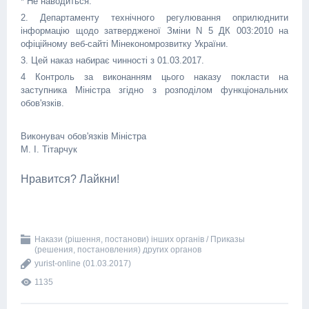
* Не наводиться.
2. Департаменту технічного регулювання оприлюднити
інформацію щодо затвердженої Зміни N 5 ДК 003:2010 на
офіційному веб-сайті Мінекономрозвитку України.
3. Цей наказ набирає чинності з 01.03.2017.
4 Контроль за виконанням цього наказу покласти на
заступника Міністра згідно з розподілом функціональних
обов'язків.
Виконувач обов'язків Міністра
М. І. Тітарчук
Нравится? Лайкни!
Накази (рішення, постанови) інших органів / Приказы
(решения, постановления) других органов
yurist-online
(01.03.2017)
1135