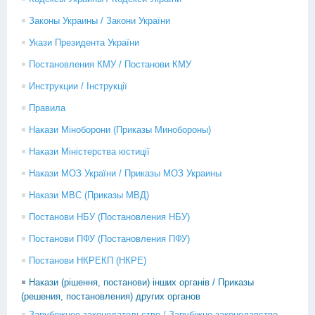
Законы Украины / Закони України
Укази Президента України
Постановления КМУ / Постанови КМУ
Инструкции / Інструкції
Правила
Накази Міноборони (Приказы Минобороны)
Накази Міністерства юстиції
Накази МОЗ України / Приказы МОЗ Украины
Накази МВС (Приказы МВД)
Постанови НБУ (Постановления НБУ)
Постанови ПФУ (Постановления ПФУ)
Постанови НКРЕКП (НКРЕ)
Накази (рішення, постанови) інших органів / Приказы
(решения, постановления) других органов
Зарубежное законодательство / Зарубіжне законодавство