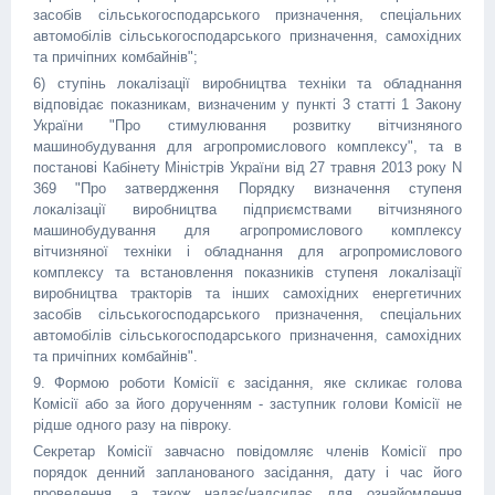
засобів сільськогосподарського призначення, спеціальних
автомобілів сільськогосподарського призначення, самохідних
та причіпних комбайнів";
6) ступінь локалізації виробництва техніки та обладнання
відповідає показникам, визначеним у пункті 3 статті 1 Закону
України "Про стимулювання розвитку вітчизняного
машинобудування для агропромислового комплексу", та в
постанові Кабінету Міністрів України від 27 травня 2013 року N
369 "Про затвердження Порядку визначення ступеня
локалізації виробництва підприємствами вітчизняного
машинобудування для агропромислового комплексу
вітчизняної техніки і обладнання для агропромислового
комплексу та встановлення показників ступеня локалізації
виробництва тракторів та інших самохідних енергетичних
засобів сільськогосподарського призначення, спеціальних
автомобілів сільськогосподарського призначення, самохідних
та причіпних комбайнів".
9. Формою роботи Комісії є засідання, яке скликає голова
Комісії або за його дорученням - заступник голови Комісії не
рідше одного разу на півроку.
Секретар Комісії завчасно повідомляє членів Комісії про
порядок денний запланованого засідання, дату і час його
проведення, а також надає/надсилає для ознайомлення