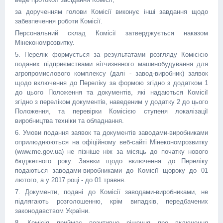
за дорученням голови Комісії виконує інші завдання щодо
забезпечення роботи Комісії.
Персональний склад Комісії затверджується наказом
Мінекономрозвитку.
5. Перелік формується за результатами розгляду Комісією
поданих підприємствами вітчизняного машинобудування для
агропромислового комплексу (далі - завод-виробник) заявок
щодо включення до Переліку за формою згідно з додатком 1
до цього Положення та документів, які надаються Комісії
згідно з переліком документів, наведеним у додатку 2 до цього
Положення, та перевірки Комісією ступеня локалізації
виробництва техніки та обладнання.
6. Умови подання заявок та документів заводами-виробниками
оприлюднюються на офіційному веб-сайті Мінекономрозвитку
(www.mе.gov.ua) не пізніше ніж за місяць до початку нового
бюджетного року. Заявки щодо включення до Переліку
подаються заводами-виробниками до Комісії щороку до 01
лютого, а у 2017 році - до 01 травня.
7. Документи, подані до Комісії заводами-виробниками, не
підлягають розголошенню, крім випадків, передбачених
законодавством України.
8. Комісія приймає позитивне рішення про включення