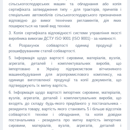
сільськогосподарських машин та обладнання або копія
сертифіката затвердження типу - для тракторів, причепів і
спеціальних автомобілів сільськогосподарського призначення
відповідно до вимог технічних регламентів, дія яких
поширюється на такий вид техніки.
3. Копія сертифіката відповідності системи управління якості
виробника вимогам ДСТУ ISO 9001 (ISO 9001) - за наявності.
4. Розрахунок собівартості одиниці продукції з
розшифруванням статей собівартості.
5. Інформація щодо вартості сировини, матеріалів, вузлів,
агрегатів, деталей і комплектувальних виробів, що
імпортовано в Україну підприємством вітчизняного
машинобудування для агропромислового комплексу, на
одиницю виготовленої продукції та копії документів, що
підтверджують їх митну вартість.
6. Інформація щодо вартості імпортних сировини, матеріалів,
вузлів, агрегатів, деталей і комплектувальних виробів, що
входять до складу будь-якого придбаного у постачальника -
резидента товару, вартість якого становить 5 і більше відсотків
собівартості техніки і обладнання, та копія довідки
постачальника - резидента про митну вартість імпортних
сировини, матеріалів, вузлів, агрегатів, деталей і