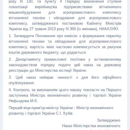
року N 130, та пункту 4 Порядку визначення ступеня
локалізації виробництва підприємствами вітчизняного
машинобудування для агропромислового комплексу
вітчизняної техніки і обладнання для агропромислового
комплексу, затвердженого постановою Кабінету Міністрів
України від 27 травня 2013 року N 369 (із змінами), НАКАЗУЮ:
1. Затвердити Положення про комісію з формування переліку
вітчизняної техніки та обладнання для агропромислового
комплексу, вартість яких частково компенсується за рахунок
коштів державного бюджету, що додається.
2. Департаменту промислової політики у встановленому
законодавством порядку подати цей наказ на державну
реєстрацію до Міністерства юстиції України.
3. Цей наказ набирає чинності з дня його офіційного
опублікування.
4. Контроль за виконанням цього наказу покласти на Першого
заступника Міністра економічного розвитку і торгівлі України
Нефьодова М.Є.
Перший віце-прем’єр-міністр України - Міністр економічного
розвитку і торгівлі України С.І. Кубів
Затверджено
Наказ Міністерства економічного