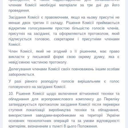
членам Комісії необхідні матеріали за три дні до його
проведення.
Засідання Комісії є правомочним, якщо на ньому присутні не
менше двох третин її складу. Рішення Комісії приймаються
відкритим голосуванням простою більшістю голосів членів,
присутніх на засіданні, та оформляються протоколом, який
підписується головою, секретарем і присутніми членами
Комісії.
Член Комісії, який не згодний з її рішенням, має право
викласти у письмовій формі свою окрему думку, яка є
невід’ємною частиною протоколу.
Делегування членами Комісії своїх повноважень іншим особам
забороняється.
У разі рівного розподілу голосів вирішальним є голос
головуючого на засіданні Комісії.
10. Рішення Комісії щодо включення вітчизняної техніки та
обладнання для агропромислового комплексу до Переліку
затверджується протоколом засідання Комісії після перевірки
ступеня локалізації виробництва техніки та обладнання,
використання заводами-виробниками на території України
основних технологічних операцій та за умови відповідності
критеріям, визначеним у пункті 8 цього Положення.