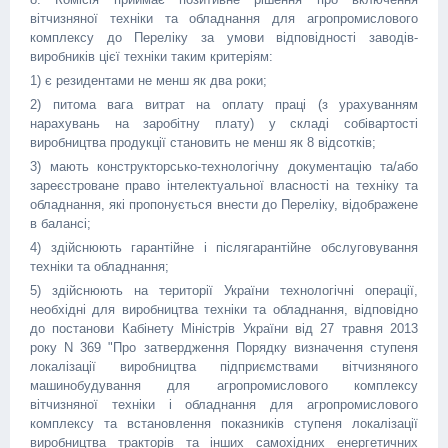
вітчизняної техніки та обладнання для агропромислового
комплексу до Переліку за умови відповідності заводів-
виробників цієї техніки таким критеріям:
1) є резидентами не менш як два роки;
2) питома вага витрат на оплату праці (з урахуванням
нарахувань на заробітну плату) у складі собівартості
виробництва продукції становить не менш як 8 відсотків;
3) мають конструкторсько-технологічну документацію та/або
зареєстроване право інтелектуальної власності на техніку та
обладнання, які пропонується внести до Переліку, відображене
в балансі;
4) здійснюють гарантійне і післягарантійне обслуговування
техніки та обладнання;
5) здійснюють на території України технологічні операції,
необхідні для виробництва техніки та обладнання, відповідно
до постанови Кабінету Міністрів України від 27 травня 2013
року N 369 "Про затвердження Порядку визначення ступеня
локалізації виробництва підприємствами вітчизняного
машинобудування для агропромислового комплексу
вітчизняної техніки і обладнання для агропромислового
комплексу та встановлення показників ступеня локалізації
виробництва тракторів та інших самохідних енергетичних