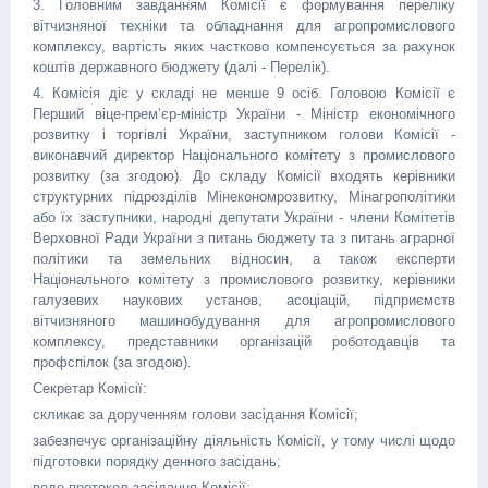
3. Головним завданням Комісії є формування переліку
вітчизняної техніки та обладнання для агропромислового
комплексу, вартість яких частково компенсується за рахунок
коштів державного бюджету (далі - Перелік).
4. Комісія діє у складі не менше 9 осіб. Головою Комісії є
Перший віце-прем’єр-міністр України - Міністр економічного
розвитку і торгівлі України, заступником голови Комісії -
виконавчий директор Національного комітету з промислового
розвитку (за згодою). До складу Комісії входять керівники
структурних підрозділів Мінекономрозвитку, Мінагрополітики
або їх заступники, народні депутати України - члени Комітетів
Верховної Ради України з питань бюджету та з питань аграрної
політики та земельних відносин, а також експерти
Національного комітету з промислового розвитку, керівники
галузевих наукових установ, асоціацій, підприємств
вітчизняного машинобудування для агропромислового
комплексу, представники організацій роботодавців та
профспілок (за згодою).
Секретар Комісії:
скликає за дорученням голови засідання Комісії;
забезпечує організаційну діяльність Комісії, у тому числі щодо
підготовки порядку денного засідань;
веде протокол засідання Комісії;