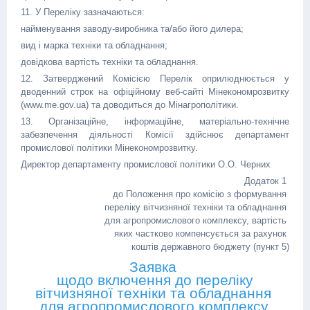
11. У Переліку зазначаються:
найменування заводу-виробника та/або його дилера;
вид і марка техніки та обладнання;
довідкова вартість техніки та обладнання.
12. Затверджений Комісією Перелік оприлюднюється у
дводенний строк на офіційному веб-сайті Мінекономрозвитку
(www.mе.gov.ua) та доводиться до Мінагрополітики.
13. Організаційне, інформаційне, матеріально-технічне
забезпечення діяльності Комісії здійснює департамент
промислової політики Мінекономрозвитку.
Директор департаменту промислової політики О.О. Черних
Додаток 1
до Положення про комісію з формування
переліку вітчизняної техніки та обладнання
для агропромислового комплексу, вартість
яких частково компенсується за рахунок
коштів державного бюджету (пункт 5)
Заявка
щодо включення до переліку
вітчизняної техніки та обладнання
для агропромислового комплексу,