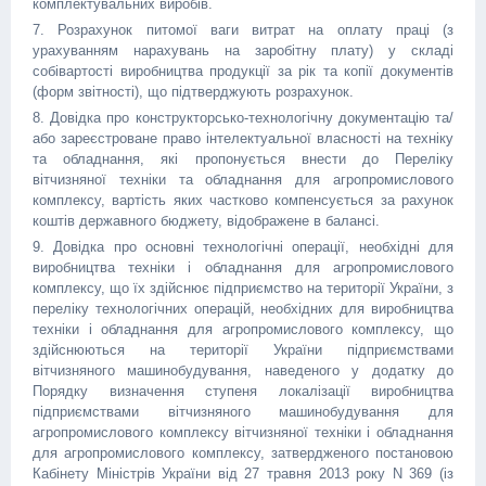
комплектувальних виробів.
7. Розрахунок питомої ваги витрат на оплату праці (з
урахуванням нарахувань на заробітну плату) у складі
собівартості виробництва продукції за рік та копії документів
(форм звітності), що підтверджують розрахунок.
8. Довідка про конструкторсько-технологічну документацію та/
або зареєстроване право інтелектуальної власності на техніку
та обладнання, які пропонується внести до Переліку
вітчизняної техніки та обладнання для агропромислового
комплексу, вартість яких частково компенсується за рахунок
коштів державного бюджету, відображене в балансі.
9. Довідка про основні технологічні операції, необхідні для
виробництва техніки і обладнання для агропромислового
комплексу, що їх здійснює підприємство на території України, з
переліку технологічних операцій, необхідних для виробництва
техніки і обладнання для агропромислового комплексу, що
здійснюються на території України підприємствами
вітчизняного машинобудування, наведеного у додатку до
Порядку визначення ступеня локалізації виробництва
підприємствами вітчизняного машинобудування для
агропромислового комплексу вітчизняної техніки і обладнання
для агропромислового комплексу, затвердженого постановою
Кабінету Міністрів України від 27 травня 2013 року N 369 (із