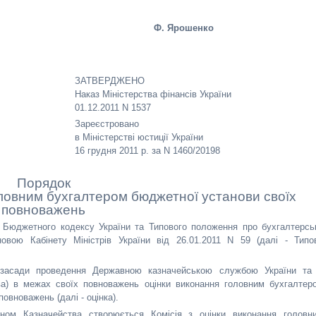
Ф. Ярошенко
ЗАТВЕРДЖЕНО
Наказ Міністерства фінансів України
01.12.2011 N 1537
Зареєстровано
в Міністерстві юстиції України
16 грудня 2011 р. за N 1460/20198
Порядок
ловним бухгалтером бюджетної установи своїх
повноважень
2 Бюджетного кодексу України та Типового положення про бухгалтерсь
овою Кабінету Міністрів України від 26.01.2011 N 59 (далі - Типо
і засади проведення Державною казначейською службою України та 
ва) в межах своїх повноважень оцінки виконання головним бухгалтер
овноважень (далі - оцінка).
аном Казначейства створюється Комісія з оцінки виконання головн