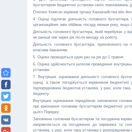
бухгалтером бюджетної установи своїх повноважень (да
Очолює Комісію керівник органу Казначейства або йог
4. Оцінці підлягає діяльність головного бухгалтера
організаційних змін обіймає посаду менше року, якщо й
Діяльність головного бухгалтера, який перебуває у від
не раніше ніж через рік після виходу на роботу.
Діяльність головного бухгалтера, призначеного на 
власним бажанням.
5. Оцінка проводиться один раз на рік до 1 травня.
6. Оцінка здійснюється шляхом проведення внутрішньо
установи.
7. Внутрішнє оцінювання діяльності головного бухг
оцінці, а також погоджується керівником бюджетної 
підпорядкована бюджетна установа, у разі, коли така
бюджету.
Внутрішнє оцінювання передбачає заповнення головн
про виконання головним бухгалтером бюджетної уста
цього Порядку.
Заповнена головним бухгалтером та погоджена керівни
направляється на погодження до керівника та гол
установа, у разі, коли така установа є розпорядником