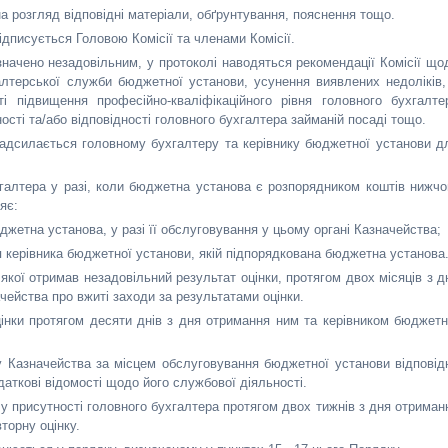
на розгляд відповідні матеріали, обґрунтування, пояснення тощо.
дписується Головою Комісії та членами Комісії.
изначено незадовільним, у протоколі наводяться рекомендації Комісії що
алтерської служби бюджетної установи, усунення виявлених недоліків,
 підвищення професійно-кваліфікаційного рівня головного бухгалте
ості та/або відповідності головного бухгалтера займаній посаді тощо.
надсилається головному бухгалтеру та керівнику бюджетної установи д
хгалтера у разі, коли бюджетна установа є розпорядником коштів нижчо
яє:
джетна установа, у разі її обслуговування у цьому органі Казначейства;
 керівника бюджетної установи, якій підпорядкована бюджетна установа
якої отримав незадовільний результат оцінки, протягом двох місяців з д
чейства про вжиті заходи за результатами оцінки.
інки протягом десяти днів з дня отримання ним та керівником бюджетн
у Казначейства за місцем обслуговування бюджетної установи відповід
даткові відомості щодо його службової діяльності.
 у присутності головного бухгалтера протягом двох тижнів з дня отриман
торну оцінку.