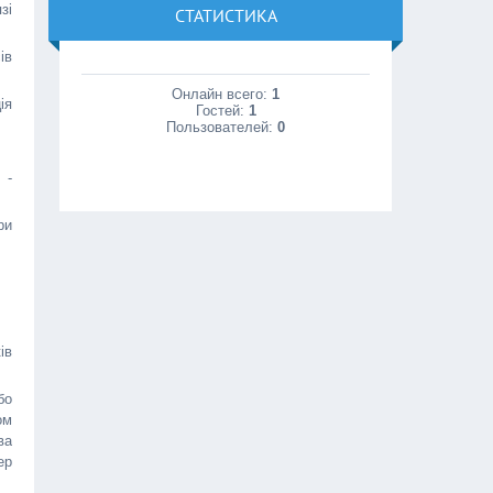
зі
СТАТИСТИКА
ів
Онлайн всего:
1
ія
Гостей:
1
Пользователей:
0
 -
ри
ів
бо
ом
ва
ер