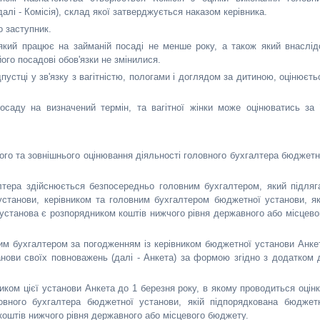
лі - Комісія), склад якої затверджується наказом керівника.
о заступник.
, який працює на займаній посаді не менше року, а також який внаслід
ого посадові обов'язки не змінилися.
пустці у зв'язку з вагітністю, пологами і доглядом за дитиною, оцінюєть
посаду на визначений термін, та вагітної жінки може оцінюватись за 
го та зовнішнього оцінювання діяльності головного бухгалтера бюджетн
алтера здійснюється безпосередньо головним бухгалтером, який підляг
установи, керівником та головним бухгалтером бюджетної установи, як
 установа є розпорядником коштів нижчого рівня державного або місцево
им бухгалтером за погодженням із керівником бюджетної установи Анке
нови своїх повноважень (далі - Анкета) за формою згідно з додатком 
ком цієї установи Анкета до 1 березня року, в якому проводиться оцінк
овного бухгалтера бюджетної установи, якій підпорядкована бюджет
 коштів нижчого рівня державного або місцевого бюджету.