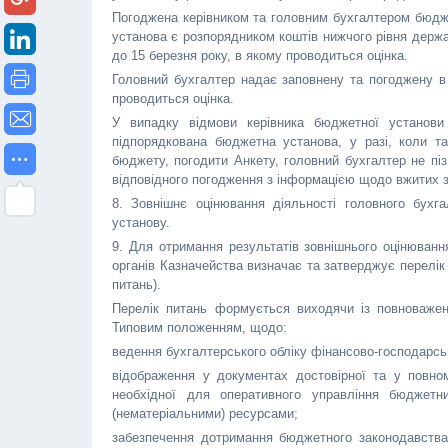
Погоджена керівником та головним бухгалтером бюджет
установа є розпорядником коштів нижчого рівня держ
до 15 березня року, в якому проводиться оцінка.
Головний бухгалтер надає заповнену та погоджену в 
проводиться оцінка.
У випадку відмови керівника бюджетної установи 
підпорядкована бюджетна установа, у разі, коли т
бюджету, погодити Анкету, головний бухгалтер не піз
відповідного погодження з інформацією щодо вжитих з
8. Зовнішнє оцінювання діяльності головного бухг
установу.
9. Для отримання результатів зовнішнього оцінюван
органів Казначейства визначає та затверджує перелік
питань).
Перелік питань формується виходячи із повноважен
Типовим положенням, щодо:
ведення бухгалтерського обліку фінансово-господарськ
відображення у документах достовірної та у повному
необхідної для оперативного управління бюджетн
(нематеріальними) ресурсами;
забезпечення дотримання бюджетного законодавства 