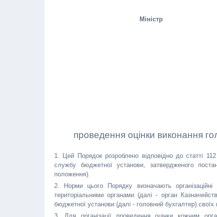
Міністр
проведення оцінки виконання го
1. Цей Порядок розроблено відповідно до статті 11
службу бюджетної установи, затвердженого постан
положення).
2. Норми цього Порядку визначають організаційн
територіальними органами (далі - орган Казначейст
бюджетної установи (далі - головний бухгалтер) своїх п
3. Для організації проведення оцінки кожним орг