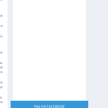
ок
ся
їх
ої
ає
ій
го
ти
до
а,
на
МЫ НА FACEBOOK