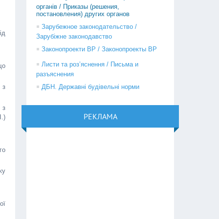
органів / Приказы (решения,
постановления) других органов
Зарубежное законодательство /
ід
Зарубіжне законодавство
Законопроекти ВР / Законопроекты ВР
Листи та роз’яснення / Письма и
що
разъяснения
 з
ДБН. Державні будівельні норми
 з
РЕКЛАМА
.)
го
ку
ої