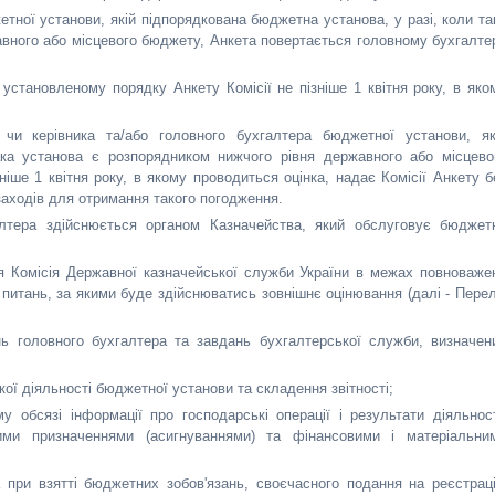
ної установи, якій підпорядкована бюджетна установа, у разі, коли та
авного або місцевого бюджету, Анкета повертається головному бухгалте
установленому порядку Анкету Комісії не пізніше 1 квітня року, в яко
чи керівника та/або головного бухгалтера бюджетної установи, як
ака установа є розпорядником нижчого рівня державного або місцево
ніше 1 квітня року, в якому проводиться оцінка, надає Комісії Анкету б
аходів для отримання такого погодження.
алтера здійснюється органом Казначейства, який обслуговує бюджет
ня Комісія Державної казначейської служби України в межах повноваже
 питань, за якими буде здійснюватись зовнішнє оцінювання (далі - Перел
ь головного бухгалтера та завдань бухгалтерської служби, визначен
ої діяльності бюджетної установи та складення звітності;
 обсязі інформації про господарські операції і результати діяльност
ими призначеннями (асигнуваннями) та фінансовими і матеріальни
при взятті бюджетних зобов'язань, своєчасного подання на реєстрац