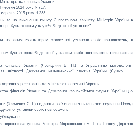
Міністерства фінансів України
4 червня 2014 року N 717,
4 березня 2015 року N 288
ни та на виконання пункту 2 постанови Кабінету Міністрів України в
ня про бухгалтерську службу бюджетної установи"
ння головним бухгалтером бюджетної установи своїх повноважень, 
овним бухгалтером бюджетної установи своїх повноважень починається
а фінансів України (Лозицький В. П.) та Управлінню методології
 та звітності Державної казначейської служби України (Сушко Н. І
 державну реєстрацію до Міністерства юстиції України;
ства фінансів України та Державної казначейської служби України цьо
ни (Харченко С. І.) надавати роз'яснення з питань застосування Поряд
юджетної установи своїх повноважень.
публікування.
а першого заступника Міністра Мярковського А. І. та Голову Державн