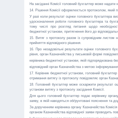
На засіданні Комісії головний бухгалтер може надати 
14. Рішення Комісії оформлюється протоколом, який пі
У разі коли результат оцінки головного бухгалтера в
удосконалення роботи головного бухгалтера та бухг
тому числі про розгляд питання щодо необхідності
бюджетної установи, притягнення його до відповідальн
15. Витяг з протоколу разом із супровідним листом 
прийняття відповідного рішення.
16. Про незадовільні результати оцінки головного бу
рівня, орган Казначейства у письмовій формі повідомл
керівника бюджетної установи, якій підпорядкована бю
відповідний орган Казначейства з метою інформування
17. Керівник бюджетної установи, головний бухгалтер 
отримання витягу із протоколу повідомляє орган Казна
18. Головний бухгалтер може оскаржити результат оц
установи витягу з протоколу засідання Комісії.
Для цього головний бухгалтер подає керівнику орган
заяву, в якій наводяться обґрунтовані пояснення та до
За дорученням керівника органу Казначейства Комісія
органом Казначейства відповідної заяви проводить пов