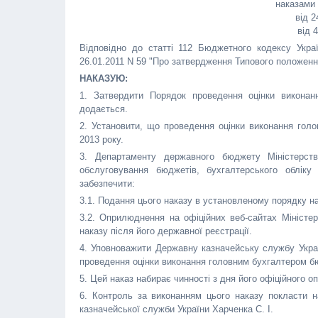
наказами 
від 2
від 
Відповідно до статті 112 Бюджетного кодексу Украї
26.01.2011 N 59 "Про затвердження Типового положен
НАКАЗУЮ:
1. Затвердити Порядок проведення оцінки викона
додається.
2. Установити, що проведення оцінки виконання гол
2013 року.
3. Департаменту державного бюджету Міністерств
обслуговування бюджетів, бухгалтерського обліку
забезпечити:
3.1. Подання цього наказу в установленому порядку на
3.2. Оприлюднення на офіційних веб-сайтах Міністер
наказу після його державної реєстрації.
4. Уповноважити Державну казначейську службу Украї
проведення оцінки виконання головним бухгалтером б
5. Цей наказ набирає чинності з дня його офіційного о
6. Контроль за виконанням цього наказу покласти н
казначейської служби України Харченка С. І.