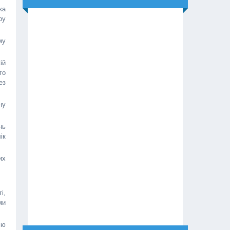
ка
ру
му
ій
го
ез
ну
нь
ік
их
і,
ми
ію