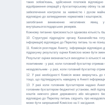
таких зобов'язань, здійснення платежів відповідн
відображення операцій у бухгалтерському обліку та зві
забезпечення контролю за наявністю і рухом майна
відповідно до затверджених нормативів і кошторисів;
запобігання виникненню негативних явищ у ф
внутрішньогосподарських резервів.
Кожному питанню присвоюється однакова кількість ба
10. Структурні підрозділи органу Казначейства го
інформація) відповідно до Переліку питань та не пізніш
11. Комісія розглядає Анкету, інформацію відповідно 
підрахунку результату оцінки Комісією може бути змен
Результат оцінки визначається виходячи із кількості н
позитивним - у разі, коли головний бухгалтер отримав 
незадовільним - у разі, коли головний бухгалтер отрим
12. У разі необхідності Комісія може звернутись до
тощо, що підтверджують наведену в Анкеті інформацію
13. У разі коли головним бухгалтером надано Анкет
головним бухгалтером бюджетної установи, якій підпо
коштів нижчого рівня державного або місцевого бюд
відповідно до Переліку питань свідчить про незадовіл
може бути запрошений Комісією на її засідання.