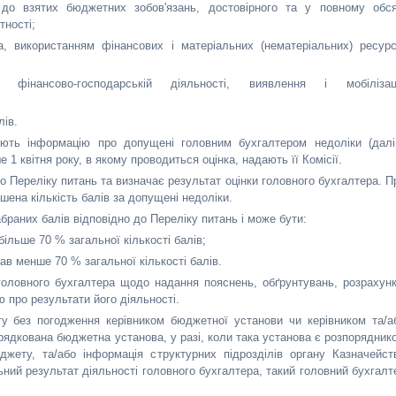
о до взятих бюджетних зобов'язань, достовірного та у повному обся
тності;
, використанням фінансових і матеріальних (нематеріальних) ресурс
інансово-господарській діяльності, виявлення і мобілізац
лів.
тують інформацію про допущені головним бухгалтером недоліки (далі
е 1 квітня року, в якому проводиться оцінка, надають її Комісії.
до Переліку питань та визначає результат оцінки головного бухгалтера. П
шена кількість балів за допущені недоліки.
абраних балів відповідно до Переліку питань і може бути:
більше 70 % загальної кількості балів;
ав менше 70 % загальної кількості балів.
 головного бухгалтера щодо надання пояснень, обґрунтувань, розрахунк
 про результати його діяльності.
у без погодження керівником бюджетної установи чи керівником та/а
рядкована бюджетна установа, у разі, коли така установа є розпорядник
жету, та/або інформація структурних підрозділів органу Казначейст
ьний результат діяльності головного бухгалтера, такий головний бухгалт