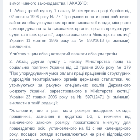
вимог чинного законодавства НАКАЗУЮ:
1. Абзац третій пункту 1 наказу Міністерства праці України від
02 жовтня 1996 року № 77 "Про умови оплати праці робітників,
зайнятих обслуговуванням органів виконавчої влади, місцевого
самоврядування та їх виконавчих органів, органів прокуратури,
судів та інших органів", зареєстрованого в Міністерстві юстиції
України 11 жовтня 1996 року за № 593/1618 (зі змінами),
виключити.
У зв’язку з цим абзац четвертий вважати абзацом третім.
2. Абзац другий пункту 1 наказу Міністерства праці та
соціальної політики України від 12 травня 2006 року № 179
"Про упорядкування умов оплати праці працівників структурних
підрозділів територіальних органів державної статистики, які
утримуються за рахунок спеціальних коштів Державного
бюджету України", зареєстрованого в Міністерстві юстиції
України 23 травня 2006 року за № 597/12471 (зі змінами),
викласти в такій редакції:
"Установити, що в разі, коли розміри посадових окладів
працівників, зазначені в додатках 1-3, є нижчими від
визначеного законом розміру прожиткового мінімуму для
працездатних осіб, установленого на 01 січня календарного
року, посадові оклади встановлюються на рівні відповідного