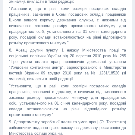
змінами), викласти в такій редакції:
"Установити, що в разі, коли розміри посадових окладів
працівників, зазначені в Схемі посадових окладів працівників
Школи вищого корпусу державної служби, є нижчими від
визначеного законом розміру прожиткового мінімуму для
працездатних осіб, установленого на 01 січня календарного
року, посадові оклади встановлюються на рівні відповідного
розміру прожиткового мінімуму.".
8. Абзац другий пункту 1 наказу Міністерства праці та
соціальної політики України від 20 вересня 2010 року № 285
"Про умови оплати праці працівників державної установи
"Урядовий контактний центр", зареєстрованого в Міністерстві
юстиції України 09 грудня 2010 року за № 1231/18526 (зі
змінами), викласти в такій редакції:
"Установити, що в разі, коли розміри посадових окладів
працівників, зазначені в додатку, є нижчими від визначеного
законом розміру прожиткового мінімуму для працездатних
осіб, установленого на 01 січня календарного року, посадові
оклади встановлюються на рівні відповідного розміру
прожиткового мінімуму.".
9. Департаменту заробітної плати та умов праці (О. Товстенко)
забезпечити подання цього наказу на державну реєстрацію до
Міністерства юстиції України.