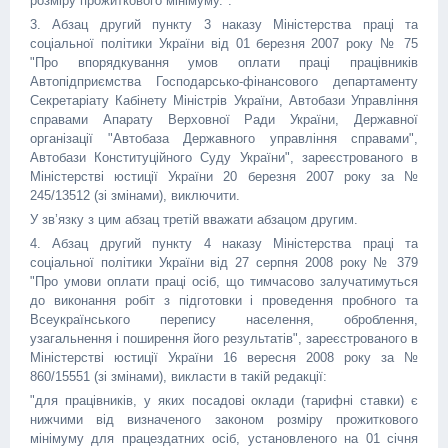
розміру прожиткового мінімуму.".
3. Абзац другий пункту 3 наказу Міністерства праці та
соціальної політики України від 01 березня 2007 року № 75
"Про впорядкування умов оплати праці працівників
Автопідприємства Господарсько-фінансового департаменту
Секретаріату Кабінету Міністрів України, Автобази Управління
справами Апарату Верховної Ради України, Державної
організації "Автобаза Державного управління справами",
Автобази Конституційного Суду України", зареєстрованого в
Міністерстві юстиції України 20 березня 2007 року за №
245/13512 (зі змінами), виключити.
У зв’язку з цим абзац третій вважати абзацом другим.
4. Абзац другий пункту 4 наказу Міністерства праці та
соціальної політики України від 27 серпня 2008 року № 379
"Про умови оплати праці осіб, що тимчасово залучатимуться
до виконання робіт з підготовки і проведення пробного та
Всеукраїнського перепису населення, оброблення,
узагальнення і поширення його результатів", зареєстрованого в
Міністерстві юстиції України 16 вересня 2008 року за №
860/15551 (зі змінами), викласти в такій редакції:
"для працівників, у яких посадові оклади (тарифні ставки) є
нижчими від визначеного законом розміру прожиткового
мінімуму для працездатних осіб, установленого на 01 січня