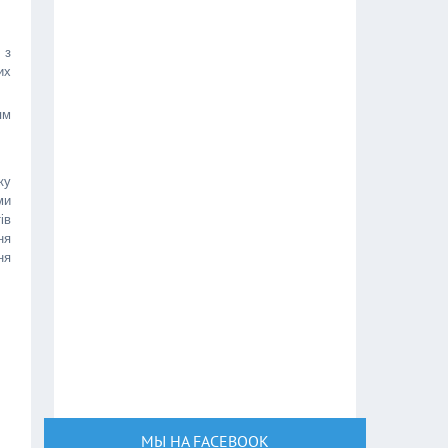
 з
их
ям
ку
ми
ів
ня
ня
МЫ НА FACEBOOK