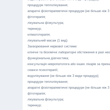
процедури теплолікування;
апаратні фізіотерапевтичні процедури (не більше ніж 3
фітотерапія;
лікувальна фізкультура;
теренкур;
кліматотерапія;
лікувальний масаж (1 вид).
Захворювання нервової системи:
клінічні та біохімічні лабораторні обстеження в разі нео
функціональна діагностика;
консультація невропатолога або інших лікарів за приз
сеанси психотерапії;
водолікування (не більше ніж 3 види процедур);
процедури теплолікування;
апаратні фізіотерапевтичні процедури (не більше ніж 3
фітотерапія;
лікувальна фізкультура;
теренкур;