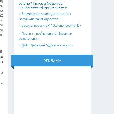
ід
органів / Приказы (решения,
их
постановления) других органов
та
Зарубежное законодательство /
22
Зарубіжне законодавство
му
го
Законопроекти ВР / Законопроекты ВР
во
Листи та роз’яснення / Письма и
),
разъяснения
ДБН. Державні будівельні норми
й,
го
РЕКЛАМА
 і
на
 в