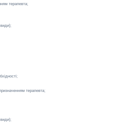
нням терапевта;
 види);
бхідності;
 призначенням терапевта;
 види);