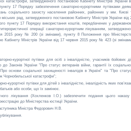
ої катастрофи, затвердженого постановою Кабінету Міністрів України в
ункту 17 Порядку забезпечення санаторно-курортними путівками деяк
тань соціального захисту населення районних, районних у мм. Києві 
 міських рад, затвердженого постановою Кабінету Міністрів України від 
того пункту 17 Порядку використання коштів, передбачених у державно
итерористичної операції санаторно-курортним лікуванням, затверджено
зня 2015 року № 200 (зі змінами), пункту 8 Положення про Міністерст
ю Кабінету Міністрів України від 17 червня 2015 року № 423 (зі змінами
торно-курортної путівки для осіб з інвалідністю, учасників бойових ді
о до Законів України "Про статус ветеранів війни, гарантії їх соціально
Про основи соціальної захищеності інвалідів в Україні" та "Про статус
ок Чорнобильської катастрофи";
но-курортної путівки для дітей з інвалідністю, інвалідність яких пов’яза
атьків або особи, що їх замінює.
ного лікування (Хохленков І.О.) забезпечити подання цього наказу
єстрацію до Міністерства юстиції України.
аступника Міністра Федорович Н.В.
публікування.