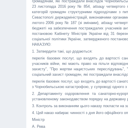
громадянам, які постраждали внаслідок Чорнобильськ
23 листопада 2016 року № 854, абзацу четвертого п
категорій громадян структурними підрозділами з пи
Севастополі держадміністрацій, виконавчими органами
лютого 2006 року № 187 (зі змінами), абзацу четвер
бюджеті на забезпечення постраждалих учасників ант
постановою Кабінету Міністрів України від 31 бере
соціальної політики України, затвердженого постаново
НАКАЗУЮ:
1. Затвердити такі, що додаються:
перелік базових послуг, що входять до вартості сана
учасників війни, які мають право на пільги відповідн
захисту", "Про жертви нацистських переслідувань", "
соціальний захист громадян, які постраждали внаслід
перелік базових послуг, що входять до вартості санатор
з Чорнобильською катастрофою, у супроводі одного з б
2. Департаменту оздоровлення та санаторно-курорт
установленому законодавством порядку на державну ре
3. Контроль за виконанням цього наказу покласти на з
4. Цей наказ набирає чинності з дня його офіційного о
Міністр
А. Рева