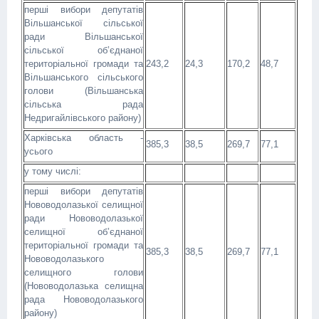
перші вибори депутатів
Вільшанської сільської
ради Вільшанської
сільської об’єднаної
територіальної громади та
243,2
24,3
170,2
48,7
Вільшанського сільського
голови (Вільшанська
сільська рада
Недригайлівського району)
Харківська область -
385,3
38,5
269,7
77,1
усього
у тому числі:
перші вибори депутатів
Нововодолазької селищної
ради Нововодолазької
селищної об’єднаної
територіальної громади та
385,3
38,5
269,7
77,1
Нововодолазького
селищного голови
(Нововодолазька селищна
рада Нововодолазького
району)