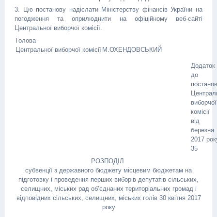
3. Цю постанову надіслати Міністерству фінансів України на
погодження та оприлюднити на офіційному веб-сайті
Центральної виборчої комісії.
Голова
Центральної виборчої комісії
М.ОХЕНДОВСЬКИЙ
Додаток
до
постано
Централ
виборчої
комісії
від
березня
2017 ро
35
РОЗПОДІЛ
субвенції з державного бюджету місцевим бюджетам на
підготовку і проведення перших виборів депутатів сільських,
селищних, міських рад об’єднаних територіальних громад і
відповідних сільських, селищних, міських голів 30 квітня 2017
року