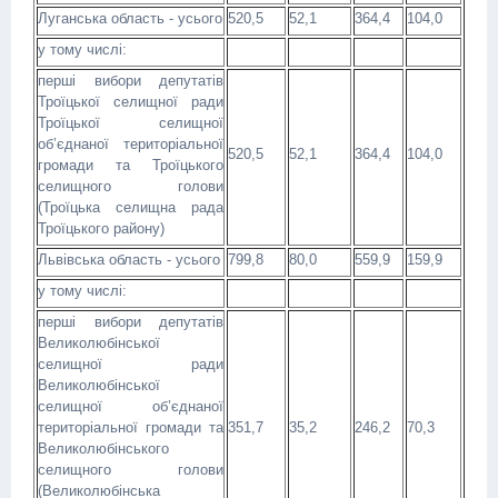
Луганська область - усього
520,5
52,1
364,4
104,0
у тому числі:
перші вибори депутатів
Троїцької селищної ради
Троїцької селищної
об’єднаної територіальної
520,5
52,1
364,4
104,0
громади та Троїцького
селищного голови
(Троїцька селищна рада
Троїцького району)
Львівська область - усього
799,8
80,0
559,9
159,9
у тому числі:
перші вибори депутатів
Великолюбінської
селищної ради
Великолюбінської
селищної об’єднаної
територіальної громади та
351,7
35,2
246,2
70,3
Великолюбінського
селищного голови
(Великолюбінська