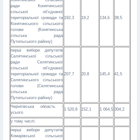
ради Конятинської
сільської об’єднаної
територіальної громади та
192,3
19,2
134,6
38,5
Конятинського сільського
голови (Конятинська
сільська рада
Путильського району)
перші вибори депутатів
Селятинської сільської
ради Селятинської
сільської об’єднаної
територіальної громади та
207,7
20,8
145,4
41,5
Селятинського сільського
голови (Селятинська
сільська рада
Путильського району)
Чернігівська область -
1 520,8
152,1
1 064,5
304,2
усього
у тому числі:
перші вибори депутатів
Комарівської сільської