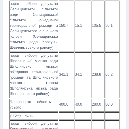
перші вибори депутатів
Селищенської сільської
ради Селищенської
сільської об’єднаної
територіальної громади та
150,7
15,1
105,5
30,1
Селищенського сільського
голови (Селищенська
сільська рада Корсунь-
Шевченківського району)
перші вибори депутатів
Шполянської міської ради
Шполянської міської
об’єднаної територіальної
341,1
34,1
238,8
68,2
громади та Шполянського
міського голови
(Шполянська міська рада
Шполянського району)
Чернівецька область -
400,0
40,0
280,0
80,0
усього
у тому числі:
перші вибори депутатів
Конятинської сільської