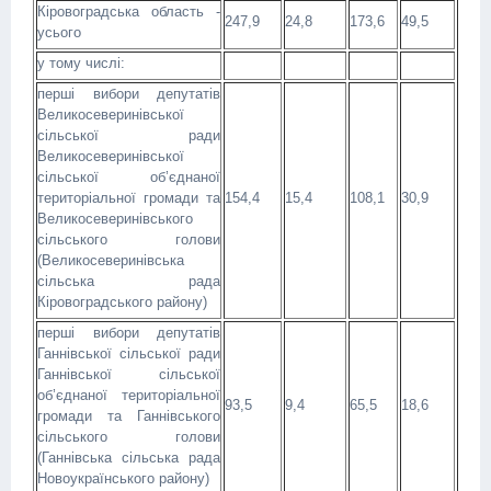
Кіровоградська область -
247,9
24,8
173,6
49,5
усього
у тому числі:
перші вибори депутатів
Великосеверинівської
сільської ради
Великосеверинівської
сільської об’єднаної
територіальної громади та
154,4
15,4
108,1
30,9
Великосеверинівського
сільського голови
(Великосеверинівська
сільська рада
Кіровоградського району)
перші вибори депутатів
Ганнівської сільської ради
Ганнівської сільської
об’єднаної територіальної
93,5
9,4
65,5
18,6
громади та Ганнівського
сільського голови
(Ганнівська сільська рада
Новоукраїнського району)