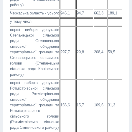
району)
Черкаська область - усього
946,1
94,7
662,3
189,1
у тому числі:
перші вибори депутатів
Степанецької сільської
ради Степанецької
сільської об’єднаної
територіальної громади та
297,7
29,8
208,4
59,5
Степанецького сільського
голови (Степанецька
сільська рада Канівського
району)
перші виборів депутатів
Ротмістрівської сільської
ради Ротмістрівської
сільської об’єднаної
територіальної громади та
156,6
15,7
109,6
31,3
Ротмістрівського
сільського голови
(Ротмістрівська сільська
рада Смілянського району)