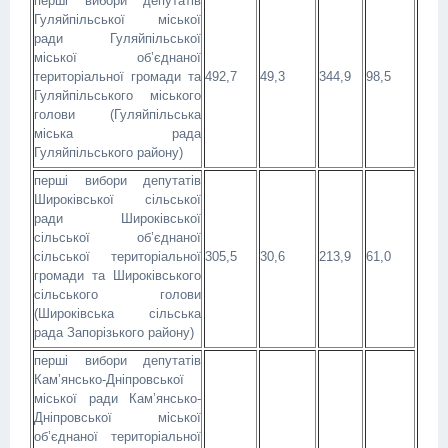
перші вибори депутатів
Гуляйпільської міської
ради Гуляйпільської
міської об’єднаної
територіальної громади та
492,7
49,3
344,9
98,5
Гуляйпільського міського
голови (Гуляйпільська
міська рада
Гуляйпільського району)
перші вибори депутатів
Широківської сільської
ради Широківської
сільської об’єднаної
сільської територіальної
305,5
30,6
213,9
61,0
громади та Широківського
сільського голови
(Широківська сільська
рада Запорізького району)
перші вибори депутатів
Кам’янсько-Дніпровської
міської ради Кам’янсько-
Дніпровської міської
об’єднаної територіальної