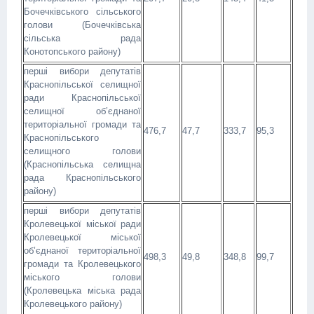
Бочечківського сільського
голови (Бочечківська
сільська рада
Конотопського району)
перші вибори депутатів
Краснопільської селищної
ради Краснопільської
селищної об’єднаної
територіальної громади та
476,7
47,7
333,7
95,3
Краснопільського
селищного голови
(Краснопільська селищна
рада Краснопільського
району)
перші вибори депутатів
Кролевецької міської ради
Кролевецької міської
об’єднаної територіальної
498,3
49,8
348,8
99,7
громади та Кролевецького
міського голови
(Кролевецька міська рада
Кролевецького району)