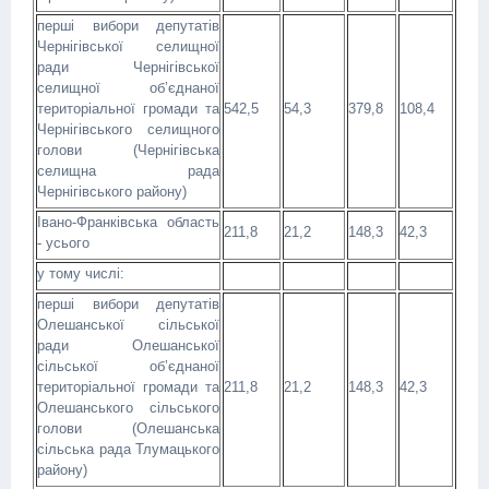
перші вибори депутатів
Чернігівської селищної
ради Чернігівської
селищної об’єднаної
територіальної громади та
542,5
54,3
379,8
108,4
Чернігівського селищного
голови (Чернігівська
селищна рада
Чернігівського району)
Івано-Франківська область
211,8
21,2
148,3
42,3
- усього
у тому числі:
перші вибори депутатів
Олешанської сільської
ради Олешанської
сільської об’єднаної
територіальної громади та
211,8
21,2
148,3
42,3
Олешанського сільського
голови (Олешанська
сільська рада Тлумацького
району)