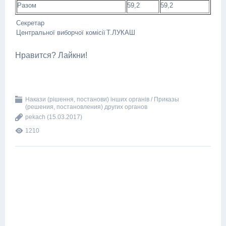
Разом
59,2
59,2
Секретар
Центральної виборчої комісії
Т.ЛУКАШ
Нравится? Лайкни!
Накази (рішення, постанови) інших органів / Приказы
(решения, постановления) других органов
pekach
(15.03.2017)
1210