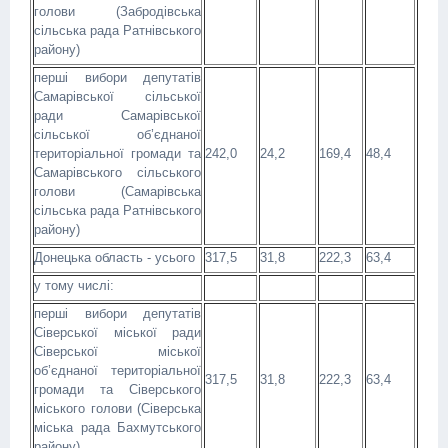
голови (Забродівська
сільська рада Ратнівського
району)
перші вибори депутатів
Самарівської сільської
ради Самарівської
сільської об’єднаної
територіальної громади та
242,0
24,2
169,4
48,4
Самарівського сільського
голови (Самарівська
сільська рада Ратнівського
району)
Донецька область - усього
317,5
31,8
222,3
63,4
у тому числі:
перші вибори депутатів
Сіверської міської ради
Сіверської міської
об’єднаної територіальної
317,5
31,8
222,3
63,4
громади та Сіверського
міського голови (Сіверська
міська рада Бахмутського
району)