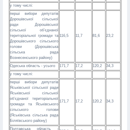
у тому числі:
перші вибори депутатів
Дорошівської сільської
ради Дорошівської
сільської об’єднаної
територіальної громади та
116,5
11,7
81,6
23,2
Дорошівського сільського
голови (Дорошівська
сільська рада
Вознесенського району)
Одеська область - усього
171,7
17,2
120,2
34,3
у тому числі:
перші вибори депутатів
Яськівської сільської ради
Яськівської сільської
об’єднаної територіальної
171,7
17,2
120,2
34,3
громади та Яськівського
сільського голови
(Яськівська сільська рада
Біляївського району)
Полтавська область -