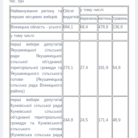
тис. грн
у тому числі
Найменування регіону та
Обсяг
перших місцевих виборів
видатків
березень
квітень
травень
Вінницька область - усього
684,1
68,4
478,9
136,8
у тому числі:
перші вибори депутатів
Якушинецької сільської
ради Якушинецької
сільської об’єднаної
територіальної громади та
274,1
27,4
191,9
54,8
Якушинецького сільського
голови (Якушинецька
сільська рада Вінницького
району)
перші вибори депутатів
Кунківської сільської ради
Кунківської сільської
об’єднаної територіальної
244,8
24,5
171,4
48,9
громади та Кунківського
сільського голови
(Кунківська сільська рада