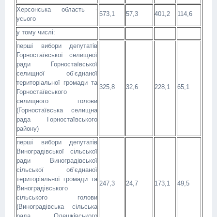
Херсонська область -
573,1
57,3
401,2
114,6
усього
у тому числі:
перші вибори депутатів
Горностаївської селищної
ради Горностаївської
селищної об’єднаної
територіальної громади та
325,8
32,6
228,1
65,1
Горностаївського
селищного голови
(Горностаївська селищна
рада Горностаївського
району)
перші вибори депутатів
Виноградівської сільської
ради Виноградівської
сільської об’єднаної
територіальної громади та
247,3
24,7
173,1
49,5
Виноградівського
сільського голови
(Виноградівська сільська
рада Олешківського