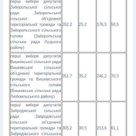
перші вибори депутатів
Заборольської сільської
ради Заборольської
сільської об’єднаної
територіальної громади та
252,2
25,2
176,5
50,5
Заборольського сільського
голови (Заборольська
сільська рада Луцького
району)
перші вибори депутатів
Вишнівської сільської ради
Вишнівської сільської
об’єднаної територіальної
351,7
35,2
246,2
70,3
громади та Вишнівського
сільського голови
(Вишнівська сільська рада
Любомльського району)
перші вибори депутатів
Забродівської сільської
ради Забродівської
сільської об’єднаної
територіальної громади та
305,2
30,5
213,6
61,1
Забродівського сільського