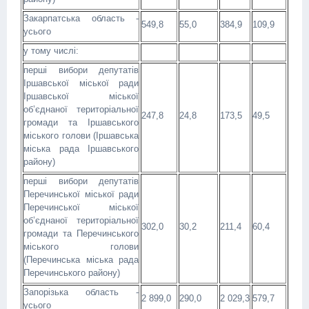
Закарпатська область -
549,8
55,0
384,9
109,9
усього
у тому числі:
перші вибори депутатів
Іршавської міської ради
Іршавської міської
об’єднаної територіальної
247,8
24,8
173,5
49,5
громади та Іршавського
міського голови (Іршавська
міська рада Іршавського
району)
перші вибори депутатів
Перечинської міської ради
Перечинської міської
об’єднаної територіальної
302,0
30,2
211,4
60,4
громади та Перечинського
міського голови
(Перечинська міська рада
Перечинського району)
Запорізька область -
2 899,0
290,0
2 029,3
579,7
усього