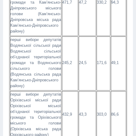
громади та Кам’янсько-
471,7
47,2
330,2
94,3
Дніпровського міського
голови (Кам’янсько-
Дніпровська міська рада
Кам’янсько-Дніпровського
району)
перші вибори депутатів
Водянської сільської ради
Водянської сільської
об’єднаної територіальної
громади та Водянського
245,2
24,5
171,6
49,1
сільського голови
(Водянська сільська рада
Кам’янсько-Дніпровського
району)
перші вибори депутатів
Оріхівської міської ради
Оріхівської міської
об’єднаної територіальної
432,9
43,3
303,0
86,6
громади та Оріхівського
міського голови
(Оріхівська міська рада
Оріхівського району)