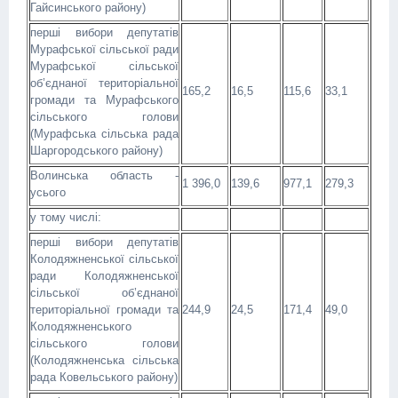
Гайсинського району)
перші вибори депутатів
Мурафської сільської ради
Мурафської сільської
об’єднаної територіальної
165,2
16,5
115,6
33,1
громади та Мурафського
сільського голови
(Мурафська сільська рада
Шаргородського району)
Волинська область -
1 396,0
139,6
977,1
279,3
усього
у тому числі:
перші вибори депутатів
Колодяжненської сільської
ради Колодяжненської
сільської об’єднаної
територіальної громади та
244,9
24,5
171,4
49,0
Колодяжненського
сільського голови
(Колодяжненська сільська
рада Ковельського району)