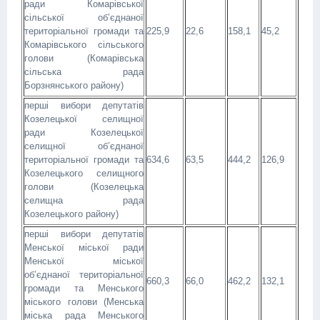
ради Комарівської
сільської об’єднаної
територіальної громади та
225,9
22,6
158,1
45,2
Комарівського сільського
голови (Комарівська
сільська рада
Борзнянського району)
перші вибори депутатів
Козелецької селищної
ради Козелецької
селищної об’єднаної
територіальної громади та
634,6
63,5
444,2
126,9
Козелецького селищного
голови (Козелецька
селищна рада
Козелецького району)
перші вибори депутатів
Менської міської ради
Менської міської
об’єднаної територіальної
660,3
66,0
462,2
132,1
громади та Менського
міського голови (Менська
міська рада Менського