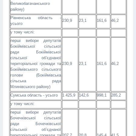
Великобагачанського
району)
Рівненська область -
230,9
23,1
161,6
46,2
усього
у тому числі:
перші вибори депутатів
Бокіймівської сільської
ради Бокіймівської
сільської об’єднаної
територіальної громади та
230,9
23,1
161,6
46,2
Бокіймівського сільського
голови (Бокіймівська
сільська рада
Млинівського району)
Сумська область - усього
1 425,9
142,6
998,1
285,2
у тому числі:
перші вибори депутатів
Бочечківської сільської
ради Бочечківської
сільської об’єднаної
територіальної громади та
207,7
20,8
145,4
41,5