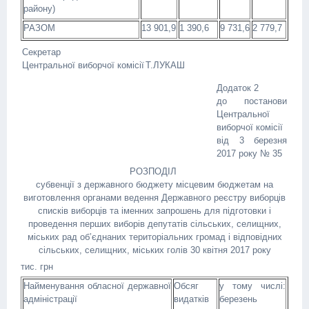
району)
РАЗОМ
13 901,9
1 390,6
9 731,6
2 779,7
Секретар
Центральної виборчої комісії
Т.ЛУКАШ
Додаток 2
до постанови
Центральної
виборчої комісії
від 3 березня
2017 року № 35
РОЗПОДІЛ
субвенції з державного бюджету місцевим бюджетам на
виготовлення органами ведення Державного реєстру виборців
списків виборців та іменних запрошень для підготовки і
проведення перших виборів депутатів сільських, селищних,
міських рад об’єднаних територіальних громад і відповідних
сільських, селищних, міських голів 30 квітня 2017 року
тис. грн
Найменування обласної державної
Обсяг
у тому числі:
адміністрації
видатків
березень