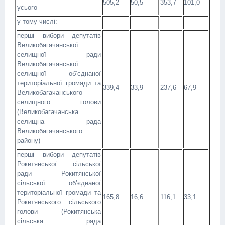
505,2
50,5
353,7
101,0
усього
у тому числі:
перші вибори депутатів
Великобагачанської
селищної ради
Великобагачанської
селищної об’єднаної
територіальної громади та
339,4
33,9
237,6
67,9
Великобагачанського
селищного голови
(Великобагачанська
селищна рада
Великобагачанського
району)
перші вибори депутатів
Рокитянської сільської
ради Рокитянської
сільської об’єднаної
територіальної громади та
165,8
16,6
116,1
33,1
Рокитянського сільського
голови (Рокитянська
сільська рада