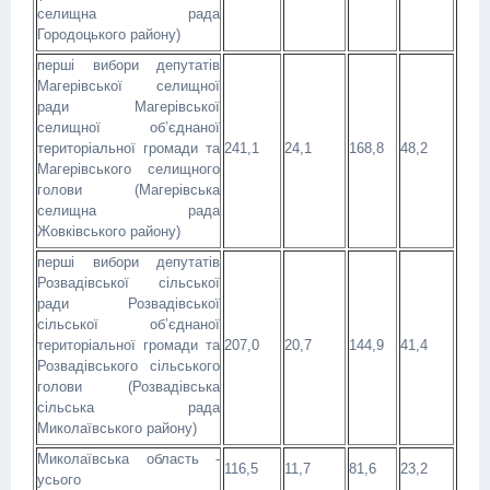
селищна рада
Городоцького району)
перші вибори депутатів
Магерівської селищної
ради Магерівської
селищної об’єднаної
територіальної громади та
241,1
24,1
168,8
48,2
Магерівського селищного
голови (Магерівська
селищна рада
Жовківського району)
перші вибори депутатів
Розвадівської сільської
ради Розвадівської
сільської об’єднаної
територіальної громади та
207,0
20,7
144,9
41,4
Розвадівського сільського
голови (Розвадівська
сільська рада
Миколаївського району)
Миколаївська область -
116,5
11,7
81,6
23,2
усього