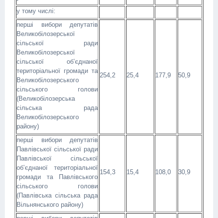
у тому числі:
перші вибори депутатів
Великобілозерської
сільської ради
Великобілозерської
сільської об’єднаної
територіальної громади та
254,2
25,4
177,9
50,9
Великобілозерського
сільського голови
(Великобілозерська
сільська рада
Великобілозерського
району)
перші вибори депутатів
Павлівської сільської ради
Павлівської сільської
об’єднаної територіальної
154,3
15,4
108,0
30,9
громади та Павлівського
сільського голови
(Павлівська сільська рада
Вільнянського району)