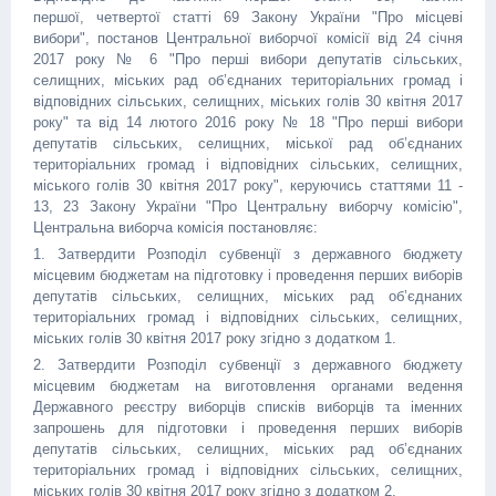
першої, четвертої статті 69 Закону України "Про місцеві
вибори", постанов Центральної виборчої комісії від 24 січня
2017 року № 6 "Про перші вибори депутатів сільських,
селищних, міських рад об’єднаних територіальних громад і
відповідних сільських, селищних, міських голів 30 квітня 2017
року" та від 14 лютого 2016 року № 18 "Про перші вибори
депутатів сільських, селищних, міської рад об’єднаних
територіальних громад і відповідних сільських, селищних,
міського голів 30 квітня 2017 року", керуючись статтями 11 -
13, 23 Закону України "Про Центральну виборчу комісію",
Центральна виборча комісія постановляє:
1. Затвердити Розподіл субвенції з державного бюджету
місцевим бюджетам на підготовку і проведення перших виборів
депутатів сільських, селищних, міських рад об’єднаних
територіальних громад і відповідних сільських, селищних,
міських голів 30 квітня 2017 року згідно з додатком 1.
2. Затвердити Розподіл субвенції з державного бюджету
місцевим бюджетам на виготовлення органами ведення
Державного реєстру виборців списків виборців та іменних
запрошень для підготовки і проведення перших виборів
депутатів сільських, селищних, міських рад об’єднаних
територіальних громад і відповідних сільських, селищних,
міських голів 30 квітня 2017 року згідно з додатком 2.