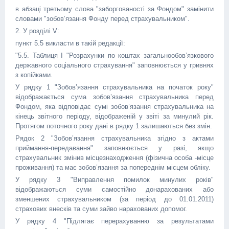
в абзаці третьому слова "заборгованості за Фондом" замінити
словами "зобов’язання Фонду перед страхувальником".
2. У розділі V:
пункт 5.5 викласти в такій редакції:
"5.5. Таблиця I "Розрахунки по коштах загальнообов’язкового
державного соціального страхування" заповнюється у гривнях
з копійками.
У рядку 1 "Зобов’язання страхувальника на початок року"
відображається сума зобов’язання страхувальника перед
Фондом, яка відповідає сумі зобов’язання страхувальника на
кінець звітного періоду, відображеній у звіті за минулий рік.
Протягом поточного року дані в рядку 1 залишаються без змін.
Рядок 2 "Зобов’язання страхувальника згідно з актами
приймання-передавання" заповнюється у разі, якщо
страхувальник змінив місцезнаходження (фізична особа -місце
проживання) та має зобов’язання за попереднім місцем обліку.
У рядку 3 "Виправлення помилок минулих років"
відображаються суми самостійно донарахованих або
зменшених страхувальником (за період до 01.01.2011)
страхових внесків та суми зайво нарахованих допомог.
У рядку 4 "Підлягає перерахуванню за результатами