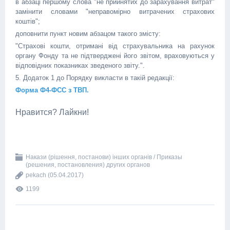
в абзаці першому слова "не прийнятих до зарахування витрат"
замінити словами "неправомірно витрачених страхових
коштів";
доповнити пункт новим абзацом такого змісту:
"Страхові кошти, отримані від страхувальника на рахунок
органу Фонду та не підтверджені його звітом, враховуються у
відповідних показниках зведеного звіту.".
5. Додаток 1 до Порядку викласти в такій редакції:
Форма Ф4-ФСС з ТВП.
Нравится? Лайкни!
Накази (рішення, постанови) інших органів / Приказы
(решения, постановления) других органов
pekach
(05.04.2017)
1199