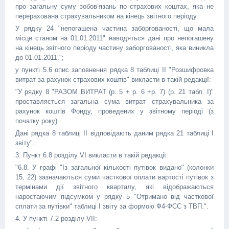
про загальну суму зобов’язань по страхових коштах, яка не
перерахована страхувальником на кінець звітного періоду.
У рядку 24 "непогашена частина заборгованості, що мала
місце станом на 01.01.2011" наводяться дані про непогашену
на кінець звітного періоду частину заборгованості, яка виникла
до 01.01.2011.";
у пункті 5.6 опис заповнення рядка 8 таблиці II "Розшифровка
витрат за рахунок страхових коштів" викласти в такій редакції:
"У рядку 8 "РАЗОМ ВИТРАТ (р. 5 + р. 6 +р. 7) (р. 21 табл. I)"
проставляється загальна сума витрат страхувальника за
рахунок коштів Фонду, проведених у звітному періоді (з
початку року).
Дані рядка 8 таблиці II відповідають даним рядка 21 таблиці I
звіту".
3. Пункт 6.8 розділу VI викласти в такій редакції:
"6.8. У графі "Із загальної кількості путівок видано" (колонки
15, 22) зазначаються суми часткової оплати вартості путівок з
термінами дії звітного кварталу, які відображаються
наростаючим підсумком у рядку 5 "Отримано від часткової
сплати за путівки" таблиці I звіту за формою Ф4-ФСС з ТВП.".
4. У пункті 7.2 розділу VII: