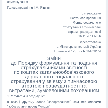
опублікування.
Голова правління І.М. Рішняк
Затверджено
Постанова правління
Фонду соціального
страхування з тимчасової
втрати працездатності
16.11.2011 N 56
Зареєстровано
в Міністерстві юстиції України
1 лютого 2012 р. за N 161/20474
Зміни
до Порядку формування та подання
страхувальниками звітності
по коштах загальнообов’язкового
державного соціального
страхування у зв’язку з тимчасовою
втратою працездатності та
витратами, зумовленими похованням
1. У пункті 4.3 розділу IV:
в абзаці другому слово "заборгованості" замінити словами
"зобов’язання перед Фондом";