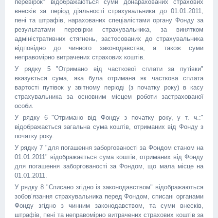
перевірок" відображаються суми донарахованих страхових
внесків за період діяльності страхувальника до 01.01.2011,
пені та штрафів, нарахованих спеціалістами органу Фонду за
результатами перевірки страхувальника, за винятком
адміністративних стягнень, застосованих до страхувальника
відповідно до чинного законодавства, а також суми
неправомірно витрачених страхових коштів.
У рядку 5 "Отримано від часткової сплати за путівки"
вказується сума, яка була отримана як часткова сплата
вартості путівок у звітному періоді (з початку року) в касу
страхувальника за основним місцем роботи застрахованої
особи.
У рядку 6 "Отримано від Фонду з початку року, у т. ч.:"
відображається загальна сума коштів, отриманих від Фонду з
початку року.
У рядку 7 "для погашення заборгованості за Фондом станом на
01.01.2011" відображається сума коштів, отриманих від Фонду
для погашення заборгованості за Фондом, що мала місце на
01.01.2011.
У рядку 8 "Списано згідно із законодавством" відображаються
зобов’язання страхувальника перед Фондом, списані органами
Фонду згідно з чинним законодавством, та суми внесків,
штрафів, пені та неправомірно витрачених страхових коштів за