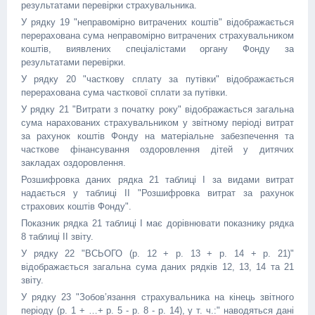
результатами перевірки страхувальника.
У рядку 19 "неправомірно витрачених коштів" відображається
перерахована сума неправомірно витрачених страхувальником
коштів, виявлених спеціалістами органу Фонду за
результатами перевірки.
У рядку 20 "часткову сплату за путівки" відображається
перерахована сума часткової сплати за путівки.
У рядку 21 "Витрати з початку року" відображається загальна
сума нарахованих страхувальником у звітному періоді витрат
за рахунок коштів Фонду на матеріальне забезпечення та
часткове фінансування оздоровлення дітей у дитячих
закладах оздоровлення.
Розшифровка даних рядка 21 таблиці I за видами витрат
надається у таблиці II "Розшифровка витрат за рахунок
страхових коштів Фонду".
Показник рядка 21 таблиці I має дорівнювати показнику рядка
8 таблиці II звіту.
У рядку 22 "ВСЬОГО (р. 12 + р. 13 + р. 14 + р. 21)"
відображається загальна сума даних рядків 12, 13, 14 та 21
звіту.
У рядку 23 "Зобов’язання страхувальника на кінець звітного
періоду (р. 1 + …+ р. 5 - р. 8 - р. 14), у т. ч.:" наводяться дані