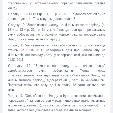
скасованими у встановленому порядку рішеннями органів
Фонду.
У рядку 9 "ВСЬОГО (р. 1 +…+ р. 7 - р. 8)" відображається сума
даних рядків 1 - 7 за мінусом даних рядка 8.
У рядку 10 "Зобов’язання Фонду на кінець звітного періоду (р.
12 + р. 13 + р. 21 - р. 6), у т. ч.:" наводяться дані про загальну
суму зобов’язань по страхових коштах, яка не перерахована
Фондом на кінець звітного періоду.
У рядку 11 "непогашена частина заборгованості, що мала місце
станом на 01.01.2011" наводяться дані про непогашену на
кінець звітного періоду частину заборгованості, яка виникла до
01.01.2011.
У рядку 12 "Зобов’язання Фонду на початок року"
відображається сума зобов’язання Фонду перед
страхувальником, яка відповідає сумі зобов’язання Фонду на
кінець звітного періоду, відображеній у звіті за минулий рік.
Протягом поточного року дані в рядку 12 залишаються без
змін.
Рядок 13 "Зобов’язання Фонду згідно з актами приймання-
передавання" заповнюється у разі, якщо страхувальник змінив
місцезнаходження (фізична особа-місце проживання) та
залишаються невідшкодовані зобов’язання за Фондом.