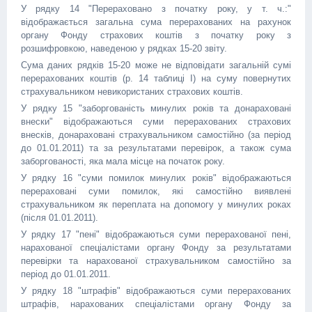
У рядку 14 "Перераховано з початку року, у т. ч.:"
відображається загальна сума перерахованих на рахунок
органу Фонду страхових коштів з початку року з
розшифровкою, наведеною у рядках 15-20 звіту.
Сума даних рядків 15-20 може не відповідати загальній сумі
перерахованих коштів (р. 14 таблиці I) на суму повернутих
страхувальником невикористаних страхових коштів.
У рядку 15 "заборгованість минулих років та донараховані
внески" відображаються суми перерахованих страхових
внесків, донараховані страхувальником самостійно (за період
до 01.01.2011) та за результатами перевірок, а також сума
заборгованості, яка мала місце на початок року.
У рядку 16 "суми помилок минулих років" відображаються
перераховані суми помилок, які самостійно виявлені
страхувальником як переплата на допомогу у минулих роках
(після 01.01.2011).
У рядку 17 "пені" відображаються суми перерахованої пені,
нарахованої спеціалістами органу Фонду за результатами
перевірки та нарахованої страхувальником самостійно за
період до 01.01.2011.
У рядку 18 "штрафів" відображаються суми перерахованих
штрафів, нарахованих спеціалістами органу Фонду за