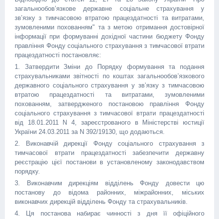
загальнообов’язкове державне соціальне страхування у
зв’язку з тимчасовою втратою працездатності та витратами,
зумовленими похованням" та з метою отримання достовірної
інформації при формуванні дохідної частини бюджету Фонду
правління Фонду соціального страхування з тимчасової втрати
працездатності постановляє:
1. Затвердити Зміни до Порядку формування та подання
страхувальниками звітності по коштах загальнообов’язкового
державного соціального страхування у зв’язку з тимчасовою
втратою працездатності та витратами, зумовленими
похованням, затвердженого постановою правління Фонду
соціального страхування з тимчасової втрати працездатності
від 18.01.2011 N 4, зареєстрованого в Міністерстві юстиції
України 24.03.2011 за N 392/19130, що додаються.
2. Виконавчій дирекції Фонду соціального страхування з
тимчасової втрати працездатності забезпечити державну
реєстрацію цієї постанови в установленому законодавством
порядку.
3. Виконавчим дирекціям відділень Фонду довести цю
постанову до відома районних, міжрайонних, міських
виконавчих дирекцій відділень Фонду та страхувальників.
4. Ця постанова набирає чинності з дня її офіційного