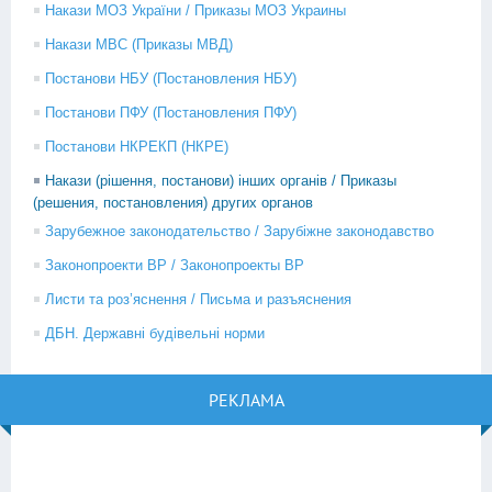
Накази МОЗ України / Приказы МОЗ Украины
Накази МВС (Приказы МВД)
Постанови НБУ (Постановления НБУ)
Постанови ПФУ (Постановления ПФУ)
Постанови НКРЕКП (НКРЕ)
Накази (рішення, постанови) інших органів / Приказы
(решения, постановления) других органов
Зарубежное законодательство / Зарубіжне законодавство
Законопроекти ВР / Законопроекты ВР
Листи та роз’яснення / Письма и разъяснения
ДБН. Державні будівельні норми
РЕКЛАМА