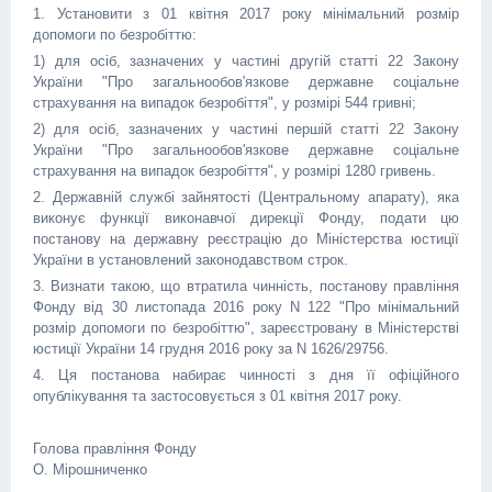
1. Установити з 01 квітня 2017 року мінімальний розмір
допомоги по безробіттю:
1) для осіб, зазначених у частині другій статті 22 Закону
України "Про загальнообов'язкове державне соціальне
страхування на випадок безробіття", у розмірі 544 гривні;
2) для осіб, зазначених у частині першій статті 22 Закону
України "Про загальнообов'язкове державне соціальне
страхування на випадок безробіття", у розмірі 1280 гривень.
2. Державній службі зайнятості (Центральному апарату), яка
виконує функції виконавчої дирекції Фонду, подати цю
постанову на державну реєстрацію до Міністерства юстиції
України в установлений законодавством строк.
3. Визнати такою, що втратила чинність, постанову правління
Фонду від 30 листопада 2016 року N 122 "Про мінімальний
розмір допомоги по безробіттю", зареєстровану в Міністерстві
юстиції України 14 грудня 2016 року за N 1626/29756.
4. Ця постанова набирає чинності з дня її офіційного
опублікування та застосовується з 01 квітня 2017 року.
Голова правління Фонду
О. Мірошниченко