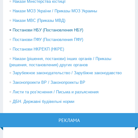
Накази Міністерства юстиції
Накази МОЗ України / Приказы МОЗ Украины
Накази МВС (Приказы МВД)
Постанови НБУ (Постановления НБУ)
Постанови ПФУ (Постановления ПФУ)
Постанови НКРЕКП (НКРЕ)
Накази (рішення, постанови) інших органів / Приказы
(решения, постановления) других органов
Зарубежное законодательство / Зарубіжне законодавство
Законопроекти ВР / Законопроекты ВР
Листи та роз’яснення / Письма и разъяснения
ДБН. Державні будівельні норми
РЕКЛАМА