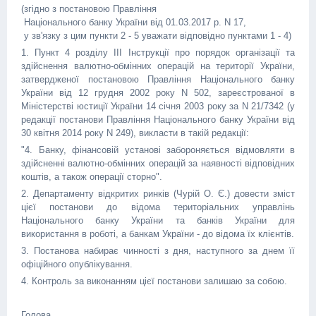
(згідно з постановою Правління
Національного банку України від 01.03.2017 р. N 17,
у зв'язку з цим пункти 2 - 5 уважати відповідно пунктами 1 - 4)
1. Пункт 4 розділу III Інструкції про порядок організації та
здійснення валютно-обмінних операцій на території України,
затвердженої постановою Правління Національного банку
України від 12 грудня 2002 року N 502, зареєстрованої в
Міністерстві юстиції України 14 січня 2003 року за N 21/7342 (у
редакції постанови Правління Національного банку України від
30 квітня 2014 року N 249), викласти в такій редакції:
"4. Банку, фінансовій установі забороняється відмовляти в
здійсненні валютно-обмінних операцій за наявності відповідних
коштів, а також операції сторно".
2. Департаменту відкритих ринків (Чурій О. Є.) довести зміст
цієї постанови до відома територіальних управлінь
Національного банку України та банків України для
використання в роботі, а банкам України - до відома їх клієнтів.
3. Постанова набирає чинності з дня, наступного за днем її
офіційного опублікування.
4. Контроль за виконанням цієї постанови залишаю за собою.
Голова