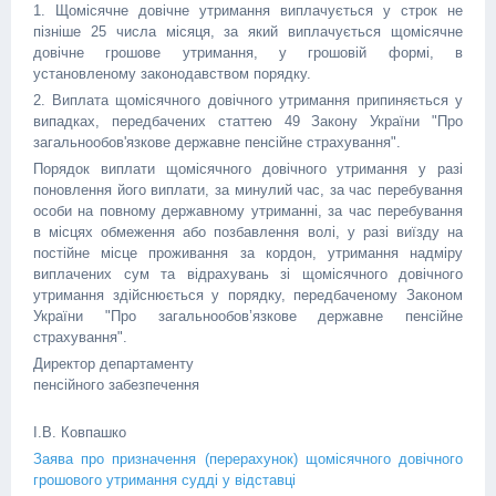
1. Щомісячне довічне утримання виплачується у строк не
пізніше 25 числа місяця, за який виплачується щомісячне
довічне грошове утримання, у грошовій формі, в
установленому законодавством порядку.
2. Виплата щомісячного довічного утримання припиняється у
випадках, передбачених статтею 49 Закону України "Про
загальнообов'язкове державне пенсійне страхування".
Порядок виплати щомісячного довічного утримання у разі
поновлення його виплати, за минулий час, за час перебування
особи на повному державному утриманні, за час перебування
в місцях обмеження або позбавлення волі, у разі виїзду на
постійне місце проживання за кордон, утримання надміру
виплачених сум та відрахувань зі щомісячного довічного
утримання здійснюється у порядку, передбаченому Законом
України "Про загальнообов’язкове державне пенсійне
страхування".
Директор департаменту
пенсійного забезпечення
І.В. Ковпашко
Заява про призначення (перерахунок) щомісячного довічного
грошового утримання судді у відставці