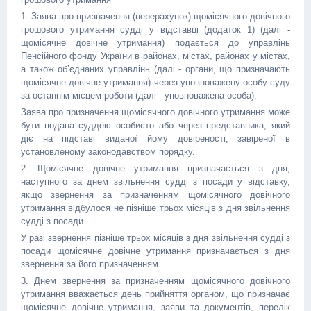
1. Заява про призначення (перерахунок) щомісячного довічного
грошового утримання судді у відставці (додаток 1) (далі -
щомісячне довічне утримання) подається до управлінь
Пенсійного фонду України в районах, містах, районах у містах,
а також об’єднаних управлінь (далі - органи, що призначають
щомісячне довічне утримання) через уповноважену особу суду
за останнім місцем роботи (далі - уповноважена особа).
Заява про призначення щомісячного довічного утримання може
бути подана суддею особисто або через представника, який
діє на підставі виданої йому довіреності, завіреної в
установленому законодавством порядку.
2. Щомісячне довічне утримання призначається з дня,
наступного за днем звільнення судді з посади у відставку,
якщо звернення за призначенням щомісячного довічного
утримання відбулося не пізніше трьох місяців з дня звільнення
судді з посади.
У разі звернення пізніше трьох місяців з дня звільнення судді з
посади щомісячне довічне утримання призначається з дня
звернення за його призначенням.
3. Днем звернення за призначенням щомісячного довічного
утримання вважається день прийняття органом, що призначає
щомісячне довічне утримання, заяви та документів, перелік