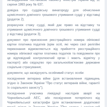
серпня 1993 року № 637;
довідка про суддівську винагороду для обчислення
щомісячного довічного грошового утримання судді у відставці
(додаток 2);
розрахунок стажу судді, який дає право на відставку та
отримання щомісячного довічного грошового утримання судді
у відставці (додаток 3);
документ про присвоєння реєстраційного номера облікової
картки платника податків (крім осіб, які через свої релігійні
переконання відмовляються від прийняття реєстраційного
номера облікової картки платника податків та повідомили про
це відповідний контролюючий орган і мають відмітку у
паспорті) або свідоцтво про загальнообов’язкове державне
соціальне страхування;
документи, що засвідчують особливий статус особи:
посвідчення ветерана війни (для встановлення підвищень
згідно із Законом України "Про статус ветеранів війни, гарантії
їх соціального захисту");
посвідчення учасника ліквідації наслідків аварії на
Чорнобильській АЕС, або посвідчення потерпілого від
Чорнобильської катастрофи (для встановлення додаткової
пенсії згідно із Законом України "Про статус і соціальний