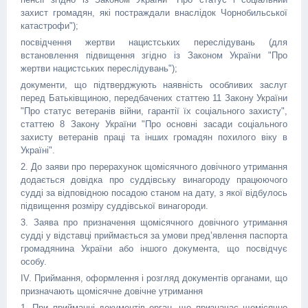
захист громадян, які постраждали внаслідок Чорнобильської
катастрофи");
посвідчення жертви нацистських переслідувань (для
встановлення підвищення згідно із Законом України "Про
жертви нацистських переслідувань");
документи, що підтверджують наявність особливих заслуг
перед Батьківщиною, передбачених статтею 11 Закону України
"Про статус ветеранів війни, гарантії їх соціального захисту",
статтею 8 Закону України "Про основні засади соціального
захисту ветеранів праці та інших громадян похилого віку в
Україні".
2. До заяви про перерахунок щомісячного довічного утримання
додається довідка про суддівську винагороду працюючого
судді за відповідною посадою станом на дату, з якої відбулось
підвищення розміру суддівської винагороди.
3. Заява про призначення щомісячного довічного утримання
судді у відставці приймається за умови пред’явлення паспорта
громадянина України або іншого документа, що посвідчує
особу.
ІV. Приймання, оформлення і розгляд документів органами, що
призначають щомісячне довічне утримання
1. При прийманні документів орган, що призначає щомісячне