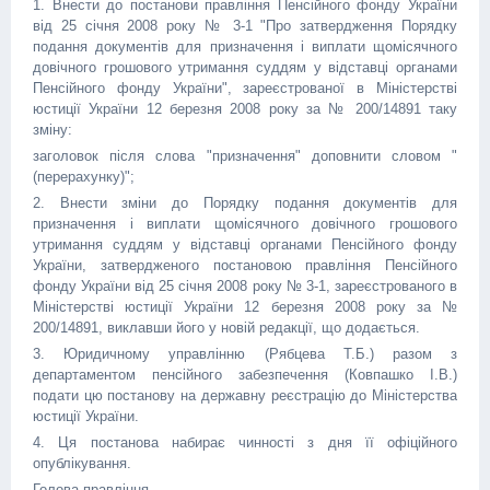
1. Внести до постанови правління Пенсійного фонду України
від 25 січня 2008 року № 3-1 "Про затвердження Порядку
подання документів для призначення і виплати щомісячного
довічного грошового утримання суддям у відставці органами
Пенсійного фонду України", зареєстрованої в Міністерстві
юстиції України 12 березня 2008 року за № 200/14891 таку
зміну:
заголовок після слова "призначення" доповнити словом "
(перерахунку)";
2. Внести зміни до Порядку подання документів для
призначення і виплати щомісячного довічного грошового
утримання суддям у відставці органами Пенсійного фонду
України, затвердженого постановою правління Пенсійного
фонду України від 25 січня 2008 року № 3-1, зареєстрованого в
Міністерстві юстиції України 12 березня 2008 року за №
200/14891, виклавши його у новій редакції, що додається.
3. Юридичному управлінню (Рябцева Т.Б.) разом з
департаментом пенсійного забезпечення (Ковпашко І.В.)
подати цю постанову на державну реєстрацію до Міністерства
юстиції України.
4. Ця постанова набирає чинності з дня її офіційного
опублікування.
Голова правління