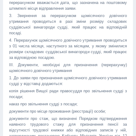
перерахунком вважається дата, що зазначена на поштовому
штемпелі місця відправлення заяви.
3. Звернення за перерахунком щомісячного довічного
утримання проводиться в разі зміни розміру складових
суддівської винагороди судді, який працює на відповідній
посаді.
4. Перерахунок щомісячного довічного утримання проводиться
з 01 числа місяця, наступного за місяцем, у якому змінилися
розміри складових суддівської винагороди судді, який працює
за відповідною посадою.
ІІІ. Документи, необхідні для призначення (перерахунку)
щомісячного довічного утримання
1. До заяви про призначення щомісячного довічного утримання
судді у відставці додаються:
копія рішення Вищої ради правосуддя про звільнення судді з
посади;
наказ про звільнення судді з посади;
документи про місце проживання (реєстрації) особи;
документи про стаж, що визначені Порядком підтвердження
наявного трудового стажу для призначення пенсії за
відсутності трудової книжки або відповідних записів у ній,
затвердженим постановою Кабінету Міністрів України від 12