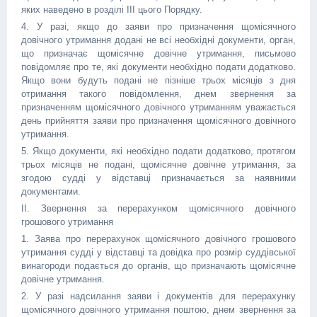
яких наведено в розділі IIІ цього Порядку.
4. У разі, якщо до заяви про призначення щомісячного
довічного утримання додані не всі необхідні документи, орган,
що призначає щомісячне довічне утримання, письмово
повідомляє про те, які документи необхідно подати додатково.
Якщо вони будуть подані не пізніше трьох місяців з дня
отримання такого повідомлення, днем звернення за
призначенням щомісячного довічного утриманням уважається
день прийняття заяви про призначення щомісячного довічного
утримання.
5. Якщо документи, які необхідно подати додатково, протягом
трьох місяців не подані, щомісячне довічне утримання, за
згодою судді у відставці призначається за наявними
документами.
IІ. Звернення за перерахунком щомісячного довічного
грошового утримання
1. Заява про перерахунок щомісячного довічного грошового
утримання судді у відставці та довідка про розмір суддівської
винагороди подається до органів, що призначають щомісячне
довічне утримання.
2. У разі надсилання заяви і документів для перерахунку
щомісячного довічного утримання поштою, днем звернення за