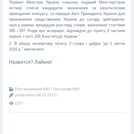
“Кабінет Міністрів України схвалює поданий Міністерством
юстиції список кандидатів, визначених за результатами
проведення конкурсу, та передає його Президенту України для
призначення представників України до складу арбітражних
груп у рамках процедури розгляду спорів, визначеної статтями
306 і 307 Угоди про асоціацію, відповідно до пункту 3 частини
першої статті 106 Конституції України.”.
2. В абзаці четвертому пункту 2 слова і цифри “до 1 квітня
2016 р.” виключити.
Нравится? Лайкни!
Постановления КМУ / Постанови КМУ
yurist-online
(06.03.2017)
1257