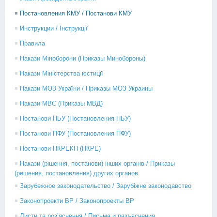
Постановления КМУ / Постанови КМУ
Инструкции / Інструкції
Правила
Накази Міноборони (Приказы Минобороны)
Накази Міністерства юстиції
Накази МОЗ України / Приказы МОЗ Украины
Накази МВС (Приказы МВД)
Постанови НБУ (Постановления НБУ)
Постанови ПФУ (Постановления ПФУ)
Постанови НКРЕКП (НКРЕ)
Накази (рішення, постанови) інших органів / Приказы
(решения, постановления) других органов
Зарубежное законодательство / Зарубіжне законодавство
Законопроекти ВР / Законопроекты ВР
Листи та роз’яснення / Письма и разъяснения