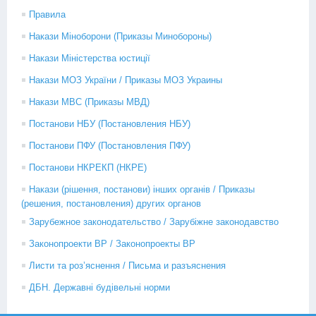
Правила
Накази Міноборони (Приказы Минобороны)
Накази Міністерства юстиції
Накази МОЗ України / Приказы МОЗ Украины
Накази МВС (Приказы МВД)
Постанови НБУ (Постановления НБУ)
Постанови ПФУ (Постановления ПФУ)
Постанови НКРЕКП (НКРЕ)
Накази (рішення, постанови) інших органів / Приказы
(решения, постановления) других органов
Зарубежное законодательство / Зарубіжне законодавство
Законопроекти ВР / Законопроекты ВР
Листи та роз’яснення / Письма и разъяснения
ДБН. Державні будівельні норми