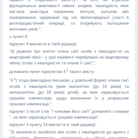
функціональні можливості нижніх кінцівок, інвалідність яких
настала внаслідок поранення, контузії, каліцтва або
захворювання, одержаних під час безпосередньої участі в
антитерористичній операції, та потребують поліпшення
житлових умов.";
у пункті 8:
підпункт 4 викласти в такій редакції:
"4) рішення про взяття члена сім'ї особи з інвалідністю на
квартирний облік - у разі окремого перебуванні на квартирному
обліку особи з інвалідністю та членів її сім'ї;";
1
доповнити пункт підпунктом 4
такого змісту:
1
"4
) згода (викладена письмово у довільній формі) членів сім'ї
особи з інвалідністю (крім малолітніх (до 14 років) та
неповнолітніх (до 18 років) дітей), на яких нараховується
грошова компенсація, щодо включення їх у розрахунок
грошової компенсації;";
підпункт 5 після слів "і членами його сім'ї" доповнити словами
", на яких нараховується грошова компенсація";
підпункт 3 пункту 14 викласти в такій редакції:
"3) належність загиблого або особи з інвалідністю до одного з
військових формувань, визначених в абзаці восьмому,