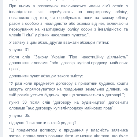
При цьому в розрахунок включаються члени сім'ї особи з
інвалідністю, які перебувають на квартирному обліку,
незалежно від того, чи перебувають вони на такому обліку
разом з особою з інвалідністю або окремо від неї, включаючи
перебування на квартирному обліку особи з інвалідністю та
членів її сім'ї у різних населених пунктах.".
У зв'язку з цим абзац другий вважати абзацом п'ятим;
у пункті 31:
після слів "Закону України "Про інвестиційну діяльність"
доповнити словами "або договір купівлі-продажу майнових
прав";
доповнити пункт абзацом такого змісту:
"У разі коли предметом договору є приватний будинок, кошти
можуть спрямовуватися на придбання земельної ділянки, на
якій розміщується будинок, про що зазначається у договорі.";
пункт 33 після слів "договору на будівництво" доповнити
словами "або договору купівлі-продажу майнових прав";
у пункті 35:
підпункт 1 викласти в такій редакції:
"1) предметом договору є придбання у власність заявника
житла, площа якого повинна бути не менше ніж така, що буде