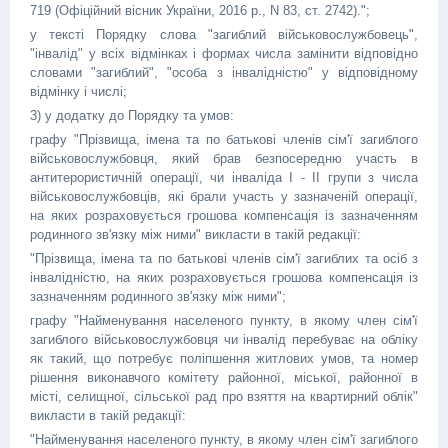
719 (Офіційний вісник України, 2016 р., N 83, ст. 2742).";
у тексті Порядку слова "загиблий військовослужбовець",
"інвалід" у всіх відмінках і формах числа замінити відповідно
словами "загиблий", "особа з інвалідністю" у відповідному
відмінку і числі;
3) у додатку до Порядку та умов:
графу "Прізвища, імена та по батькові членів сім'ї загиблого
військовослужбовця, який брав безпосередню участь в
антитерористичній операції, чи інваліда I - II групи з числа
військовослужбовців, які брали участь у зазначеній операції,
на яких розраховується грошова компенсація із зазначенням
родинного зв'язку між ними" викласти в такій редакції:
"Прізвища, імена та по батькові членів сім'ї загиблих та осіб з
інвалідністю, на яких розраховується грошова компенсація із
зазначенням родинного зв'язку між ними";
графу "Найменування населеного пункту, в якому член сім'ї
загиблого військовослужбовця чи інвалід перебуває на обліку
як такий, що потребує поліпшення житлових умов, та номер
рішення виконавчого комітету районної, міської, районної в
місті, селищної, сільської рад про взяття на квартирний облік"
викласти в такій редакції:
"Найменування населеного пункту, в якому член сім'ї загиблого