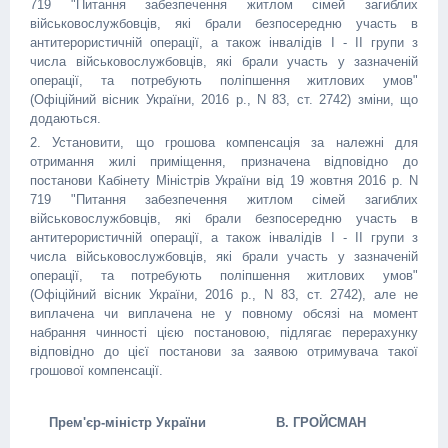
719 "Питання забезпечення житлом сімей загиблих
військовослужбовців, які брали безпосередню участь в
антитерористичній операції, а також інвалідів I - II групи з
числа військовослужбовців, які брали участь у зазначеній
операції, та потребують поліпшення житлових умов"
(Офіційний вісник України, 2016 р., N 83, ст. 2742) зміни, що
додаються.
2. Установити, що грошова компенсація за належні для
отримання жилі приміщення, призначена відповідно до
постанови Кабінету Міністрів України від 19 жовтня 2016 р. N
719 "Питання забезпечення житлом сімей загиблих
військовослужбовців, які брали безпосередню участь в
антитерористичній операції, а також інвалідів I - II групи з
числа військовослужбовців, які брали участь у зазначеній
операції, та потребують поліпшення житлових умов"
(Офіційний вісник України, 2016 р., N 83, ст. 2742), але не
виплачена чи виплачена не у повному обсязі на момент
набрання чинності цією постановою, підлягає перерахунку
відповідно до цієї постанови за заявою отримувача такої
грошової компенсації.
Прем'єр-міністр України
В. ГРОЙСМАН