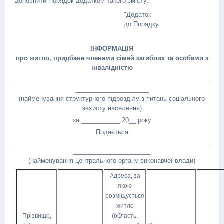
доповнити Порядок додатком такого змісту:
"Додаток
до Порядку
ІНФОРМАЦІЯ
про житло, придбане членами сімей загиблих та особами з
інвалідністю
_______________________________________________________
_____________________
(найменування структурного підрозділу з питань соціального
захисту населення)
за ___________ 20__ року
Подається
_______________________________________________________
______________________
(найменування центрального органу виконавчої влади)
Адреса, за
якою
розміщується
житло
Прізвище,
(область,