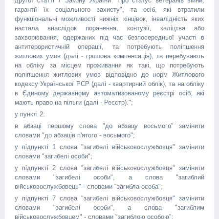
другої статті 7 Закону України "Про статус ветеранів війни,
гарантії їх соціального захисту", та осіб, які втратили
функціональні можливості нижніх кінцівок, інвалідність яких
настала внаслідок поранення, контузії, каліцтва або
захворювання, одержаних під час безпосередньої участі в
антитерористичній операції, та потребують поліпшення
житлових умов (далі - грошова компенсація), та перебувають
на обліку за місцем проживання як такі, що потребують
поліпшення житлових умов відповідно до норм Житлового
кодексу Української РСР (далі - квартирний облік), та на обліку
в Єдиному державному автоматизованому реєстрі осіб, які
мають право на пільги (далі - Реєстр).";
у пункті 2:
в абзаці першому слова "до абзацу восьмого" замінити
словами "до абзаців п'ятого - восьмого";
у підпункті 1 слова "загибелі військовослужбовця" замінити
словами "загибелі особи";
у підпункті 2 слова "загибелі військовослужбовця" замінити
словами "загибелі особи", а слова "загиблий
військовослужбовець" - словами "загибла особа";
у підпункті 7 слова "загибелі військовослужбовця" замінити
словами "загибелі особи", а слова "загиблим
військовослужбовцем" - словами "загиблою особою";