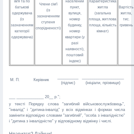
ім'я та по
населений
Характеристика
Члени сім'ї
батькові
пункт,
житла
Вартість
(із
одержувача
вулиця,
(загальна
житла,
зазначенням
(із
номер
площа, житлова
тис.
ступеня
зазначенням
будинку,
площа, кількість
гривень
спорідненості)
категорії
номер
кімнат)
одержувача)
квартири (у
разі
наявності),
поштовий
індекс)
__________
____________________
М. П.
Керівник
(підпис)
(ініціали, прізвище)
___ _____________ 20__ р.";
у тексті Порядку слова "загиблий військовослужбовець",
"інвалід" і "дитина-інвалід" у всіх відмінках і формах числа
замінити відповідно словами "загиблий", "особа з інвалідністю"
і "дитина з інвалідністю" у відповідному відмінку і числі.
Нравится? Лайкни!