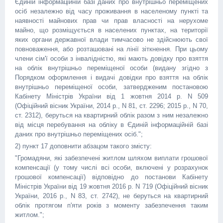
Єдиній інформаційній базі даних про внутрішньо переміщених
осіб незалежно від часу проживання в населеному пункті та
наявності майнових прав чи прав власності на нерухоме
майно, що розміщується в населених пунктах, на території
яких органи державної влади тимчасово не здійснюють свої
повноваження, або розташовані на лінії зіткнення. При цьому
члени сім'ї особи з інвалідністю, які мають довідку про взяття
на облік внутрішньо переміщеної особи (видану згідно з
Порядком оформлення і видачі довідки про взяття на облік
внутрішньо переміщеної особи, затвердженим постановою
Кабінету Міністрів України від 1 жовтня 2014 р. N 509
(Офіційний вісник України, 2014 р., N 81, ст. 2296; 2015 р., N 70,
ст. 2312), беруться на квартирний облік разом з ним незалежно
від місця перебування на обліку в Єдиній інформаційній базі
даних про внутрішньо переміщених осіб.";
2) пункт 17 доповнити абзацом такого змісту:
"Громадяни, які забезпечені житлом шляхом виплати грошової
компенсації (у тому числі всі особи, включені у розрахунок
грошової компенсації) відповідно до постанови Кабінету
Міністрів України від 19 жовтня 2016 р. N 719 (Офіційний вісник
України, 2016 р., N 83, ст. 2742), не беруться на квартирний
облік протягом п'яти років з моменту забезпечення таким
житлом.";