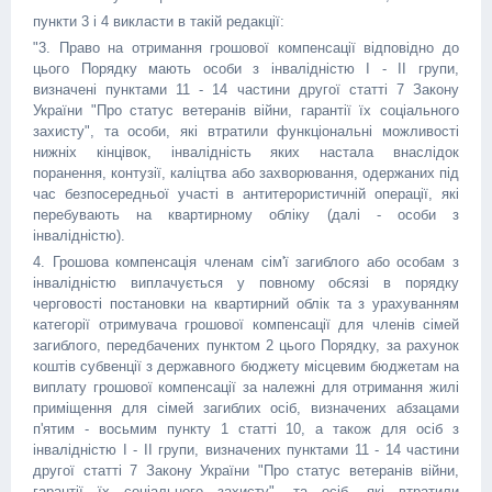
пункти 3 і 4 викласти в такій редакції:
"3. Право на отримання грошової компенсації відповідно до
цього Порядку мають особи з інвалідністю I - II групи,
визначені пунктами 11 - 14 частини другої статті 7 Закону
України "Про статус ветеранів війни, гарантії їх соціального
захисту", та особи, які втратили функціональні можливості
нижніх кінцівок, інвалідність яких настала внаслідок
поранення, контузії, каліцтва або захворювання, одержаних під
час безпосередньої участі в антитерористичній операції, які
перебувають на квартирному обліку (далі - особи з
інвалідністю).
4. Грошова компенсація членам сім'ї загиблого або особам з
інвалідністю виплачується у повному обсязі в порядку
черговості постановки на квартирний облік та з урахуванням
категорії отримувача грошової компенсації для членів сімей
загиблого, передбачених пунктом 2 цього Порядку, за рахунок
коштів субвенції з державного бюджету місцевим бюджетам на
виплату грошової компенсації за належні для отримання жилі
приміщення для сімей загиблих осіб, визначених абзацами
п'ятим - восьмим пункту 1 статті 10, а також для осіб з
інвалідністю I - II групи, визначених пунктами 11 - 14 частини
другої статті 7 Закону України "Про статус ветеранів війни,
гарантії їх соціального захисту", та осіб, які втратили