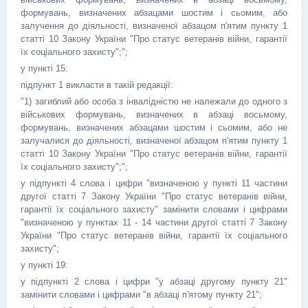
формувань, визначених абзацами шостим і сьомим, або
залучення до діяльності, визначеної абзацом п'ятим пункту 1
статті 10 Закону України "Про статус ветеранів війни, гарантії
їх соціального захисту";";
у пункті 15:
підпункт 1 викласти в такій редакції:
"1) загиблий або особа з інвалідністю не належали до одного з
військових формувань, визначених в абзаці восьмому,
формувань, визначених абзацами шостим і сьомим, або не
залучалися до діяльності, визначеної абзацом п'ятим пункту 1
статті 10 Закону України "Про статус ветеранів війни, гарантії
їх соціального захисту";";
у підпункті 4 слова і цифри "визначеною у пункті 11 частини
другої статті 7 Закону України "Про статус ветеранів війни,
гарантії їх соціального захисту" замінити словами і цифрами
"визначеною у пунктах 11 - 14 частини другої статті 7 Закону
України "Про статус ветеранів війни, гарантії їх соціального
захисту";
у пункті 19:
у підпункті 2 слова і цифри "у абзаці другому пункту 21"
замінити словами і цифрами "в абзаці п'ятому пункту 21";