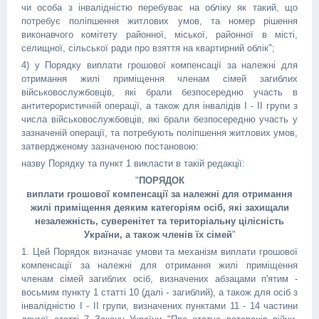
чи особа з інвалідністю перебуває на обліку як такий, що
потребує поліпшення житлових умов, та номер рішення
виконавчого комітету районної, міської, районної в місті,
селищної, сільської ради про взяття на квартирний облік";
4) у Порядку виплати грошової компенсації за належні для
отримання жилі приміщення членам сімей загиблих
військовослужбовців, які брали безпосередню участь в
антитерористичній операції, а також для інвалідів I - II групи з
числа військовослужбовців, які брали безпосередню участь у
зазначеній операції, та потребують поліпшення житлових умов,
затвердженому зазначеною постановою:
назву Порядку та пункт 1 викласти в такій редакції:
"
ПОРЯДОК
виплати грошової компенсації за належні для отримання
жилі приміщення деяким категоріям осіб, які захищали
незалежність, суверенітет та територіальну цілісність
України, а також членів їх сімей
"
1. Цей Порядок визначає умови та механізм виплати грошової
компенсації за належні для отримання жилі приміщення
членам сімей загиблих осіб, визначених абзацами п'ятим -
восьмим пункту 1 статті 10 (далі - загиблий), а також для осіб з
інвалідністю I - II групи, визначених пунктами 11 - 14 частини