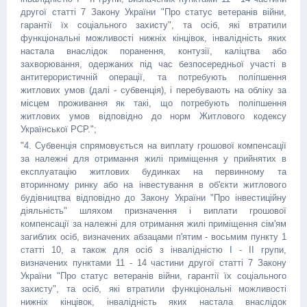
другої статті 7 Закону України "Про статус ветеранів війни,
гарантії їх соціального захисту", та осіб, які втратили
функціональні можливості нижніх кінцівок, інвалідність яких
настала внаслідок поранення, контузії, каліцтва або
захворювання, одержаних під час безпосередньої участі в
антитерористичній операції, та потребують поліпшення
житлових умов (далі - субвенція), і перебувають на обліку за
місцем проживання як такі, що потребують поліпшення
житлових умов відповідно до норм Житлового кодексу
Української РСР.";
"4. Субвенція спрямовується на виплату грошової компенсації
за належні для отримання жилі приміщення у прийнятих в
експлуатацію житлових будинках на первинному та
вторинному ринку або на інвестування в об'єкти житлового
будівництва відповідно до Закону України "Про інвестиційну
діяльність" шляхом призначення і виплати грошової
компенсації за належні для отримання жилі приміщення сім'ям
загиблих осіб, визначених абзацами п'ятим - восьмим пункту 1
статті 10, а також для осіб з інвалідністю I - II групи,
визначених пунктами 11 - 14 частини другої статті 7 Закону
України "Про статус ветеранів війни, гарантії їх соціального
захисту", та осіб, які втратили функціональні можливості
нижніх кінцівок, інвалідність яких настала внаслідок