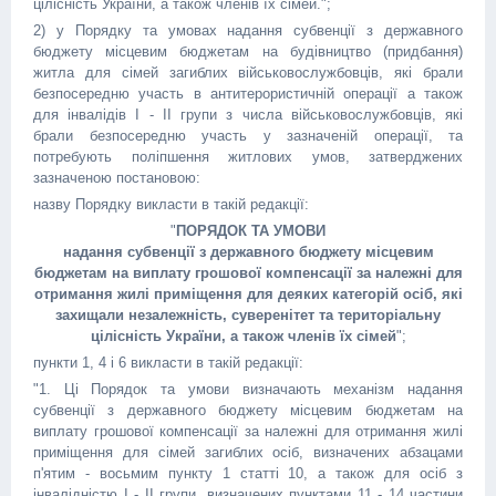
цілісність України, а також членів їх сімей.";
2) у Порядку та умовах надання субвенції з державного
бюджету місцевим бюджетам на будівництво (придбання)
житла для сімей загиблих військовослужбовців, які брали
безпосередню участь в антитерористичній операції а також
для інвалідів I - II групи з числа військовослужбовців, які
брали безпосередню участь у зазначеній операції, та
потребують поліпшення житлових умов, затверджених
зазначеною постановою:
назву Порядку викласти в такій редакції:
"
ПОРЯДОК ТА УМОВИ
надання субвенції з державного бюджету місцевим
бюджетам на виплату грошової компенсації за належні для
отримання жилі приміщення для деяких категорій осіб, які
захищали незалежність, суверенітет та територіальну
цілісність України, а також членів їх сімей
";
пункти 1, 4 і 6 викласти в такій редакції:
"1. Ці Порядок та умови визначають механізм надання
субвенції з державного бюджету місцевим бюджетам на
виплату грошової компенсації за належні для отримання жилі
приміщення для сімей загиблих осіб, визначених абзацами
п'ятим - восьмим пункту 1 статті 10, а також для осіб з
інвалідністю I - II групи, визначених пунктами 11 - 14 частини