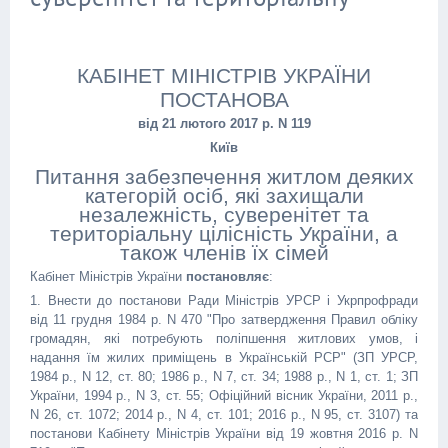
КАБІНЕТ МІНІСТРІВ УКРАЇНИ
ПОСТАНОВА
від 21 лютого 2017 р. N 119
Київ
Питання забезпечення житлом деяких
категорій осіб, які захищали
незалежність, суверенітет та
територіальну цілісність України, а
також членів їх сімей
Кабінет Міністрів України
постановляє
:
1. Внести до постанови Ради Міністрів УРСР і Укрпрофради
від 11 грудня 1984 р. N 470 "Про затвердження Правил обліку
громадян, які потребують поліпшення житлових умов, і
надання їм жилих приміщень в Українській РСР" (ЗП УРСР,
1984 р., N 12, ст. 80; 1986 р., N 7, ст. 34; 1988 р., N 1, ст. 1; ЗП
України, 1994 р., N 3, ст. 55; Офіційний вісник України, 2011 р.,
N 26, ст. 1072; 2014 р., N 4, ст. 101; 2016 р., N 95, ст. 3107) та
постанови Кабінету Міністрів України від 19 жовтня 2016 р. N