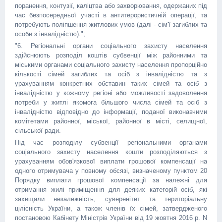
поранення, контузії, каліцтва або захворювання, одержаних під
час безпосередньої участі в антитерористичній операції, та
потребують поліпшення житлових умов (далі - сім'ї загиблих та
особи з інвалідністю).";
"6. Регіональні органи соціального захисту населення
здійснюють розподіл коштів субвенції між районними та
міськими органами соціального захисту населення пропорційно
кількості сімей загиблих та осіб з інвалідністю та з
урахуванням конкретних обставин таких сімей та осіб з
інвалідністю у кожному регіоні або можливості задоволення
потреби у житлі якомога більшого числа сімей та осіб з
інвалідністю відповідно до інформації, поданої виконавчими
комітетами районної, міської, районної в місті, селищної,
сільської ради.
Під час розподілу субвенції регіональними органами
соціального захисту населення кошти розподіляються з
урахуванням обов'язкової виплати грошової компенсації на
одного отримувача у повному обсязі, визначеному пунктом 20
Порядку виплати грошової компенсації за належні для
отримання жилі приміщення для деяких категорій осіб, які
захищали незалежність, суверенітет та територіальну
цілісність України, а також членів їх сімей, затвердженого
постановою Кабінету Міністрів України від 19 жовтня 2016 р. N