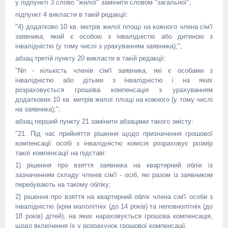
у підпункті 3 слово "жилої" замінити словом "загальної";
підпункт 4 викласти в такій редакції:
"4) додатково 10 кв. метрів жилої площі на кожного члена сім'ї
заявника, який є особою з інвалідністю або дитиною з
інвалідністю (у тому числі з урахуванням заявника);";
абзац третій пункту 20 викласти в такій редакції:
"Nп - кількість членів сім'ї заявника, які є особами з
інвалідністю або дітьми з інвалідністю і на яких
розраховується грошова компенсація з урахуванням
додаткових 10 кв. метрів жилої площі на кожного (у тому числі
на заявника);";
абзац перший пункту 21 замінити абзацами такого змісту:
"21. Під час прийняття рішення щодо призначення грошової
компенсації особі з інвалідністю комісія розраховує розмір
такої компенсації на підставі:
1) рішення про взяття заявника на квартирний облік із
зазначенням складу членів сім'ї - осіб, які разом із заявником
перебувають на такому обліку;
2) рішення про взяття на квартирний облік члена сім'ї особи з
інвалідністю (крім малолітніх (до 14 років) та неповнолітніх (до
18 років) дітей), на яких нараховується грошова компенсація,
щодо включення їх у розрахунок грошової компенсації.