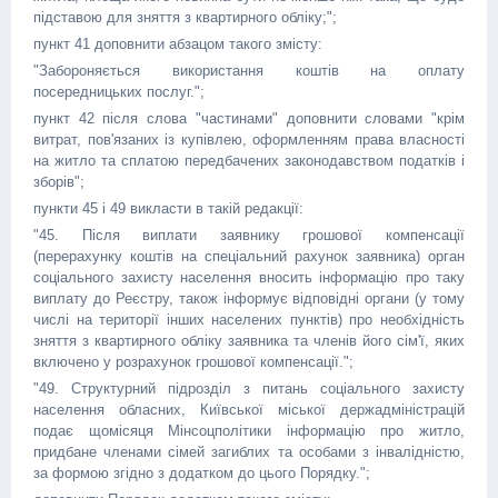
підставою для зняття з квартирного обліку;";
пункт 41 доповнити абзацом такого змісту:
"Забороняється використання коштів на оплату
посередницьких послуг.";
пункт 42 після слова "частинами" доповнити словами "крім
витрат, пов'язаних із купівлею, оформленням права власності
на житло та сплатою передбачених законодавством податків і
зборів";
пункти 45 і 49 викласти в такій редакції:
"45. Після виплати заявнику грошової компенсації
(перерахунку коштів на спеціальний рахунок заявника) орган
соціального захисту населення вносить інформацію про таку
виплату до Реєстру, також інформує відповідні органи (у тому
числі на території інших населених пунктів) про необхідність
зняття з квартирного обліку заявника та членів його сім'ї, яких
включено у розрахунок грошової компенсації.";
"49. Структурний підрозділ з питань соціального захисту
населення обласних, Київської міської держадміністрацій
подає щомісяця Мінсоцполітики інформацію про житло,
придбане членами сімей загиблих та особами з інвалідністю,
за формою згідно з додатком до цього Порядку.";