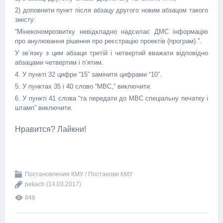
2) доповнити пункт після абзацу другого новим абзацом такого
змісту:
“Мінекономрозвитку невідкладно надсилає ДМС інформацію
про анулювання рішення про реєстрацію проектів (програм).”.
У зв’язку з цим абзаци третій і четвертий вважати відповідно
абзацами четвертим і п’ятим.
4. У пункті 32 цифри “15” замінити цифрами “10”.
5. У пунктах 35 і 40 слово “МВС,” виключити.
6. У пункті 41 слова “та передати до МВС спеціальну печатку і
штамп” виключити.
Нравится? Лайкни!
Постановления КМУ / Постанови КМУ
pekach
(14.03.2017)
846