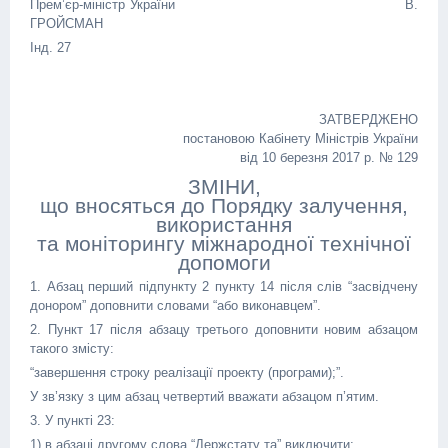
Прем’єр-міністр України В.
ГРОЙСМАН
Інд. 27
ЗАТВЕРДЖЕНО
постановою Кабінету Міністрів України
від 10 березня 2017 р. № 129
ЗМІНИ,
що вносяться до Порядку залучення,
використання
та моніторингу міжнародної технічної
допомоги
1. Абзац перший підпункту 2 пункту 14 після слів “засвідчену
донором” доповнити словами “або виконавцем”.
2. Пункт 17 після абзацу третього доповнити новим абзацом
такого змісту:
“завершення строку реалізації проекту (програми);”.
У зв’язку з цим абзац четвертий вважати абзацом п’ятим.
3. У пункті 23:
1) в абзаці другому слова “Держстату та” виключити;