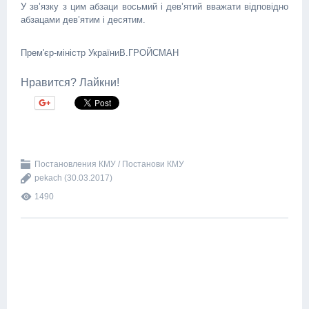
У зв’язку з цим абзаци восьмий і дев’ятий вважати відповідно
абзацами дев’ятим і десятим.
Прем'єр-міністр України
В.ГРОЙСМАН
Нравится? Лайкни!
Постановления КМУ / Постанови КМУ
pekach
(30.03.2017)
1490