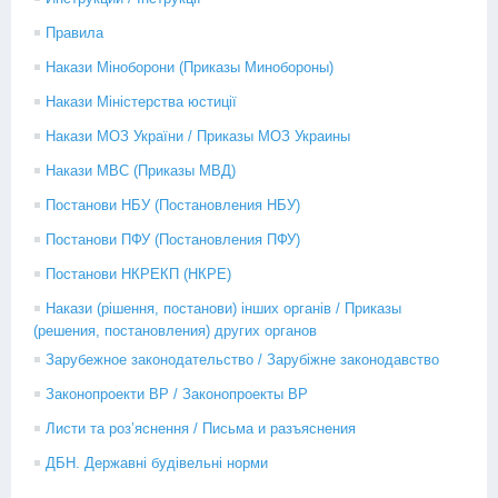
Правила
Накази Міноборони (Приказы Минобороны)
Накази Міністерства юстиції
Накази МОЗ України / Приказы МОЗ Украины
Накази МВС (Приказы МВД)
Постанови НБУ (Постановления НБУ)
Постанови ПФУ (Постановления ПФУ)
Постанови НКРЕКП (НКРЕ)
Накази (рішення, постанови) інших органів / Приказы
(решения, постановления) других органов
Зарубежное законодательство / Зарубіжне законодавство
Законопроекти ВР / Законопроекты ВР
Листи та роз’яснення / Письма и разъяснения
ДБН. Державні будівельні норми