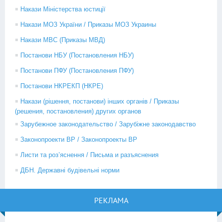
Накази Міністерства юстиції
Накази МОЗ України / Приказы МОЗ Украины
Накази МВС (Приказы МВД)
Постанови НБУ (Постановления НБУ)
Постанови ПФУ (Постановления ПФУ)
Постанови НКРЕКП (НКРЕ)
Накази (рішення, постанови) інших органів / Приказы
(решения, постановления) других органов
Зарубежное законодательство / Зарубіжне законодавство
Законопроекти ВР / Законопроекты ВР
Листи та роз’яснення / Письма и разъяснения
ДБН. Державні будівельні норми
РЕКЛАМА