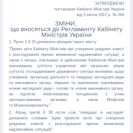
ЗАТВЕРДЖЕНО
постановою Кабінету Міністрів України
від 5 квітня 2017 р. № 264
ЗМІНИ,
що вносяться до Регламенту Кабінету
Міністрів України
1. Пункт 5 § 33 доповнити абзацом такого змісту:
“Проект акта Кабінету Міністрів про утворення урядової комісії
з розслідування причин виникнення надзвичайної ситуації, а
також з питань, пов’язаних із здійсненням Кабінетом Міністрів
повноважень суб’єкта управління або загальних зборів
суб’єкта господарювання державного сектора економіки щодо
утворення, організації діяльності та ліквідації наглядової ради
та виконавчого органу, обрання та припинення повноважень
членів наглядової ради і голови та членів виконавчого органу,
не підлягає обов’язковому погодженню з усіма
заінтересованими органами, а також Мінфіном
та Мінекономрозвитку.”.
2. Абзац третій § 38 після слів “ліквідації їх наслідків”
доповнити словами “(крім проектів актів про утворення
урядових комісій з розслідування причин виникнення
надзвичайних ситуацій)”.