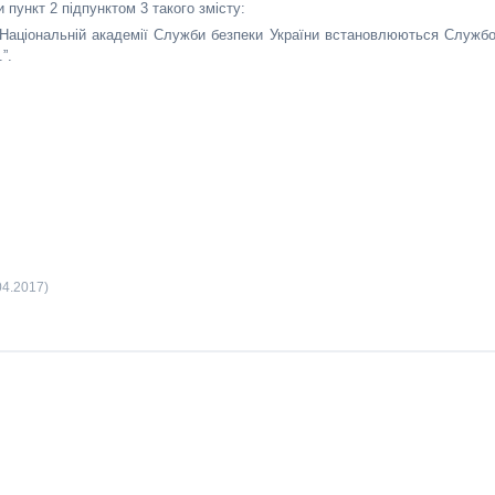
и пункт 2 підпунктом 3 такого змісту:
у Національній академії Служби безпеки України встановлюються Служб
”.
04.2017)