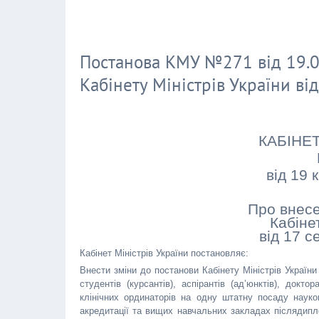
Постанова КМУ №271 від 19.04
Кабінету Міністрів України ві
КАБІНЕТ
від 19 
Про внесе
Кабіне
від 17 с
Кабінет Міністрів України постановляє:
Внести зміни до постанови Кабінету Міністрів Україн
студентів (курсантів), аспірантів (ад’юнктів), докто
клінічних ординаторів на одну штатну посаду науков
акредитації та вищих навчальних закладах післядипло