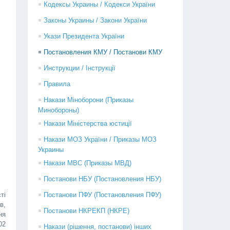
Кодексы Украины / Кодекси України
Законы Украины / Закони України
Укази Президента України
Постановления КМУ / Постанови КМУ
Инструкции / Інструкції
Правила
Накази Міноборони (Приказы
Минобороны)
Накази Міністерства юстиції
Накази МОЗ України / Приказы МОЗ
Украины
Накази МВС (Приказы МВД)
Постанови НБУ (Постановления НБУ)
ті
Постанови ПФУ (Постановления ПФУ)
в,
Постанови НКРЕКП (НКРЕ)
ня
02
Накази (рішення, постанови) інших