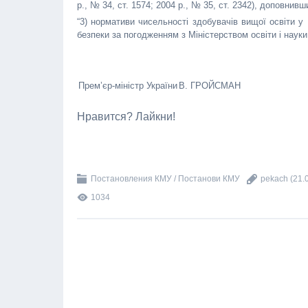
р., № 34, ст. 1574; 2004 р., № 35, ст. 2342), доповнивш
“3) нормативи чисельності здобувачів вищої освіти 
безпеки за погодженням з Міністерством освіти і науки.
Прем’єр-міністр України
В. ГРОЙСМАН
Нравится? Лайкни!
Постановления КМУ / Постанови КМУ
pekach
(21.
1034