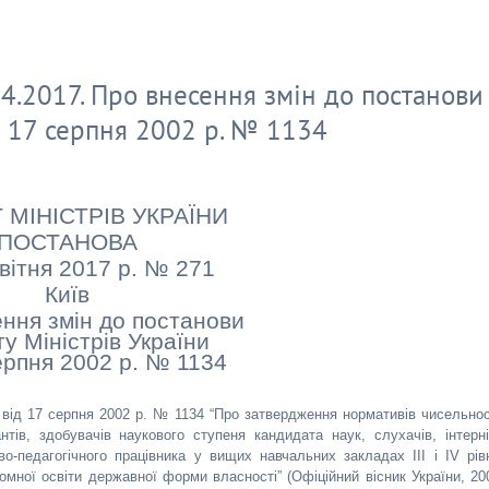
.2017. Про внесення змін до постанови
д 17 серпня 2002 р. № 1134
 МІНІСТРІВ УКРАЇНИ
ПОСТАНОВА
квітня 2017 р. № 271
Київ
ння змін до постанови
ту Міністрів України
ерпня 2002 р. № 1134
и від 17 серпня 2002 р. № 1134 “Про затвердження нормативів чисельнос
рантів, здобувачів наукового ступеня кандидата наук, слухачів, інтерні
о-педагогічного працівника у вищих навчальних закладах III і IV рів
мної освіти державної форми власності” (Офіційний вісник України, 20