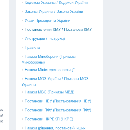
Кодексы Украины / Кодекси України
Законы Украины / Закони України
Укази Президента України
Постановления КМУ / Постанови КМУ
Инструкции / Інструкції
Правила
Накази Міноборони (Приказы
Минобороны)
Накази Міністерства юстиції
Накази МОЗ України / Приказы МОЗ
Украины
Накази МВС (Приказы МВД)
Постанови НБУ (Постановления НБУ)
ку
Постанови ПФУ (Постановления ПФУ)
іб
Постанови НКРЕКП (НКРЕ)
ою
Накази (рішення, постанови) інших