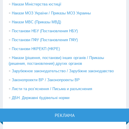
Накази Міністерства юстиції
Накази МОЗ України / Приказы МОЗ Украины
Накази МВС (Приказы МВД)
Постанови НБУ (Постановления НБУ)
Постанови ПФУ (Постановления ПФУ)
Постанови НКРЕКП (НКРЕ)
Накази (рішення, постанови) інших органів / Приказы
(решения, постановления) других органов
Зарубежное законодательство / Зарубіжне законодавство
Законопроекти ВР / Законопроекты ВР
Листи та роз’яснення / Письма и разъяснения
ДБН. Державні будівельні норми
РЕКЛАМА