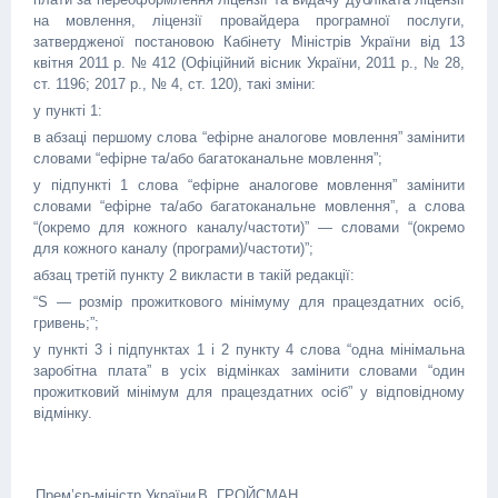
на мовлення, ліцензії провайдера програмної послуги,
затвердженої постановою Кабінету Міністрів України від 13
квітня 2011 р. № 412 (Офіційний вісник України, 2011 р., № 28,
ст. 1196; 2017 р., № 4, ст. 120), такі зміни:
у пункті 1:
в абзаці першому слова “ефірне аналогове мовлення” замінити
словами “ефірне та/або багатоканальне мовлення”;
у підпункті 1 слова “ефірне аналогове мовлення” замінити
словами “ефірне та/або багатоканальне мовлення”, а слова
“(окремо для кожного каналу/частоти)” — словами “(окремо
для кожного каналу (програми)/частоти)”;
абзац третій пункту 2 викласти в такій редакції:
“S — розмір прожиткового мінімуму для працездатних осіб,
гривень;”;
у пункті 3 і підпунктах 1 і 2 пункту 4 слова “одна мінімальна
заробітна плата” в усіх відмінках замінити словами “один
прожитковий мінімум для працездатних осіб” у відповідному
відмінку.
Прем’єр-міністр України
В. ГРОЙСМАН