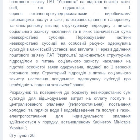
поштового зв’язку ПАТ “Укрпошта” на підставі списків таких
осіб, які подаються до 1
червня поточногорокупідприємствами — виробниками/
виконавцями послуг з газо-, електропостачання в паперовому
та електронному вигляді структурному підрозділу з питань
соціального захисту населення та в яких зазначається сума
невикористаної субсидії. Перерахування частини
невикористаної субсидії на особовий рахунок одержувача
субсидії в банківській установі або виплата її через відділення
поштового зв’язку ПАТ “Укрпошта” здійснюється структурним
підрозділом з питань соціального захисту населення на
підставі особистої заяви одержувача, поданої до 1 вересня
поточного року. Структурний підрозділ з питань соціального
захисту населення повідомляє одержувачу субсидії про
необхідність подання зазначеної заяви.
Розрахунок та повернення до бюджету невикористаних сум
субсидії для відшкодування витрат на оплату послуги з
централізованого опалення (теплопостачання), постачання
холодної та гарячої води і водовідведення та послуг з газо-,
електропостачання для індивідуального опалення
здійснюються у порядку, встановленому Кабінетом Міністрів
України.”;
8) у пункті 20: