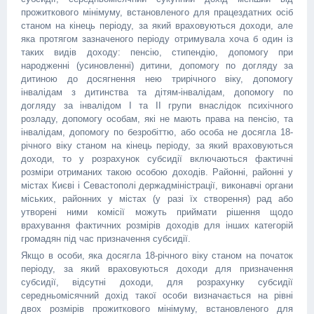
прожиткового мінімуму, встановленого для працездатних осіб
станом на кінець періоду, за який враховуються доходи, але
яка протягом зазначеного періоду отримувала хоча б один із
таких видів доходу: пенсію, стипендію, допомогу при
народженні (усиновленні) дитини, допомогу по догляду за
дитиною до досягнення нею трирічного віку, допомогу
інвалідам з дитинства та дітям-інвалідам, допомогу по
догляду за інвалідом I та II групи внаслідок психічного
розладу, допомогу особам, які не мають права на пенсію, та
інвалідам, допомогу по безробіттю, або особа не досягла 18-
річного віку станом на кінець періоду, за який враховуються
доходи, то у розрахунок субсидії включаються фактичні
розміри отриманих такою особою доходів. Районні, районні у
містах Києві і Севастополі держадміністрації, виконавчі органи
міських, районних у містах (у разі їх створення) рад або
утворені ними комісії можуть приймати рішення щодо
врахування фактичних розмірів доходів для інших категорій
громадян під час призначення субсидії.
Якщо в особи, яка досягла 18-річного віку станом на початок
періоду, за який враховуються доходи для призначення
субсидії, відсутні доходи, для розрахунку субсидії
середньомісячний дохід такої особи визначається на рівні
двох розмірів прожиткового мінімуму, встановленого для