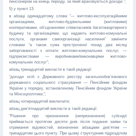
пенсіонером на кінець періоду, за який враховуються доходи.”;
5) у пункті 13:
в абзаці одинадцятому слова “— житлово-експлуатаційними
організаціями, житлово-будівельними (житловими)
кооперативами, об’єднаннями співвласників багатоквартирного
будинку та організаціями, що надають житлово-комунальні
послуги, органами самоорганізації населення” замінити
словами “а також сума простроченої понад два місяці
заборгованості з оплати житлово-комунальних послуг, —
підприємствами — виробниками/виконавцями житлово-
комунальних послуг”;
абзац тринадцятий викласти в такій редакції:
“доходи осіб з Державного реєстру загальнообов’язкового
державного соціального страхування — Пенсійним фондом
України у порядку, встановленому Пенсійним фондом України
та Мінсоцполітики;”;
абзац чотирнадцятий виключити;
абзац дев’ятнадцятий викласти в такій редакції:
“Рішення про призначення (непризначення) субсидії
приймається протягом десяти днів після подання заяви та
отримання відомостей, визначених абзацами дев’ятим —
тринадцятим цього пункту. При цьому структурним підрозділом