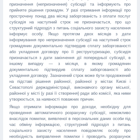
призначення (непризначення) субсидії та інформують про
прийняте рішення громадян. У разі отримання інформації про
прострочену понад два місяці заборгованість з оплати послуг
субсидія на наступний строк не призначається, про що
структурний підрозділ з питань соціального захисту населення
інформує особу. Якщо протягом двох місяців з дати
інформування про непризначення субсидії на наступний строк
громадянин документально підтвердив сплату заборгованості
або укладення договору про її реструктуризацію, субсидія
призначається з дати закінчення дії попередньої субсидії, в
іншому випадку — з місяця, в якому громадянин
документально підтвердив сплату заборгованості або
укладення договору. Зазначений строк може бути продовжений
на підставі рішення районної, районної у містах Києві і
Севастополі держадміністрації, виконавчого органу міської,
районної у місті (у разі її створення) ради або комісії, яка ними
утворюється, за наявності поважних причин.
Якщо отримати інформацію про доходи, необхідну для
проведення автоматичного розрахунку субсидії, неможливо
внаслідок помилки, виявленої в персональних даних особи під
час обміну інформацією, структурний підрозділ з питань
соціального захисту населення повідомляє особу про
необхідність виправлення помилки і проводить розрахунок