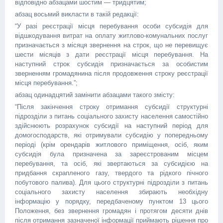
відповідно абзацами шостим — тридцятим;
абзац восьмий викласти в такій редакції:
“У разі реєстрації місця перебування особи субсидія для
відшкодування витрат на оплату житлово-комунальних послуг
призначається з місяця звернення на строк, що не перевищує
шести місяців з дати реєстрації місця перебування. На
наступний строк субсидія призначається за особистим
зверненням громадянина після продовження строку реєстрації
місця перебування.”;
абзац одинадцятий замінити абзацами такого змісту:
“Після закінчення строку отримання субсидії структурні
підрозділи з питань соціального захисту населення самостійно
здійснюють розрахунок субсидії на наступний період для
домогосподарств, які отримували субсидію у попередньому
періоді (крім орендарів житлового приміщення, осіб, яким
субсидія була призначена за зареєстрованим місцем
перебування, та осіб, які звертаються за субсидією на
придбання скрапленого газу, твердого та рідкого пічного
побутового палива). Для цього структурні підрозділи з питань
соціального захисту населення збирають необхідну
інформацію у порядку, передбаченому пунктом 13 цього
Положення, без звернення громадян і протягом десяти днів
після отримання зазначеної інформації приймають рішення про