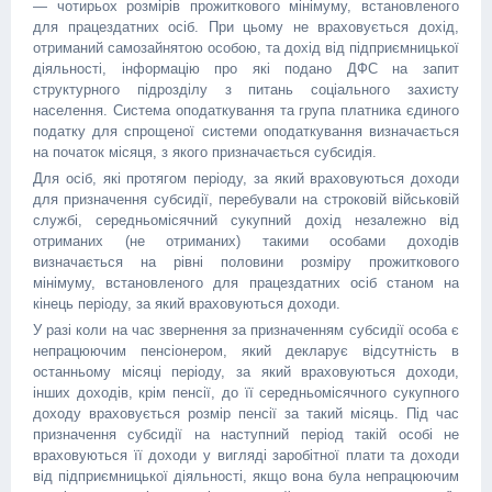
— чотирьох розмірів прожиткового мінімуму, встановленого
для працездатних осіб. При цьому не враховується дохід,
отриманий самозайнятою особою, та дохід від підприємницької
діяльності, інформацію про які подано ДФС на запит
структурного підрозділу з питань соціального захисту
населення. Система оподаткування та група платника єдиного
податку для спрощеної системи оподаткування визначається
на початок місяця, з якого призначається субсидія.
Для осіб, які протягом періоду, за який враховуються доходи
для призначення субсидії, перебували на строковій військовій
службі, середньомісячний сукупний дохід незалежно від
отриманих (не отриманих) такими особами доходів
визначається на рівні половини розміру прожиткового
мінімуму, встановленого для працездатних осіб станом на
кінець періоду, за який враховуються доходи.
У разі коли на час звернення за призначенням субсидії особа є
непрацюючим пенсіонером, який декларує відсутність в
останньому місяці періоду, за який враховуються доходи,
інших доходів, крім пенсії, до її середньомісячного сукупного
доходу враховується розмір пенсії за такий місяць. Під час
призначення субсидії на наступний період такій особі не
враховуються її доходи у вигляді заробітної плати та доходи
від підприємницької діяльності, якщо вона була непрацюючим