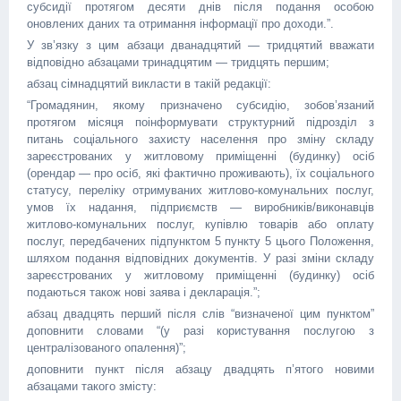
субсидії протягом десяти днів після подання особою
оновлених даних та отримання інформації про доходи.”.
У зв’язку з цим абзаци дванадцятий — тридцятий вважати
відповідно абзацами тринадцятим — тридцять першим;
абзац сімнадцятий викласти в такій редакції:
“Громадянин, якому призначено субсидію, зобов’язаний
протягом місяця поінформувати структурний підрозділ з
питань соціального захисту населення про зміну складу
зареєстрованих у житловому приміщенні (будинку) осіб
(орендар — про осіб, які фактично проживають), їх соціального
статусу, переліку отримуваних житлово-комунальних послуг,
умов їх надання, підприємств — виробників/виконавців
житлово-комунальних послуг, купівлю товарів або оплату
послуг, передбачених підпунктом 5 пункту 5 цього Положення,
шляхом подання відповідних документів. У разі зміни складу
зареєстрованих у житловому приміщенні (будинку) осіб
подаються також нові заява і декларація.”;
абзац двадцять перший після слів “визначеної цим пунктом”
доповнити словами “(у разі користування послугою з
централізованого опалення)”;
доповнити пункт після абзацу двадцять п’ятого новими
абзацами такого змісту: