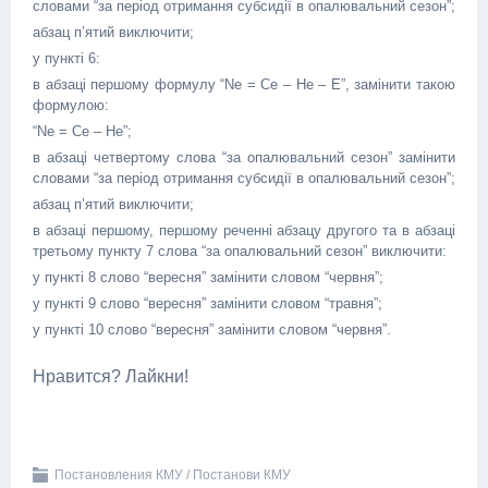
словами “за період отримання субсидії в опалювальний сезон”;
абзац п’ятий виключити;
у пункті 6:
в абзаці першому формулу “Nе = Cе – Hе – Е”, замінити такою
формулою:
“Nе = Cе – Hе”;
в абзаці четвертому слова “за опалювальний сезон” замінити
словами “за період отримання субсидії в опалювальний сезон”;
абзац п’ятий виключити;
в абзаці першому, першому реченні абзацу другого та в абзаці
третьому пункту 7 слова “за опалювальний сезон” виключити:
у пункті 8 слово “вересня” замінити словом “червня”;
у пункті 9 слово “вересня” замінити словом “травня”;
у пункті 10 слово “вересня” замінити словом “червня”.
Нравится? Лайкни!
Постановления КМУ / Постанови КМУ