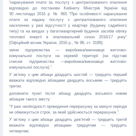
“нарахування плати за послугу з централізованого опалення
відповідно до постанови Кабінету Міністрів України від
30 листопада 2016 р. № 865 “Про особливості нарахування
плати за надану послугу з централізованого опалення
населенню у разі відсутності у квартирі (будинку садибного
типу) та на вводах у багатоквартирний будинок засобів обліку
теплової енергії в опалювальний сезон 2016/17 року”
(Офіційний вісник України, 2016 р., № 98, ст. 3189);
зміни підприємства — виробника/виконавця житлово-
комунальної послуги на окремій території (на підставі
списків підприємства —виробника/виконавця житлово-
комунальної послуги).”.
У зв’язку з цим абзаци двадцять шостий — тридцять перший
вважати відповідно абзацами двадцять восьмим — тридцять
третім;
доповнити пункт після абзацу двадцять восьмого новим
абзацом такого змісту:
“У разі необхідності проведення перерахунку за минулі періоди
не обмежується строк, за який здійснюється перерахунок.”.
У зв’язку з цим абзаци двадцять дев’ятий — тридцять третій
вважати відповідно абзацами тридцятим — тридцять
четвертим;