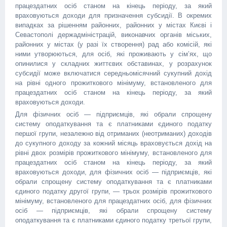
працездатних осіб станом на кінець періоду, за який
враховуються доходи для призначення субсидії. В окремих
випадках за рішенням районних, районних у містах Києві і
Севастополі держадміністрацій, виконавчих органів міських,
районних у містах (у разі їх створення) рад або комісій, які
ними утворюються, для осіб, які проживають у сім’ях, що
опинилися у складних життєвих обставинах, у розрахунок
субсидії може включатися середньомісячний сукупний дохід
на рівні одного прожиткового мінімуму, встановленого для
працездатних осіб станом на кінець періоду, за який
враховуються доходи.
Для фізичних осіб — підприємців, які обрали спрощену
систему оподаткування та є платниками єдиного податку
першої групи, незалежно від отриманих (неотриманих) доходів
до сукупного доходу за кожний місяць враховується дохід на
рівні двох розмірів прожиткового мінімуму, встановленого для
працездатних осіб станом на кінець періоду, за який
враховуються доходи, для фізичних осіб — підприємців, які
обрали спрощену систему оподаткування та є платниками
єдиного податку другої групи, — трьох розмірів прожиткового
мінімуму, встановленого для працездатних осіб, для фізичних
осіб — підприємців, які обрали спрощену систему
оподаткування та є платниками єдиного податку третьої групи,