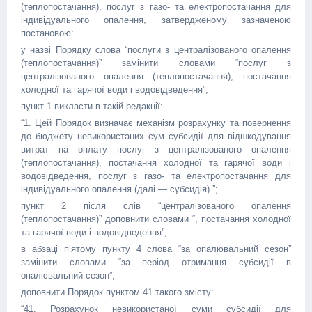
(теплопостачання), послуг з газо- та електропостачання для
індивідуального опалення, затвердженому зазначеною
постановою:
у назві Порядку слова “послуги з централізованого опалення
(теплопостачання)” замінити словами “послуг з
централізованого опалення (теплопостачання), постачання
холодної та гарячої води і водовідведення”;
пункт 1 викласти в такій редакції:
“1. Цей Порядок визначає механізм розрахунку та повернення
до бюджету невикористаних сум субсидії для відшкодування
витрат на оплату послуг з централізованого опалення
(теплопостачання), постачання холодної та гарячої води і
водовідведення, послуг з газо- та електропостачання для
індивідуального опалення (далі — субсидія).”;
пункт 2 після слів “централізованого опалення
(теплопостачання)” доповнити словами “, постачання холодної
та гарячої води і водовідведення”;
в абзаці п’ятому пункту 4 слова “за опалювальний сезон”
замінити словами “за період отримання субсидії в
опалювальний сезон”;
доповнити Порядок пунктом 41 такого змісту:
“41. Розрахунок невикористаної суми субсидії для