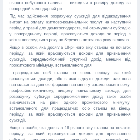
пічного побутового палива — виходячи з розміру доходу за
попередній календарний рік.
Під час здійснення розрахунку субсидії для відшкодування
витрат на оплату житлово-комунальних послуг на наступний
період у травні для домогосподарств, які отримували субсидію
у попередньому періоді, враховуються доходи за період з
квітня попереднього року по березень поточного року включно.
Якщо в особи, яка досягла 18-річного віку станом на початок
періоду, за який враховуються доходи для призначення
субсидії, середньомісячний сукупний дохід менший від
прожиткового мінімуму, встановленого для
працездатних осіб станом на кінець періоду, за який
враховуються доходи, або в якої відсутні доходи, але вона
навчалася за денною формою навчання у загальноосвітньому,
професійно-технічному, вищому навчальному закладі, для
розрахунку субсидії середньомісячний дохід такої особи
визначається на рівні одного прожиткового мінімуму,
встановленого для працездатних осіб станом на кінець
періоду, за який враховуються доходи для призначення
субсидії.
Якщо в особи, яка досягла 18-річного віку станом на початок
періоду, за який враховуються доходи для призначення
субсидії, середньомісячний сукупний дохід менший від