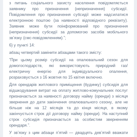
з питань соціального захисту населення повідомляється
заявнику про призначення (непризначення) субсидії.
Повідомлення про призначення субсидії може надсилатися
електронною поштою (за наявності відповідного реквізиту).
Заявник може бути поінформований про призначення
(непризначення) субсидії за допомогою засобів мобільного
зв’язку (смс-повідомленням).”;
6) у пункті 14:
абзац четвертий замінити абзацами такого змісту:
“При цьому розмір субсидії на опалювальний сезон для
домогосподарств, які використовують природний газ/
електричну енергію для індивідуального опалення,
розраховується з 16 жовтня по 15 квітня включно.
Для орендарів житлового приміщення (будинку) субсидія для
відшкодування витрат на оплату житлово-комунальних послуг
призначається за наявності договору найму (оренди) з місяця
звернення до дати закінчення опалювального сезону, але не
більше ніж на 12 місяців та до кінця місяця, в якому
закінчується строк дії договору найму (оренди). На наступний
строк субсидія призначається за особистим зверненням
орендаря.”.
У зв’язку з цим абзаци п’ятий — двадцять дев’ятий вважати