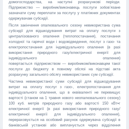
домогосподарства, на наступні розрахункові періоди.
Підприємство — виробник/виконавець послуги зобов’язане
зазначати суму переплати за послугу у платіжних документах
одержувачам субсидії.
Після закінчення опалювального сезону невикористана сума
субсидії для відшкодування витрат на оплату послуги з
централізованого опалення (теплопостачання), постачання
холодної та гарячої води і водовідведення, послуг з газо- та
електропостачання для індивідуального опалення (в разі
використання природного газу/електричної енергії для
індивідуального опалення)
повертається підприємством — виробником/виконавцем такої
послуги до бюджету в повному обсязі на підставі акта
розрахунку загального обсягу невикористаних сум субсидії.
Частина невикористаної суми субсидії для відшкодування
витрат на оплату послуг з газо-, електропостачання для
індивідуального опалення, що в еквіваленті не перевищує
вартості (станом на 1 травня нового неопалювального сезону)
100 куб. метрів природного газу або вартості 150 кВт•г
електричної енергії (в разі використання природного газу/
електричної енергії для індивідуального опалення),
перераховується на особовий рахунок одержувача субсидії в
банківській установі або виплачується через відділення