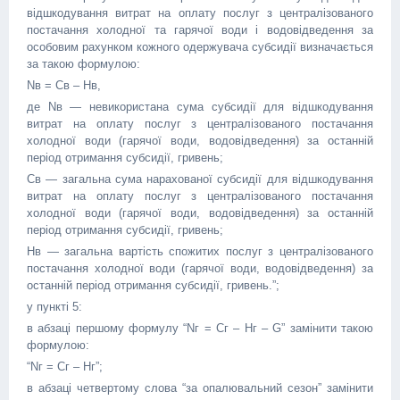
відшкодування витрат на оплату послуг з централізованого
постачання холодної та гарячої води і водовідведення за
особовим рахунком кожного одержувача субсидії визначається
за такою формулою:
Nв = Cв – Hв,
де Nв — невикористана сума субсидії для відшкодування
витрат на оплату послуг з централізованого постачання
холодної води (гарячої води, водовідведення) за останній
період отримання субсидії, гривень;
Cв — загальна сума нарахованої субсидії для відшкодування
витрат на оплату послуг з централізованого постачання
холодної води (гарячої води, водовідведення) за останній
період отримання субсидії, гривень;
Hв — загальна вартість спожитих послуг з централізованого
постачання холодної води (гарячої води, водовідведення) за
останній період отримання субсидії, гривень.”;
у пункті 5:
в абзаці першому формулу “Nг = Cг – Hг – G” замінити такою
формулою:
“Nг = Cг – Hг”;
в абзаці четвертому слова “за опалювальний сезон” замінити