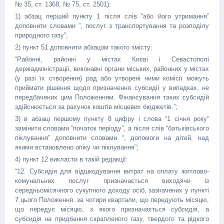
№ 35, ст. 1368, № 75, ст. 2501):
1) абзац перший пункту 1 після слів “або його утримання”
доповнити словами ”, послуг з транспортування та розподілу
природного газу”;
2) пункт 51 доповнити абзацом такого змісту:
“Районні, районні у містах Києві і Севастополі
держадміністрації, виконавчі органи міських, районних у містах
(у разі їх створення) рад або утворені ними комісії можуть
приймати рішення щодо призначення субсидії у випадках, не
передбачених цим Положенням. Фінансування таких субсидій
здійснюється за рахунок коштів місцевих бюджетів.”;
3) в абзаці першому пункту 8 цифру і слова “1 січня року”
замінити словами “початок періоду”, а після слів “батьківського
піклування” доповнити словами “, допомоги на дітей, над
якими встановлено опіку чи піклування”;
4) пункт 12 викласти в такій редакції:
“12. Субсидія для відшкодування витрат на оплату житлово-
комунальних послуг призначається виходячи із
середньомісячного сукупного доходу осіб, зазначених у пункті
7 цього Положення, за чотири квартали, що передують місяцю,
що передує місяцю, з якого призначається субсидія, а
субсидія на придбання скрапленого газу, твердого та рідкого