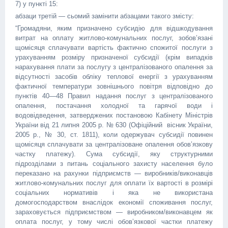
7) у пункті 15:
абзаци третій — сьомий замінити абзацами такого змісту:
“Громадяни, яким призначено субсидію для відшкодування
витрат на оплату житлово-комунальних послуг, зобов’язані
щомісяця сплачувати вартість фактично спожитої послуги з
урахуванням розміру призначеної субсидії (крім випадків
нарахування плати за послугу з централізованого опалення за
відсутності засобів обліку теплової енергії з урахуванням
фактичної температури зовнішнього повітря відповідно до
пунктів 40—48 Правил надання послуг з централізованого
опалення, постачання холодної та гарячої води і
водовідведення, затверджених постановою Кабінету Міністрів
України від 21 липня 2005 р. № 630 (Офіційний вісник України,
2005 р., № 30, ст. 1811), коли одержувач субсидії повинен
щомісяця сплачувати за централізоване опалення обов’язкову
частку платежу). Сума субсидії, яку структурними
підрозділами з питань соціального захисту населення було
переказано на рахунки підприємств — виробників/виконавців
житлово-комунальних послуг для оплати їх вартості в розмірі
соціальних нормативів і яка не використана
домогосподарством внаслідок економії споживання послуг,
зараховується підприємством — виробником/виконавцем як
оплата послуг, у тому числі обов’язкової частки платежу