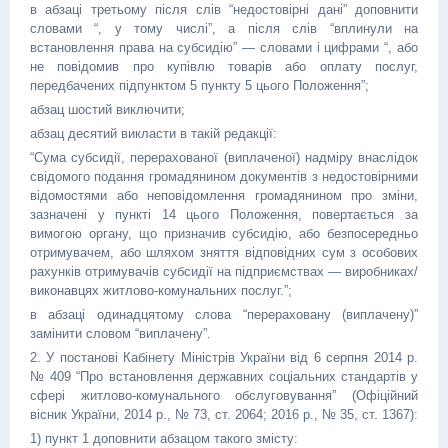
в абзаці третьому після слів “недостовірні дані” доповнити
словами “, у тому числі”, а після слів “вплинули на
встановлення права на субсидію” — словами і цифрами “, або
не повідомив про купівлю товарів або оплату послуг,
передбачених підпунктом 5 пункту 5 цього Положення”;
абзац шостий виключити;
абзац десятий викласти в такій редакції:
“Сума субсидії, перерахованої (виплаченої) надміру внаслідок
свідомого подання громадянином документів з недостовірними
відомостями або неповідомлення громадянином про зміни,
зазначені у пункті 14 цього Положення, повертається за
вимогою органу, що призначив субсидію, або безпосередньо
отримувачем, або шляхом зняття відповідних сум з особових
рахунків отримувачів субсидії на підприємствах — виробниках/
виконавцях житлово-комунальних послуг.”;
в абзаці одинадцятому слова “перераховану (виплачену)”
замінити словом “виплачену”.
2. У постанові Кабінету Міністрів України від 6 серпня 2014 р.
№ 409 “Про встановлення державних соціальних стандартів у
сфері житлово-комунального обслуговування” (Офіційний
вісник України, 2014 р., № 73, ст. 2064; 2016 р., № 35, ст. 1367):
1) пункт 1 доповнити абзацом такого змісту: