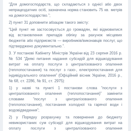
“Для домогосподарств, що складаються з однієї або двох
непрацездатних осіб, зазначена норма становить 75 кв. метрів
на домогосподарство.”;
2) пункт 31 доповнити абзацом такого змісту:
“Цей пункт не застосовується до громадян, які відмовилися
від встановлення приладів обліку за рахунок місцевих
бюджетів або підприємств — виробників/виконавців послуг, що
підтверджено документально.”.
3. У постанові Кабінету Міністрів України від 23 серпня 2016 р.
№ 534 “Деякі питання надання субсидій для відшкодування
витрат на оплату послуги з централізованого опалення
(теплопостачання) та послуг з газо-, електропостачання для
індивідуального опалення” (Офіційний вісник України, 2016 р.,
№ 68, ст. 2286, № 91, ст. 2975):
1) у назві та пункті 1 постанови слова “послуги з
централізованого опалення (теплопостачання)” замінити
словами “послуг з централізованого опалення
(теплопостачання), постачання холодної та гарячої води і
водовідведення”;
2) у Порядку розрахунку та повернення до бюджету
невикористаних сум субсидії для відшкодування витрат на
оплату послуги з централізованого опалення