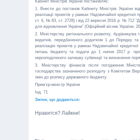
Кабінет Міністрів України постановляє:
1. Внести до постанов Кабінету Міністрів України в
реалізації проектів у рамках Надзвичайної кредитної п
ст. 6, № 83, ст. 2728) і від 22 вересня 2016 р. № 712 
для відновлення України” (Офіційний вісник України, 20
2. Міністерству регіонального розвитку, будівництва
видатків, передбаченого додатком 1 до Порядку т
реалізацію проектів у рамках Надзвичайної кредитної
питань бюджету та подати до 1 липня 2017 р. проп
нерозподіленого залишку субвенції та визначення поря
3. Міністерству фінансів після погодження Мініст
господарства зазначеного розподілу з Комітетом Вер
змін до розпису державного бюджету.
Прем’єр-міністр України 
Інд. 71
Зміни, що додаються:
Нравится? Лайкни!