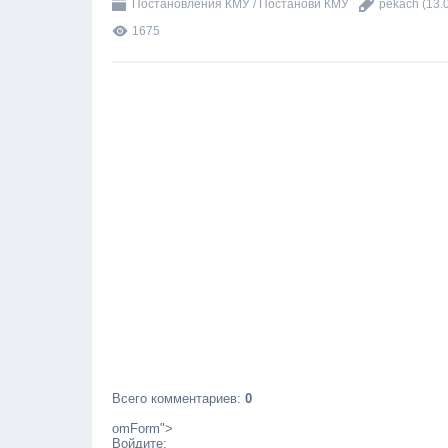
Постановления КМУ / Постанови КМУ
pekach
(13.
1675
Всего комментариев
:
0
omForm">
Войдите: