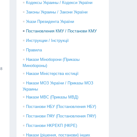
Кодексы Украины / Кодекси України
Законы Украины / Закони України
Укази Президента України
Постановления КМУ / Постанови КМУ
Инструкции / Інструкції
Правила
Накази Міноборони (Приказы
Минобороны)
68
Накази Міністерства юстиції
Накази МОЗ України / Приказы МОЗ
Украины
Накази МВС (Приказы МВД)
Постанови НБУ (Постановления НБУ)
Постанови ПФУ (Постановления ПФУ)
Постанови НКРЕКП (НКРЕ)
Накази (рішення, постанови) інших