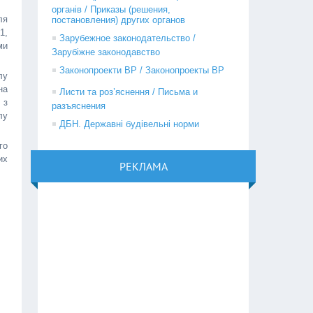
органів / Приказы (решения,
ля
постановления) других органов
1,
Зарубежное законодательство /
ми
Зарубіжне законодавство
Законопроекти ВР / Законопроекты ВР
лу
на
Листи та роз’яснення / Письма и
 з
разъяснения
лу
ДБН. Державні будівельні норми
го
их
РЕКЛАМА