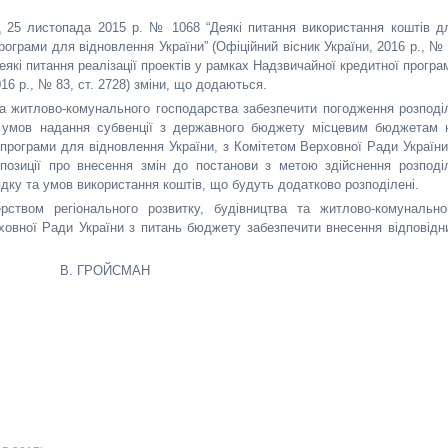
ід 25 листопада 2015 р. № 1068 “Деякі питання використання коштів д
рограми для відновлення України” (Офіційний вісник України, 2016 р., № 
“Деякі питання реалізації проектів у рамках Надзвичайної кредитної програ
16 р., № 83, ст. 2728) зміни, що додаються.
 та житлово-комунального господарства забезпечити погодження розподі
а умов надання субвенції з державного бюджету місцевим бюджетам 
 програми для відновлення України, з Комітетом Верховної Ради України
озиції про внесення змін до постанови з метою здійснення розподі
дку та умов використання коштів, що будуть додатково розподілені.
ерством регіонального розвитку, будівництва та житлово-комунально
ховної Ради України з питань бюджету забезпечити внесення відповідн
В. ГРОЙСМАН