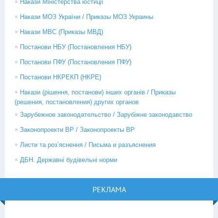
Накази Міністерства юстиції
Накази МОЗ України / Приказы МОЗ Украины
Накази МВС (Приказы МВД)
Постанови НБУ (Постановления НБУ)
Постанови ПФУ (Постановления ПФУ)
Постанови НКРЕКП (НКРЕ)
Накази (рішення, постанови) інших органів / Приказы
(решения, постановления) других органов
Зарубежное законодательство / Зарубіжне законодавство
Законопроекти ВР / Законопроекты ВР
Листи та роз’яснення / Письма и разъяснения
ДБН. Державні будівельні норми
РЕКЛАМА