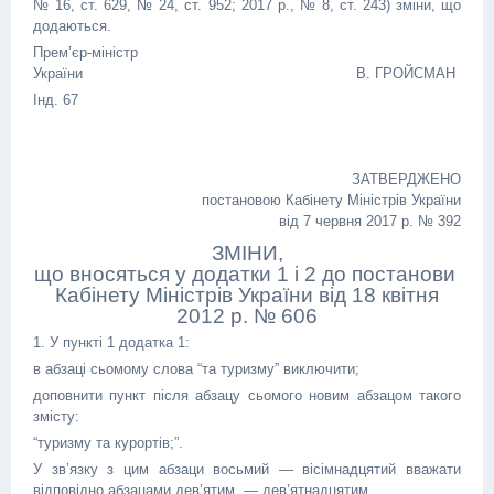
№ 16, ст. 629, № 24, ст. 952; 2017 р., № 8, ст. 243) зміни, що
додаються.
Прем’єр-міністр
України В. ГРОЙСМАН
Інд. 67
ЗАТВЕРДЖЕНО
постановою Кабінету Міністрів України
від 7 червня 2017 р. № 392
ЗМІНИ,
що вносяться у додатки 1 і 2 до постанови
Кабінету Міністрів України від 18 квітня
2012 р. № 606
1. У пункті 1 додатка 1:
в абзаці сьомому слова “та туризму” виключити;
доповнити пункт після абзацу сьомого новим абзацом такого
змісту:
“туризму та курортів;”.
У зв’язку з цим абзаци восьмий — вісімнадцятий вважати
відповідно абзацами дев’ятим — дев’ятнадцятим.