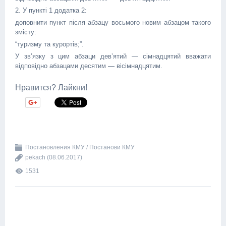
2. У пункті 1 додатка 2:
доповнити пункт після абзацу восьмого новим абзацом такого
змісту:
“туризму та курортів;”.
У зв’язку з цим абзаци дев’ятий — сімнадцятий вважати
відповідно абзацами десятим — вісімнадцятим.
Нравится? Лайкни!
Постановления КМУ / Постанови КМУ
pekach
(08.06.2017)
1531