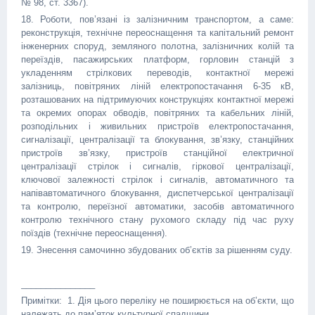
№ 98, ст. 3367).
18. Роботи, пов’язані із залізничним транспортом, а саме:
реконструкція, технічне переоснащення та капітальний ремонт
інженерних споруд, земляного полотна, залізничних колій та
переїздів, пасажирських платформ, горловин станцій з
укладенням стрілкових переводів, контактної мережі
залізниць, повітряних ліній електропостачання 6-35 кВ,
розташованих на підтримуючих конструкціях контактної мережі
та окремих опорах обводів, повітряних та кабельних ліній,
розподільних і живильних пристроїв електропостачання,
сигналізації, централізації та блокування, зв’язку, станційних
пристроїв зв’язку, пристроїв станційної електричної
централізації стрілок і сигналів, гіркової централізації,
ключової залежності стрілок і сигналів, автоматичного та
напівавтоматичного блокування, диспетчерської централізації
та контролю, переїзної автоматики, засобів автоматичного
контролю технічного стану рухомого складу під час руху
поїздів (технічне переоснащення).
19. Знесення самочинно збудованих об’єктів за рішенням суду.
_______________
Примітки: 1. Дія цього переліку не поширюється на об’єкти, що
належать до пам’яток культурної спадщини.