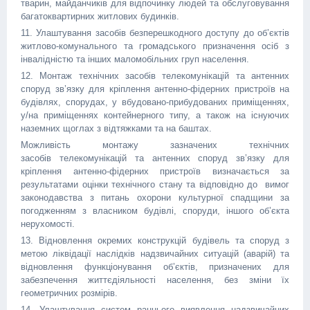
тварин, майданчиків для відпочинку людей та обслуговування
багатоквартирних житлових будинків.
11. Улаштування засобів безперешкодного доступу до об’єктів
житлово-комунального та громадського призначення осіб з
інвалідністю та інших маломобільних груп населення.
12. Монтаж технічних засобів телекомунікацій та антенних
споруд зв’язку для кріплення антенно-фідерних пристроїв на
будівлях, спорудах, у вбудовано-прибудованих приміщеннях,
у/на приміщеннях контейнерного типу, а також на існуючих
наземних щоглах з відтяжками та на баштах.
Можливість монтажу зазначених технічних
засобів телекомунікацій та антенних споруд зв’язку для
кріплення антенно-фідерних пристроїв визначається за
результатами оцінки технічного стану та відповідно до вимог
законодавства з питань охорони культурної спадщини за
погодженням з власником будівлі, споруди, іншого об’єкта
нерухомості.
13. Відновлення окремих конструкцій будівель та споруд з
метою ліквідації наслідків надзвичайних ситуацій (аварій) та
відновлення функціонування об’єктів, призначених для
забезпечення життєдіяльності населення, без зміни їх
геометричних розмірів.
14. Улаштування систем раннього виявлення надзвичайних