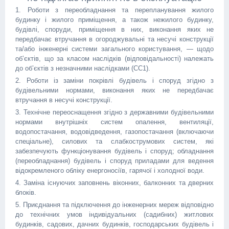
1. Роботи з переобладнання та перепланування жилого
будинку і жилого приміщення, а також нежилого будинку,
будівлі, споруди, приміщення в них, виконання яких не
передбачає втручання в огороджувальні та несучі конструкції
та/або інженерні системи загального користування, — щодо
об’єктів, що за класом наслідків (відповідальності) належать
до об’єктів з незначними наслідками (СС1).
2. Роботи із заміни покрівлі будівель і споруд згідно з
будівельними нормами, виконання яких не передбачає
втручання в несучі конструкції.
3. Технічне переоснащення згідно з державними будівельними
нормами внутрішніх систем опалення, вентиляції,
водопостачання, водовідведення, газопостачання (включаючи
спеціальне), силових та слабкострумових систем, які
забезпечують функціонування будівель і споруд; обладнання
(переобладнання) будівель і споруд приладами для ведення
відокремленого обліку енергоносіїв, гарячої і холодної води.
4. Заміна існуючих заповнень віконних, балконних та дверних
блоків.
5. Приєднання та підключення до інженерних мереж відповідно
до технічних умов індивідуальних (садибних) житлових
будинків, садових, дачних будинків, господарських будівель і