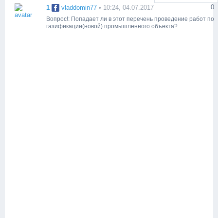
0
1
vladdomin77
• 10:24, 04.07.2017
Вопрос!: Попадает ли в этот перечень проведение работ по
газификации(новой) промышленного объекта?