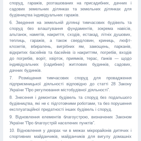
споруд, гаражів, розташованих на присадибних, дачних і
садових земельних ділянках та земельних ділянках для
будівництва індивідуальних гаражів.
6. Зведення на земельній ділянці тимчасових будівель та
споруд без влаштування фундаментів, зокрема навісів,
альтанок, наметів, накриття, сходів, естакад, літніх душових,
теплиць, гаражів, а також свердловин, криниць, люфт-
клозетів, вбиралень, вигрібних ям, замощень, парканів,
відкритих басейнів та басейнів із накриттям, погребів, входів
до погребів, воріт, хвірток, приямків, терас, ґанків — щодо
індивідуальних (садибних) житлових будинків, садових,
дачних будинків.
7. Розміщення тимчасових споруд для провадження
підприємницької діяльності відповідно до статті 28 Закону
України “Про регулювання містобудівної діяльності”.
8. Знесення і демонтаж будівель та споруд без подальшого
будівництва, які не є підготовчими роботами, та без порушення
експлуатаційної придатності інших будівель і споруд.
9. Відновлення елементів благоустрою, визначених Законом
України “Про благоустрій населених пунктів”.
10. Відновлення у дворах чи в межах мікрорайонів дитячих і
спортивних майданчиків, майданчиків для вигулу домашніх