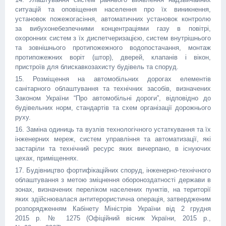
ситуацій та оповіщення населення про їх виникнення,
установок пожежогасіння, автоматичних установок контролю
за вибухонебезпечними концентраціями газу в повітрі,
охоронних систем з їх диспетчеризацією, систем внутрішнього
та зовнішнього протипожежного водопостачання, монтаж
протипожежних воріт (штор), дверей, клапанів і вікон,
пристроїв для блискавкозахисту будівель та споруд.
15. Розміщення на автомобільних дорогах елементів
санітарного облаштування та технічних засобів, визначених
Законом України “Про автомобільні дороги”, відповідно до
будівельних норм, стандартів та схем організації дорожнього
руху.
16. Заміна одиниць та вузлів технологічного устаткування та їх
інженерних мереж, систем управління та автоматизації, які
застаріли та технічний ресурс яких вичерпано, в існуючих
цехах, приміщеннях.
17. Будівництво фортифікаційних споруд, інженерно-технічного
облаштування з метою зміцнення обороноздатності держави в
зонах, визначених переліком населених пунктів, на території
яких здійснювалася антитерористична операція, затвердженим
розпорядженням Кабінету Міністрів України від 2 грудня
2015 р. № 1275 (Офіційний вісник України, 2015 р.,