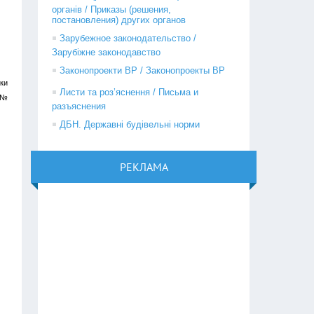
органів / Приказы (решения,
постановления) других органов
Зарубежное законодательство /
Зарубіжне законодавство
Законопроекти ВР / Законопроекты ВР
тки
Листи та роз’яснення / Письма и
, №
разъяснения
ДБН. Державні будівельні норми
РЕКЛАМА