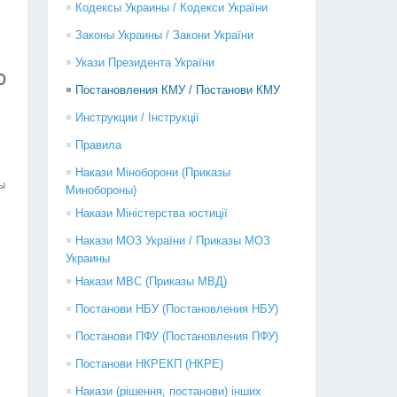
Кодексы Украины / Кодекси України
Законы Украины / Закони України
Укази Президента України
о
Постановления КМУ / Постанови КМУ
Инструкции / Інструкції
Правила
Накази Міноборони (Приказы
ы
Минобороны)
Накази Міністерства юстиції
Накази МОЗ України / Приказы МОЗ
Украины
Накази МВС (Приказы МВД)
Постанови НБУ (Постановления НБУ)
Постанови ПФУ (Постановления ПФУ)
Постанови НКРЕКП (НКРЕ)
Накази (рішення, постанови) інших