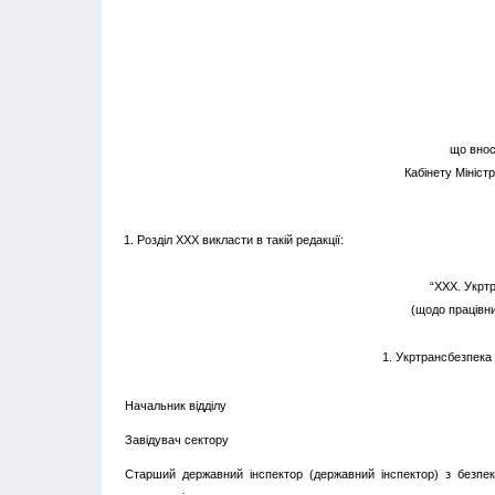
що внос
Кабінету Мініст
1. Розділ ХХХ викласти в такій редакції:
“ХХХ. Укртр
(щодо працівни
1. Укртрансбезпека
Начальник відділу
Завідувач сектору
Старший державний інспектор (державний інспектор) з безпе