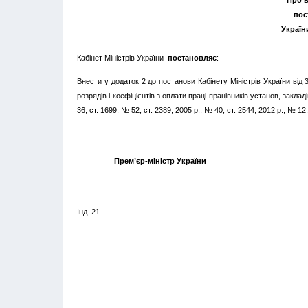
Про в
пос
України
Кабінет Міністрів України
постановляє
:
Внести у додаток 2 до постанови Кабінету Міністрів України від
розрядів і коефіцієнтів з оплати праці працівників установ, закла
36, ст. 1699, № 52, ст. 2389; 2005 р., № 40, ст. 2544; 2012 р., № 12
Прем’єр-міністр України В. Г
Інд. 21