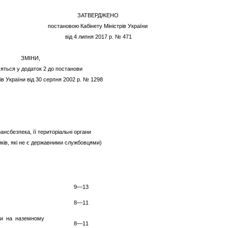
ЗАТВЕРДЖЕНО
постановою Кабінету Міністрів України
від 4 липня 2017 р. № 471
ЗМІНИ,
яться у додаток 2 до постанови
рів України від 30 серпня 2002 р. № 1298
ансбезпека, її територіальні органи
ків, які не є державними службовцями)
9—13
8—11
ки на наземному
8—11