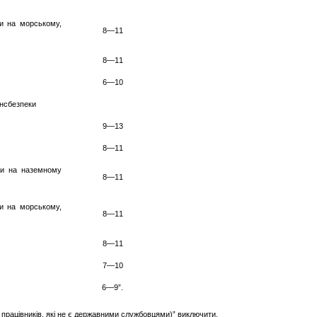
ки на морському,
8—11
8—11
6—10
ансбезпеки
9—13
8—11
ки на наземному
8—11
ки на морському,
8—11
8—11
7—10
6—9”.
о працівників, які не є державними службовцями)” виключити.