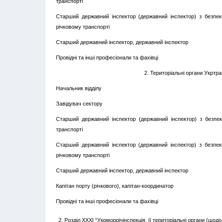
транспорті
Старший державний інспектор (державний інспектор) з безпе
річковому транспорті
Старший державний інспектор, державний інспектор
Провідні та інші професіонали та фахівці
2. Територіальні органи Укртр
Начальник відділу
Завідувач сектору
Старший державний інспектор (державний інспектор) з безпе
транспорті
Старший державний інспектор (державний інспектор) з безпе
річковому транспорті
Старший державний інспектор, державний інспектор
Капітан порту (річкового), капітан-координатор
Провідні та інші професіонали та фахівці
2. Розділ XXXI “Укрморрічінспекція, її територіальні органи (щод