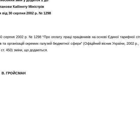
несення змін у додаток 2 до
танови Кабінету Міністрів
 від 30 серпня 2002 р. № 1298
 30 серпня 2002 р. № 1298 “Про оплату праці працівників на основі Єдиної тарифної сі
дів та організацій окремих галузей бюджетної сфери” (Офіційний вісник України, 2002 р.
, ст. 450) зміни, що додаються.
РОЙСМАН