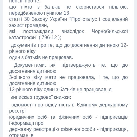
пенсії, про те,
що ніхто з батьків не скористався пільгою,
передбаченою пунктом 13
статті 30 Закону України "Про статус і соціальний
захист громадян,
які постраждали внаслідок Чорнобильської
катастрофи" ( 796-12 );
документів про те, що до досягнення дитиною 12-
річного віку
один з батьків не працював.
Документами, які підтверджують те, що до
досягнення дитиною
3-річного віку мати не працювала, і те, що до
досягнення дитиною
12-річного віку один з батьків не працював, є:
виписка з трудової книжки;
відомості про відсутність в Єдиному державному
реєстрі
юридичних осіб та фізичних осіб - підприємців
інформації про
державну реєстрацію фізичної особи - підприємця,
отримані в