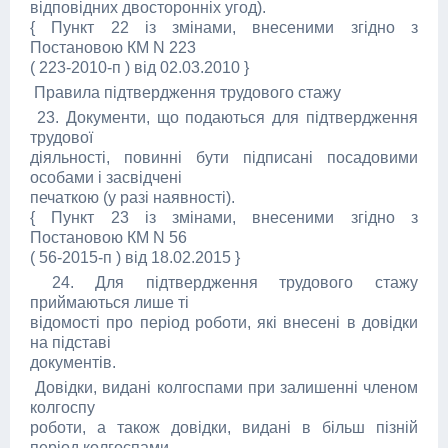
відповідних двосторонніх угод).
{ Пункт 22 із змінами, внесеними згідно з
Постановою КМ N 223
( 223-2010-п ) від 02.03.2010 }
Правила підтвердження трудового стажу
23. Документи, що подаються для підтвердження
трудової
діяльності, повинні бути підписані посадовими
особами і засвідчені
печаткою (у разі наявності).
{ Пункт 23 із змінами, внесеними згідно з
Постановою КМ N 56
( 56-2015-п ) від 18.02.2015 }
24. Для підтвердження трудового стажу
приймаються лише ті
відомості про період роботи, які внесені в довідки
на підставі
документів.
Довідки, видані колгоспами при залишенні членом
колгоспу
роботи, а також довідки, видані в більш пізній
період колгоспами,