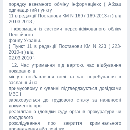
порядку взаємного обміну інформацією; { Абзац
одинадцятий пункту
11 в редакції Постанови КМ N 169 ( 169-2013-п ) від
20.03.2013 }
інформація із системи персоніфікованого обліку
Пенсійного
фонду України.
{ Пункт 11 в редакції Постанови КМ N 223 ( 223-
2010-п ) від
02.03.2010 }
12. Час утримання під вартою, час відбування
покарання в
місцях позбавлення волі та час перебування в
засланні й на
примусовому лікуванні підтверджується довідками
МВС і
зараховується до трудового стажу за наявності
документів про
реабілітацію (довідки суду, органів прокуратури чи
досудового
розслідування про закриття кримінального
провадження або довідки