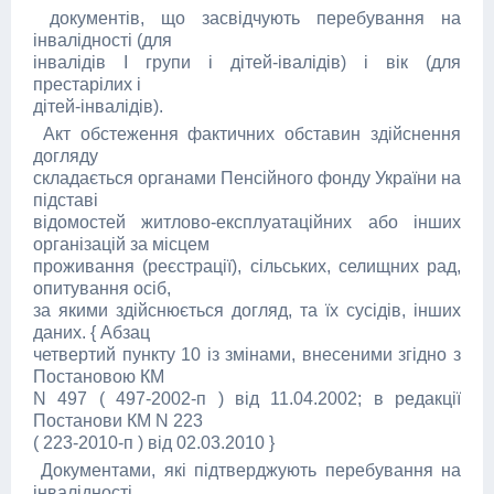
документів, що засвідчують перебування на
інвалідності (для
інвалідів I групи і дітей-івалідів) і вік (для
престарілих і
дітей-інвалідів).
Акт обстеження фактичних обставин здійснення
догляду
складається органами Пенсійного фонду України на
підставі
відомостей житлово-експлуатаційних або інших
організацій за місцем
проживання (реєстрації), сільських, селищних рад,
опитування осіб,
за якими здійснюється догляд, та їх сусідів, інших
даних. { Абзац
четвертий пункту 10 із змінами, внесеними згідно з
Постановою КМ
N 497 ( 497-2002-п ) від 11.04.2002; в редакції
Постанови КМ N 223
( 223-2010-п ) від 02.03.2010 }
Документами, які підтверджують перебування на
інвалідності,