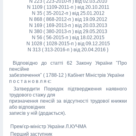
N 223 ( 223-2010-п ) від 02.03.2010
N 1109 ( 1109-2011-п ) від 20.10.2011
N 35 ( 35-2012-п ) від 25.01.2012
N 868 ( 868-2012-п ) від 19.09.2012
N 169 ( 169-2013-п ) від 20.03.2013
N 380 ( 380-2013-п ) від 29.05.2013
N 56 ( 56-2015-п ) від 18.02.2015
N 1028 ( 1028-2015-п ) від 09.12.2015
N 313 ( 313-2016-п ) від 20.04.2016 }
Відповідно до статті 62 Закону України "Про
пенсійне
забезпечення" ( 1788-12 ) Кабінет Міністрів України
п о с т а н о в л я є:
Затвердити Порядок підтвердження наявного
трудового стажу для
призначення пенсій за відсутності трудової книжки
або відповідних
записів у ній (додається).
Прем'єр-міністр України Л.КУЧМА
Перший заступник