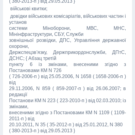
( 380-2013-п ) від 29.05.2013 }
військові квитки;
довідки військових комісаріатів, військових частин і
установ
системи Міноборони, МВС, МНС,
Мінінфраструктури, СБУ, Служби
зовнішньої розвідки, ДПС, Управління державної
охорони,
Держспецзв'язку, Держприкордонслужби, ДПтС,
ДСНС; { Абзац третій
пункту 6 із змінами, внесеними згідно з
Постановами КМ N 726
( 726-2006-п ) від 25.05.2006, N 1658 ( 1658-2006-п )
від
29.11.2006, N 859 ( 859-2007-п ) від 26.06.2007; в
редакції
Постанови КМ N 223 ( 223-2010-п ) від 02.03.2010; із
змінами,
внесеними згідно з Постановами КМ N 1109 ( 1109-
2011-п ) від
20.10.2011, N 35 ( 35-2012-п ) від 25.01.2012, N 380
( 380-2013-п ) від 29.05.2013 }