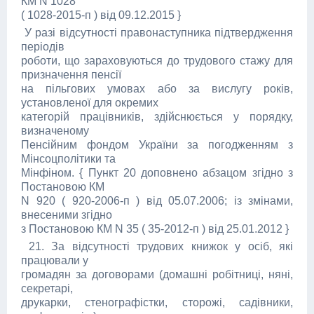
КМ N 1028
( 1028-2015-п ) від 09.12.2015 }
У разі відсутності правонаступника підтвердження
періодів
роботи, що зараховуються до трудового стажу для
призначення пенсії
на пільгових умовах або за вислугу років,
установленої для окремих
категорій працівників, здійснюється у порядку,
визначеному
Пенсійним фондом України за погодженням з
Мінсоцполітики та
Мінфіном. { Пункт 20 доповнено абзацом згідно з
Постановою КМ
N 920 ( 920-2006-п ) від 05.07.2006; із змінами,
внесеними згідно
з Постановою КМ N 35 ( 35-2012-п ) від 25.01.2012 }
21. За відсутності трудових книжок у осіб, які
працювали у
громадян за договорами (домашні робітниці, няні,
секретарі,
друкарки, стенографістки, сторожі, садівники,