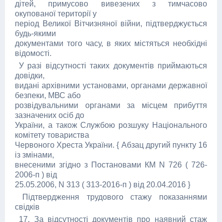
дітей, примусово вивезених з тимчасово
окупованої території у
період Великої Вітчизняної війни, підтверджується
будь-якими
документами того часу, в яких містяться необхідні
відомості.
У разі відсутності таких документів приймаються
довідки,
видані архівними установами, органами державної
безпеки, МВС або
розвідувальними органами за місцем прибуття
зазначених осіб до
України, а також Службою розшуку Національного
комітету товариства
Червоного Хреста України. { Абзац другий пункту 16
із змінами,
внесеними згідно з Постановами КМ N 726 ( 726-
2006-п ) від
25.05.2006, N 313 ( 313-2016-п ) від 20.04.2016 }
Підтвердження трудового стажу показаннями
свідків
17. За відсутності документів про наявний стаж