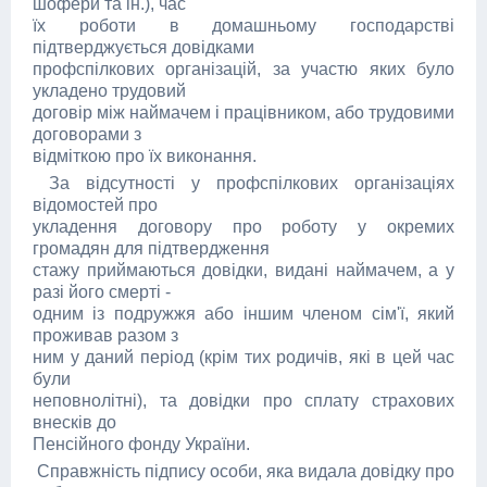
шофери та ін.), час
їх роботи в домашньому господарстві
підтверджується довідками
профспілкових організацій, за участю яких було
укладено трудовий
договір між наймачем і працівником, або трудовими
договорами з
відміткою про їх виконання.
За відсутності у профспілкових організаціях
відомостей про
укладення договору про роботу у окремих
громадян для підтвердження
стажу приймаються довідки, видані наймачем, а у
разі його смерті -
одним із подружжя або іншим членом сім'ї, який
проживав разом з
ним у даний період (крім тих родичів, які в цей час
були
неповнолітні), та довідки про сплату страхових
внесків до
Пенсійного фонду України.
Справжність підпису особи, яка видала довідку про