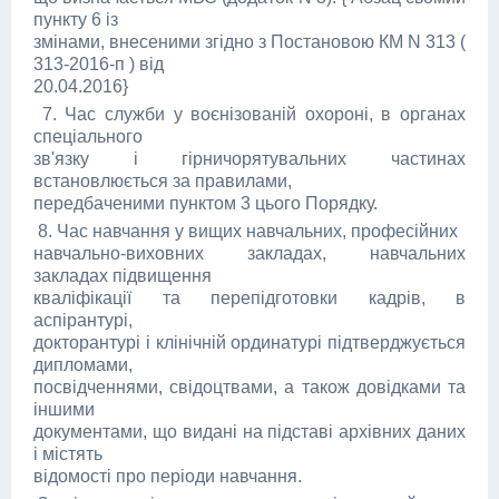
пункту 6 із
змінами, внесеними згідно з Постановою КМ N 313 (
313-2016-п ) від
20.04.2016}
7. Час служби у воєнізованій охороні, в органах
спеціального
зв'язку і гірничорятувальних частинах
встановлюється за правилами,
передбаченими пунктом 3 цього Порядку.
8. Час навчання у вищих навчальних, професійних
навчально-виховних закладах, навчальних
закладах підвищення
кваліфікації та перепідготовки кадрів, в
аспірантурі,
докторантурі і клінічній ординатурі підтверджується
дипломами,
посвідченнями, свідоцтвами, а також довідками та
іншими
документами, що видані на підставі архівних даних
і містять
відомості про періоди навчання.