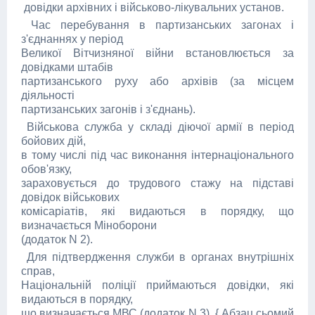
довідки архівних і військово-лікувальних установ.
Час перебування в партизанських загонах і
з'єднаннях у період
Великої Вітчизняної війни встановлюється за
довідками штабів
партизанського руху або архівів (за місцем
діяльності
партизанських загонів і з'єднань).
Військова служба у складі діючої армії в період
бойових дій,
в тому числі під час виконання інтернаціонального
обов'язку,
зараховується до трудового стажу на підставі
довідок військових
комісаріатів, які видаються в порядку, що
визначається Міноборони
(додаток N 2).
Для підтвердження служби в органах внутрішніх
справ,
Національній поліції приймаються довідки, які
видаються в порядку,
що визначається МВС (додаток N 3). { Абзац сьомий