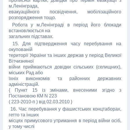
прописної картки, довідки про термін евакуації з
м.Ленінграда,
евакуаційного посвідчення, мобілізаційного
розпорядження тощо.
Робота у м.Ленінграді в період його блокади
встановлюється на
загальних підставах.
15. Для підтвердження часу перебування на
окупованій
території України та інших держав у період Великої
Вітчизняної
війни приймаються довідки сільських (селищних),
міських Рад або
їхніх виконкомів та районних державних
адміністрацій.
{ Пункт 15 із змінами, внесеними згідно з
Постановою КМ N 223
( 223-2010-п ) від 02.03.2010 }
16. Час перебування у фашистських концтаборах,
гетто та інших
місцях примусового утримання в період війни осіб,
у тому числі