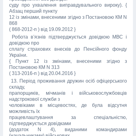
суду про ухвалення виправдувального вироку). {
Абзац перший пункту
12 із змінами, внесеними згідно з Постановою КМ N
868
( 868-2012-п ) від 19.09.2012 }
Робота в'язнів підтверджується довідкою МВС і
довідкою про
сплату страхових внесків до Пенсійного фонду
України.
{ Пункт 12 із змінами, внесеними згідно з
Постановою КМ N 313
( 313-2016-п ) від 20.04.2016 }
13. Період проживання дружин осіб офіцерського
складу,
прапорщиків, мічманів і військовослужбовців
надстрокової служби з
чоловіками в місцевостях, де була відсутня
можливість їх
працевлаштування за спеціальністю,
підтверджується довідками
(додаток N 4), виданими командирами
(начальниками) військових