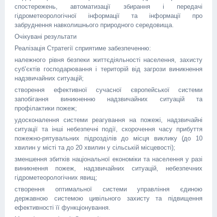
спостережень, автоматизації збирання і передачі
гідрометеорологічної інформації та інформації про
забруднення навколишнього природного середовища.
Очікувані результати
Реалізація Стратегії сприятиме забезпеченню:
належного рівня безпеки життєдіяльності населення, захисту
суб’єктів господарювання і територій від загрози виникнення
надзвичайних ситуацій;
створення ефективної сучасної європейської системи
запобігання виникненню надзвичайних ситуацій та
профілактики пожеж;
удосконалення системи реагування на пожежі, надзвичайні
ситуації та інші небезпечні події, скорочення часу прибуття
пожежно-рятувальних підрозділів до місця виклику (до 10
хвилин у місті та до 20 хвилин у сільській місцевості);
зменшення збитків національної економіки та населення у разі
виникнення пожеж, надзвичайних ситуацій, небезпечних
гідрометеорологічних явищ;
створення оптимальної системи управління єдиною
державною системою цивільного захисту та підвищення
ефективності її функціонування.