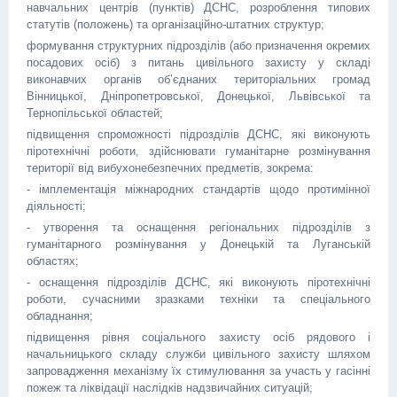
навчальних центрів (пунктів) ДСНС, розроблення типових
статутів (положень) та організаційно-штатних структур;
формування структурних підрозділів (або призначення окремих
посадових осіб) з питань цивільного захисту у складі
виконавчих органів об’єднаних територіальних громад
Вінницької, Дніпропетровської, Донецької, Львівської та
Тернопільської областей;
підвищення спроможності підрозділів ДСНС, які виконують
піротехнічні роботи, здійснювати гуманітарне розмінування
території від вибухонебезпечних предметів, зокрема:
- імплементація міжнародних стандартів щодо протимінної
діяльності;
- утворення та оснащення регіональних підрозділів з
гуманітарного розмінування у Донецькій та Луганській
областях;
- оснащення підрозділів ДСНС, які виконують піротехнічні
роботи, сучасними зразками техніки та спеціального
обладнання;
підвищення рівня соціального захисту осіб рядового і
начальницького складу служби цивільного захисту шляхом
запровадження механізму їх стимулювання за участь у гасінні
пожеж та ліквідації наслідків надзвичайних ситуацій;