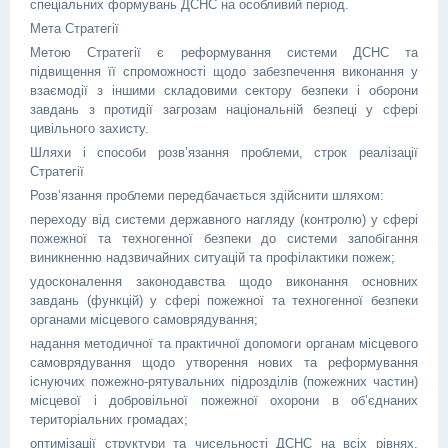
спеціальних формувань ДСНС на особливий період.
Мета Стратегії
Метою Стратегії є реформування системи ДСНС та
підвищення її спроможності щодо забезпечення виконання у
взаємодії з іншими складовими сектору безпеки і оборони
завдань з протидії загрозам національній безпеці у сфері
цивільного захисту.
Шляхи і способи розв’язання проблеми, строк реалізації
Стратегії
Розв’язання проблеми передбачається здійснити шляхом:
переходу від системи державного нагляду (контролю) у сфері
пожежної та техногенної безпеки до системи запобігання
виникненню надзвичайних ситуацій та профілактики пожеж;
удосконалення законодавства щодо виконання основних
завдань (функцій) у сфері пожежної та техногенної безпеки
органами місцевого самоврядування;
надання методичної та практичної допомоги органам місцевого
самоврядування щодо утворення нових та реформування
існуючих пожежно-рятувальних підрозділів (пожежних частин)
місцевої і добровільної пожежної охорони в об’єднаних
територіальних громадах;
оптимізації структури та чисельності ДСНС на всіх рівнях,