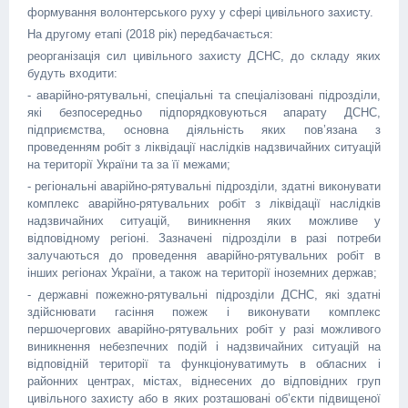
формування волонтерського руху у сфері цивільного захисту.
На другому етапі (2018 рік) передбачається:
реорганізація сил цивільного захисту ДСНС, до складу яких
будуть входити:
- аварійно-рятувальні, спеціальні та спеціалізовані підрозділи,
які безпосередньо підпорядковуються апарату ДСНС,
підприємства, основна діяльність яких пов’язана з
проведенням робіт з ліквідації наслідків надзвичайних ситуацій
на території України та за її межами;
- регіональні аварійно-рятувальні підрозділи, здатні виконувати
комплекс аварійно-рятувальних робіт з ліквідації наслідків
надзвичайних ситуацій, виникнення яких можливе у
відповідному регіоні. Зазначені підрозділи в разі потреби
залучаються до проведення аварійно-рятувальних робіт в
інших регіонах України, а також на території іноземних держав;
- державні пожежно-рятувальні підрозділи ДСНС, які здатні
здійснювати гасіння пожеж і виконувати комплекс
першочергових аварійно-рятувальних робіт у разі можливого
виникнення небезпечних подій і надзвичайних ситуацій на
відповідній території та функціонуватимуть в обласних і
районних центрах, містах, віднесених до відповідних груп
цивільного захисту або в яких розташовані об’єкти підвищеної