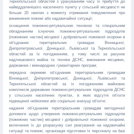
Тернопільської областей з урахуванням часу їх прибуття до
найвіддаленішого населеного пункту у сільській місцевості не
більше 20 хвилин з моменту отримання повідомлення про
виникнення пожежі або надзвичайної ситуації;
оснащення пожежно-рятувальною технікою та спеціальним
обладнанням існуючих пожежно-рятувальних підрозділів
(пожежних частин) місцевої і добровільної пожежної охорони в
об’єднаних територіальних громадах Вінницької,
Дніпропетровської, Донецької, Львівської та Тернопільської
областей за їх погодженням, у тому числі за рахунок
надлишкового майна та техніки ДСНС, виконання місцевих,
державних і міжнародних гуманітарних програм;
передача окремим об’єднаним територіальним громадам
Вінницької, Дніпропетровської, Донецької, Львівської та
Тернопільської областей за їх погодженням майнових
комплексів державних пожежно-рятувальних підрозділів ДСНС
у сільських населених пунктах, в яких відсутні об’єкти
підвищеної небезпеки або соціально значущі об’єкти;
надання об’єднаним територіальним громадам методичної
допомоги щодо утворення пожежно-рятувальних підрозділів
(пожежних частин) місцевої і добровільної пожежної охорони,
включення їх до розрахунку сил реагування на надзвичайні
ситуації та пожежі, організація підготовки їх персоналу на базі