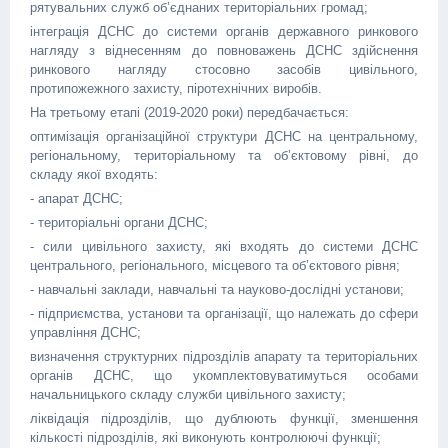
рятувальних служб об’єднаних територіальних громад;
інтеграція ДСНС до системи органів державного ринкового
нагляду з віднесенням до повноважень ДСНС здійснення
ринкового нагляду стосовно засобів цивільного,
протипожежного захисту, піротехнічних виробів.
На третьому етапі (2019-2020 роки) передбачається:
оптимізація організаційної структури ДСНС на центральному,
регіональному, територіальному та об’єктовому рівні, до
складу якої входять:
- апарат ДСНС;
- територіальні органи ДСНС;
- сили цивільного захисту, які входять до системи ДСНС
центрального, регіонального, місцевого та об’єктового рівня;
- навчальні заклади, навчальні та науково-дослідні установи;
- підприємства, установи та організації, що належать до сфери
управління ДСНС;
визначення структурних підрозділів апарату та територіальних
органів ДСНС, що укомплектовуватимуться особами
начальницького складу служби цивільного захисту;
ліквідація підрозділів, що дублюють функції, зменшення
кількості підрозділів, які виконують контролюючі функції;