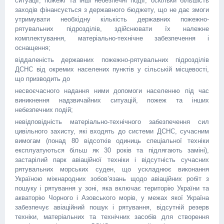
ситуації, пожежі та інші небезпечні події, оскільки більшість
заходів фінансується з державного бюджету, що не дає змоги
утримувати необхідну кількість державних пожежно-
рятувальних підрозділів, здійснювати їх належне
комплектування, матеріально-технічне забезпечення і
оснащення;
віддаленість державних пожежно-рятувальних підрозділів
ДСНС від окремих населених пунктів у сільській місцевості,
що призводить до
несвоєчасного надання ними допомоги населенню під час
виникнення надзвичайних ситуацій, пожеж та інших
небезпечних подій;
невідповідність матеріально-технічного забезпечення сил
цивільного захисту, які входять до системи ДСНС, сучасним
вимогам (понад 80 відсотків одиниць спеціальної техніки
експлуатуються більш як 30 років та підлягають заміні),
застарілий парк авіаційної техніки і відсутність сучасних
рятувальних морських суден, що ускладнює виконання
Україною міжнародних зобов’язань щодо авіаційних робіт з
пошуку і рятування у зоні, яка включає територію України та
акваторію Чорного і Азовського морів, у межах якої Україна
забезпечує авіаційний пошук і рятування, відсутній резерв
техніки, матеріальних та технічних засобів для створення