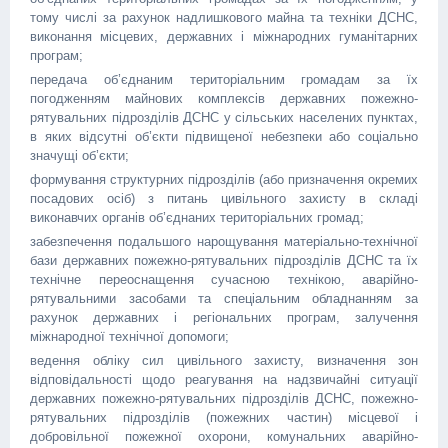
тому числі за рахунок надлишкового майна та техніки ДСНС,
виконання місцевих, державних і міжнародних гуманітарних
програм;
передача об’єднаним територіальним громадам за їх
погодженням майнових комплексів державних пожежно-
рятувальних підрозділів ДСНС у сільських населених пунктах,
в яких відсутні об’єкти підвищеної небезпеки або соціально
значущі об’єкти;
формування структурних підрозділів (або призначення окремих
посадових осіб) з питань цивільного захисту в складі
виконавчих органів об’єднаних територіальних громад;
забезпечення подальшого нарощування матеріально-технічної
бази державних пожежно-рятувальних підрозділів ДСНС та їх
технічне переоснащення сучасною технікою, аварійно-
рятувальними засобами та спеціальним обладнанням за
рахунок державних і регіональних програм, залучення
міжнародної технічної допомоги;
ведення обліку сил цивільного захисту, визначення зон
відповідальності щодо реагування на надзвичайні ситуації
державних пожежно-рятувальних підрозділів ДСНС, пожежно-
рятувальних підрозділів (пожежних частин) місцевої і
добровільної пожежної охорони, комунальних аварійно-