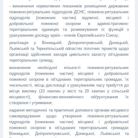
- визначення нормативних показників розміщення державних
пожежно-рятувальних підрозділів ДСНС, пожежно-рятувальних
підрозділів (пожежних частин) відомчої, місцевої і
добровільної пожежної охорони в адміністративно-
територіальних одиницях та розмежування їх функцій з
урахуванням досвіду країн - членів Європейського Союзу;
реалізація у Вінницькій, Дніпропетровській, Донецькій,
Львівській та Тернопільській областях пілотних проектів щодо
організації здійснення заходів цивільного захисту об’єднаних
територіальних громад;
визначення необхідної кількості пожежно-рятувальних
підрозділів (пожежних частин) місцевої і добровільної
пожежної охорони в об’єднаних територіальних громадах, їх
чисельності, місць дислокації з урахуванням часу прибуття до
місця виклику (10 хвилин у місті та 20 хвилин у сільській
місцевості), фінансово-економічного обґрунтування їх
створення і утримання;
надання методичної та практичної допомоги органам місцевого
самоврядування щодо утворення пожежно-рятувальних
підрозділів (пожежних частин) місцевої і добровільної
пожежної охорони в об’єднаних територіальних громадах
Вінницької, Дніпропетровської, Донецької, Львівської та