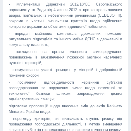
- імплементації Директиви 2012/18/ЄС Європейського
парламенту та Ради від 4 липня 2012 р. про контроль значних
аварій, пов’язаних із небезпечними речовинами (СЕВЕЗО III),
зокрема в частині визначення критеріїв щодо здійснення
контролю держави за об’єктами підвищеної небезпеки;
- передачі майнових комплексів державних пожежно-
рятувальних підрозділів та іншого майна ДСНС з державної в
комунальну власність;
- покладення на органи місцевого самоврядування
повноважень із забезпечення пожежної безпеки населених
пунктів і територій;
- стимулювання участі громадян у місцевій і добровільній
пожежній охороні;
- посилення відповідальності керівників суб’єктів
господарювання за порушення вимог щодо пожежної та
техногенної безпеки шляхом запровадження дієвих
адміністративних санкцій;
підготовка пропозицій щодо внесення змін до актів Кабінету
Міністрів України щодо:
- перегляду критеріїв, які визначають ступінь ризику від
провадження господарської діяльності, з метою зменшення
кількості суб’єктів господарювання з високим ступенем ризику;