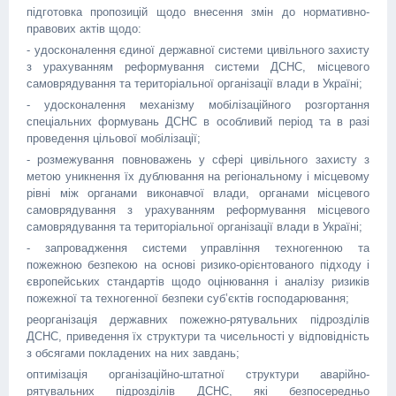
підготовка пропозицій щодо внесення змін до нормативно-
правових актів щодо:
- удосконалення єдиної державної системи цивільного захисту
з урахуванням реформування системи ДСНС, місцевого
самоврядування та територіальної організації влади в Україні;
- удосконалення механізму мобілізаційного розгортання
спеціальних формувань ДСНС в особливий період та в разі
проведення цільової мобілізації;
- розмежування повноважень у сфері цивільного захисту з
метою уникнення їх дублювання на регіональному і місцевому
рівні між органами виконавчої влади, органами місцевого
самоврядування з урахуванням реформування місцевого
самоврядування та територіальної організації влади в Україні;
- запровадження системи управління техногенною та
пожежною безпекою на основі ризико-орієнтованого підходу і
європейських стандартів щодо оцінювання і аналізу ризиків
пожежної та техногенної безпеки суб’єктів господарювання;
реорганізація державних пожежно-рятувальних підрозділів
ДСНС, приведення їх структури та чисельності у відповідність
з обсягами покладених на них завдань;
оптимізація організаційно-штатної структури аварійно-
рятувальних підрозділів ДСНС, які безпосередньо