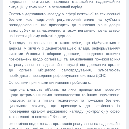
подолання негативних наслідків масштабних надзвичайних
ситуацій, у тому числі в особливий період.
Система державного нагляду у сфері пожежної та техногенної
безпеки має надмірний регуляторний вплив на суб’єктів
господарювання, що призводить до зниження рівня довіри
таких суб’єктів та населення, а також негативно позначається
на інвестиційному кліматі в державі.
З огляду на зазначене, а також зміни, що відбуваються в
державі у зв’язку з децентралізацією влади, реформуванням
системи безпеки і оборони держави, передачею окремих
повноважень щодо організації та забезпечення пожежогасіння
та реагування на надзвичайні ситуації від державних органів
до органів місцевого самоврядування, зумовлюють
необхідність проведення реформування системи ДСНС.
Основними причинами виникнення проблеми є:
надмірна кількість об’єктів, на яких проводяться перевірки
щодо дотримання вимог законодавства та інших нормативно-
правових актів з питань техногенної та пожежної безпеки,
цивільного захисту, що призводить до неякісного їх
проведення органом державного нагляду (контролю) у сфері
техногенної та пожежної безпеки;
економічно недосконала організація реагування на надзвичайні