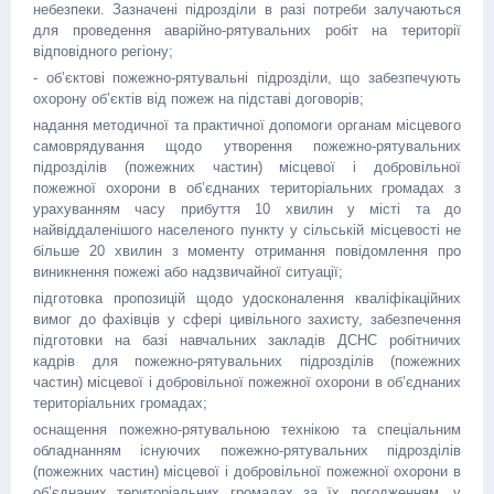
небезпеки. Зазначені підрозділи в разі потреби залучаються
для проведення аварійно-рятувальних робіт на території
відповідного регіону;
- об’єктові пожежно-рятувальні підрозділи, що забезпечують
охорону об’єктів від пожеж на підставі договорів;
надання методичної та практичної допомоги органам місцевого
самоврядування щодо утворення пожежно-рятувальних
підрозділів (пожежних частин) місцевої і добровільної
пожежної охорони в об’єднаних територіальних громадах з
урахуванням часу прибуття 10 хвилин у місті та до
найвіддаленішого населеного пункту у сільській місцевості не
більше 20 хвилин з моменту отримання повідомлення про
виникнення пожежі або надзвичайної ситуації;
підготовка пропозицій щодо удосконалення кваліфікаційних
вимог до фахівців у сфері цивільного захисту, забезпечення
підготовки на базі навчальних закладів ДСНС робітничих
кадрів для пожежно-рятувальних підрозділів (пожежних
частин) місцевої і добровільної пожежної охорони в об’єднаних
територіальних громадах;
оснащення пожежно-рятувальною технікою та спеціальним
обладнанням існуючих пожежно-рятувальних підрозділів
(пожежних частин) місцевої і добровільної пожежної охорони в
об’єднаних територіальних громадах за їх погодженням, у