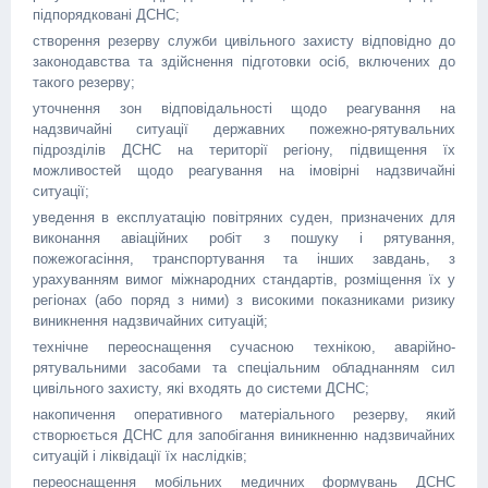
підпорядковані ДСНС;
створення резерву служби цивільного захисту відповідно до
законодавства та здійснення підготовки осіб, включених до
такого резерву;
уточнення зон відповідальності щодо реагування на
надзвичайні ситуації державних пожежно-рятувальних
підрозділів ДСНС на території регіону, підвищення їх
можливостей щодо реагування на імовірні надзвичайні
ситуації;
уведення в експлуатацію повітряних суден, призначених для
виконання авіаційних робіт з пошуку і рятування,
пожежогасіння, транспортування та інших завдань, з
урахуванням вимог міжнародних стандартів, розміщення їх у
регіонах (або поряд з ними) з високими показниками ризику
виникнення надзвичайних ситуацій;
технічне переоснащення сучасною технікою, аварійно-
рятувальними засобами та спеціальним обладнанням сил
цивільного захисту, які входять до системи ДСНС;
накопичення оперативного матеріального резерву, який
створюється ДСНС для запобігання виникненню надзвичайних
ситуацій і ліквідації їх наслідків;
переоснащення мобільних медичних формувань ДСНС