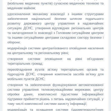
(мобільних медичних пунктів) сучасною медичною технікою та
медичним майном;
удосконалення механізму взаємодії з іншими структурами
забезпечення національної безпеки шляхом подальшого
розвитку державного центру управління в надзвичайних
ситуаціях ДСНС, утворення відповідних регіональних центрів
та налагодження їх взаємодії з Головним ситуаційним центром
та іншими ситуаційними центрами складових сектору безпеки і
оборони;
модернізація системи централізованого оповіщення населення
на центральному та регіональному рівні;
створення системи оповіщення на рівні об’єднаних
територіальних громад;
переобладнання вузлів зв’язку територіальних органів та
підрозділів ДСНС, створення комплексів засобів зв’язку для
мобільних пунктів ДСНС;
створення та забезпечення функціонування автоматизованої
системи управління телекомунікаційними мережами, центру
обробки даних, комплексної підсистеми інформаційної
підтримки прийняття рішень з питань надзвичайних ситуацій, у
тому числі комплексної системи захисту інформації;
модернізація та оснащення системи гідрометеорологічних