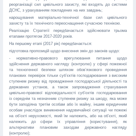
реорганізації сил цивільного захисту, які входять до системи
ДСНС, з урахуванням покладених на них завдань;
нарощування матеріально-технічної бази сил цивільного
захисту та їх технічного переоснащення сучасною технікою.
Реалізацію Стратегії передбачається здійснювати трьома
етапами протягом 2017-2020 років.
На першому етапі (2017 рік) передбачається:
підготовка пропозицій щодо внесення змін до законів щодо:
- нормативно-правового врегулювання питання щодо
здійснення державного нагляду (контролю) у сфері пожежної
та техногенної безпеки шляхом обов’язкового проведення
планових перевірок тільки суб’єктів господарювання з високим
ступенем ризику від провадження господарської діяльності та
державних установ, а також запровадження страхування
цивільно-правової відповідальності суб’єктів господарювання
із середнім та незначним ступенем ризику за шкоду, яка може
бути заподіяна третім особам або їх майну, іншим юридичним
особам унаслідок виникнення надзвичайної ситуації чи пожежі
на об’єкті нерухомості, який їм належить, або на об’єкті, який
належить до сфери їх управління (користування), як
альтернативи плановим заходам державного нагляду
(контролю);