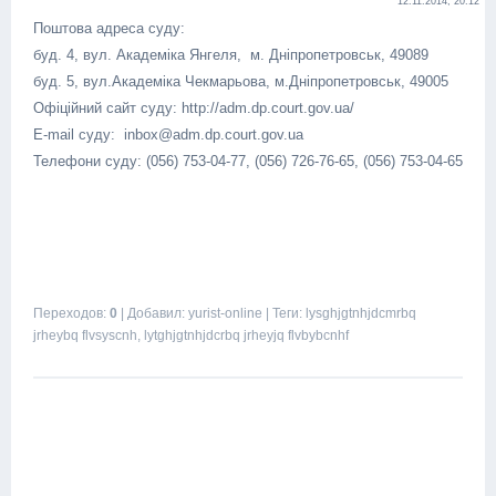
12.11.2014, 20:12
Поштова адреса суду:
буд. 4, вул. Академіка Янгеля, м. Дніпропетровськ, 49089
буд. 5, вул.Академіка Чекмарьова, м.Дніпропетровськ, 49005
Офіційний сайт суду: http://adm.dp.court.gov.ua/
E-mail суду: inbox@adm.dp.court.gov.ua
Телефони суду: (056) 753-04-77, (056) 726-76-65, (056) 753-04-65
Переходов
:
0
|
Добавил
:
yurist-online
|
Теги
:
lysghjgtnhjdcmrbq
jrheybq flvsyscnh
,
lytghjgtnhjdcrbq jrheyjq flvbybcnhf