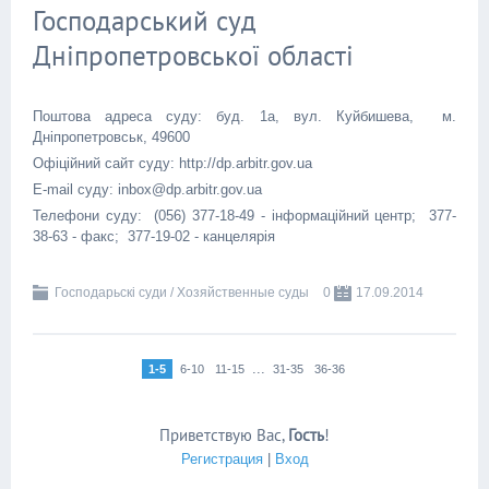
Господарський суд
Дніпропетровської області
Поштова адреса суду: буд. 1а, вул. Куйбишева, м.
Дніпропетровськ, 49600
Офіційний сайт суду: http://dp.arbitr.gov.ua
E-mail суду: inbox@dp.arbitr.gov.ua
Телефони суду: (056) 377-18-49 - інформаційний центр; 377-
38-63 - факс; 377-19-02 - канцелярія
Господарьскі суди / Хозяйственные суды
0
17.09.2014
...
1-5
6-10
11-15
31-35
36-36
Приветствую Вас
,
Гость
!
Регистрация
|
Вход