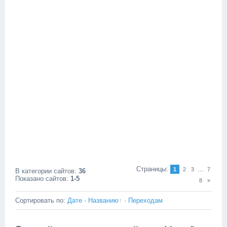
Страницы
:
...
1
2
3
7
В категории сайтов
:
36
Показано сайтов
:
1-5
8
»
Сортировать по
:
Дате
·
Названию
·
Переходам