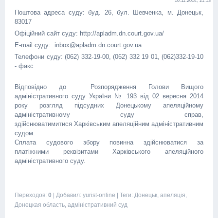
10.11.2014, 21:13
Поштова адреса суду: буд. 26, бул. Шевченка, м. Донецьк,
83017
Офіційний сайт суду: http://apladm.dn.court.gov.ua/
E-mail суду: inbox@apladm.dn.court.gov.ua
Телефони суду: (062) 332-19-00, (062) 332 19 01, (062)332-19-10
- факс
Відповідно до Розпорядження Голови Вищого
адміністративного суду України № 193 від 02 вересня 2014
року розгляд підсудних Донецькому апеляційному
адміністративному суду справ,
здійснюватимитися Харківським апеляційним адміністративним
судом.
Сплата судового збору повинна здійснюватися за
платіжними реквізитами Харківського апеляційного
адміністративного суду.
Переходов
:
0
|
Добавил
:
yurist-online
|
Теги
:
Донецьк
,
апеляція
,
Донецкая область
,
адміністративний суд