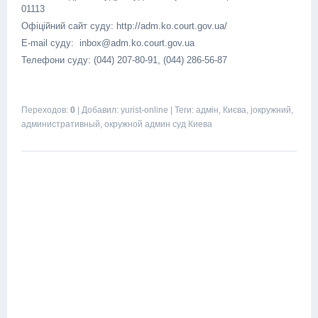
01113
Офіційний сайт суду: http://adm.ko.court.gov.ua/
E-mail суду: inbox@adm.ko.court.gov.ua
Телефони суду: (044) 207-80-91, (044) 286-56-87
Переходов
:
0
|
Добавил
:
yurist-online
|
Теги
:
адмін
,
Києва
,
jокружний
,
административный
,
окружной админ суд Киева