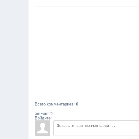
Всего комментариев
:
0
omForm">
Войдите: