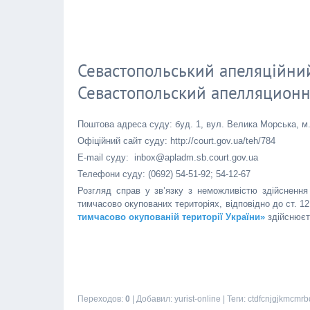
Севастопольський апеляційний
Севастопольский апелляцион
Поштова адреса суду: буд. 1, вул. Велика Морська, м
Офіційний сайт суду: http://court.gov.ua/teh/784
E-mail суду: inbox@apladm.sb.court.gov.ua
Телефони суду: (0692) 54-51-92; 54-12-67
Розгляд справ у зв’язку з неможливістю здійсненн
тимчасово окупованих територіях, відповідно до ст. 1
тимчасово окупованій території України»
здійснює
Переходов
:
0
|
Добавил
:
yurist-online
|
Теги
:
ctdfcnjgjkmcmrb