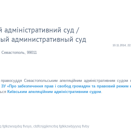
 адміністративний суд /
ный административный суд
10.11.2014, 22
. Севастополь, 99011
я правосуддя Севастопольським апеляційним адміністративним судом 
2
ЗУ «Про забезпечення прав і свобод громадян та правовий режим 
ться
Київським апеляційним адміністративним судом
.
q fgtkzwsqybq flvsys
,
ctdfcnjgjkmcrbq fgtkkzwbjyysq flvby