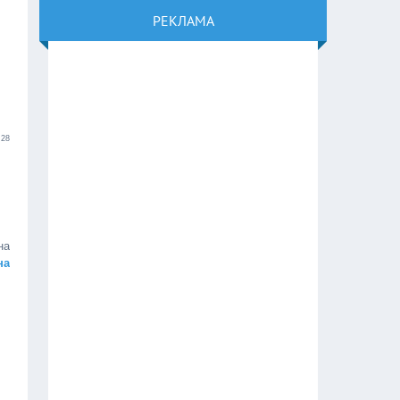
РЕКЛАМА
:28
на
на