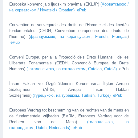
Europska konvencija o ljudskim pravima (EKLJP)
(Хорватською /
на хорватском / Hrvatski / Croatian)
ePub
Convention de sauvegarde des droits de l'Homme et des libertés
fondamentales (CEDH, Convention européenne des droits de
l'homme) (
французькою, на француском, French,
Français
)
ePub
Conveni Europeu per a la Protecció dels Drets Humans i de les
Llibertats Fonamentals (CEDH, Convenció Europea de Drets
Humans)
(каталонською, на каталонском,
Catalan
,
Català)
ePub
İnsan Hakları ve Özgürlüklerinin Korunmasına İlişkin Avrupa
Sözleşmesi (AİHS, Avrupa İnsan Hakları
Sözleşmesi)
(турецькою, на турецком, Turkish, Türkçe)
ePub
Europees Verdrag tot bescherming van de rechten van de mens en
de fundamentele vrijheden (EVRM, Europees Verdrag voor de
Rechten van de Mens)
(голандською, на
голландском, Dutch, Nederlands)
ePub