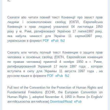
Скачати або читати повний текст Конвенції про захист прав
людини і основоположних свобод (ЄКПЛ, Європейська
Конвенція з прав людини) ухваленої 04 листопада 1950
року у м. Римі, ратифікованої Україною 17 липня1997 року,
яка набула чинності для України 11 серпня1997 року,
українською в форматі
PDF
ePub
fb2
Скачать или читать полный текст Конвенции о защите прав
человека и основных свобод (ЕКПЧ, Европейская конвенция
по правам человека) принятой 4 ноября 1950 в г. Риме,
ратифицированной Украиной 17 июля 1997 года , которая
вступила в силу для Украины 11 августа 1997 года , на
русском языке в формате
PDF
ePub
fb2
Full text of the Convention for the Protection of Human Rights and
Fundamental Freedoms (ECHR, the European Convention on
Human Rights ), adopted November 4, 1950 in Rome (in English/
англійською/на английском)
Download/Read
ePub