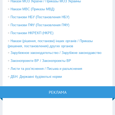
Накази МОЗ України / Приказы МОЗ Украины
Накази МВС (Приказы МВД)
Постанови НБУ (Постановления НБУ)
Постанови ПФУ (Постановления ПФУ)
Постанови НКРЕКП (НКРЕ)
Накази (рішення, постанови) інших органів / Приказы
(решения, постановления) других органов
Зарубежное законодательство / Зарубіжне законодавство
Законопроекти ВР / Законопроекты ВР
Листи та роз’яснення / Письма и разъяснения
ДБН. Державні будівельні норми
РЕКЛАМА