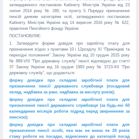
затвердженого постановою Кабінету Міністрів України від 23
липня 2014 року № 280, та пункту 5 Порядку призначення
пенсій деяким категоріям осіб, затвердженого постановою
Кабінету Міністрів України від 14 вересня 2016 року № 622,
правління Пенсійного фонду України
ПОСТАНОВЛЯЄ:
1. Затвердити форми довідок про заробітну плату для
призначення згідно з пунктами 10 і 12розділу XI “Прикінцеві та
перехідні положення” Закону України від 10 грудня 2015 року
№ 889-VIII “Про державну службу” пенсії відповідно до статті
37 Закону України від 16 грудня 1993 року № 3723-XII “Про
державну службу”, що додаються:
форму довідки про складові заробітної плати для
призначення пенсії державного службовця (посадовий
оклад, надбавка за ранг, надбавка за вислугу років)
;
форму довідки про складові заробітної плати для
призначення пенсії державного службовця (за будь-які 60
календарних місяців роботи підряд перед зверненням за
пенсією)
;
форму довідки про складові заробітної плати для
призначення пенсії особі, яка має не менш як 20 років
стажу роботи на посадах, віднесених до категорій посад