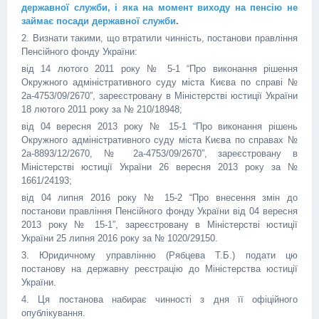
державної служби, і яка на момент виходу на пенсію не
займає посади державної служби
.
2. Визнати такими, що втратили чинність, постанови правління
Пенсійного фонду України:
від 14 лютого 2011 року № 5-1 “Про виконання рішення
Окружного адміністративного суду міста Києва по справі №
2а-4753/09/2670”, зареєстровану в Міністерстві юстиції України
18 лютого 2011 року за № 210/18948;
від 04 вересня 2013 року № 15-1 “Про виконання рішень
Окружного адміністративного суду міста Києва по справах №
2а-8893/12/2670, № 2а-4753/09/2670”, зареєстровану в
Міністерстві юстиції України 26 вересня 2013 року за №
1661/24193;
від 04 липня 2016 року № 15-2 “Про внесення змін до
постанови правління Пенсійного фонду України від 04 вересня
2013 року № 15-1”, зареєстровану в Міністерстві юстиції
України 25 липня 2016 року за № 1020/29150.
3. Юридичному управлінню (Рябцева Т.Б.) подати цю
постанову на державну реєстрацію до Міністерства юстиції
України.
4. Ця постанова набирає чинності з дня її офіційного
опублікування.