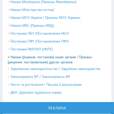
Накази Міноборони (Приказы Минобороны)
Накази Міністерства юстиції
Накази МОЗ України / Приказы МОЗ Украины
Накази МВС (Приказы МВД)
Постанови НБУ (Постановления НБУ)
Постанови ПФУ (Постановления ПФУ)
Постанови НКРЕКП (НКРЕ)
Накази (рішення, постанови) інших органів / Приказы
(решения, постановления) других органов
Зарубежное законодательство / Зарубіжне законодавство
Законопроекти ВР / Законопроекты ВР
Листи та роз’яснення / Письма и разъяснения
ДБН. Державні будівельні норми
РЕКЛАМА