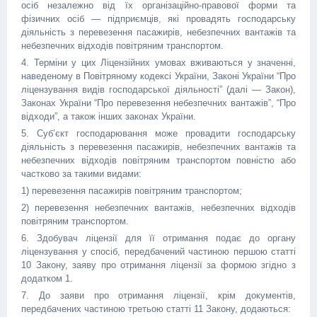
осіб незалежно від їх організаційно-правової форми та
фізичних осіб — підприємців, які провадять господарську
діяльність з перевезення пасажирів, небезпечних вантажів та
небезпечних відходів повітряним транспортом.
4. Терміни у цих Ліцензійних умовах вживаються у значенні,
наведеному в Повітряному кодексі України, Законі України “Про
ліцензування видів господарської діяльності” (далі — Закон),
Законах України “Про перевезення небезпечних вантажів”, “Про
відходи”, а також інших законах України.
5. Суб’єкт господарювання може провадити господарську
діяльність з перевезення пасажирів, небезпечних вантажів та
небезпечних відходів повітряним транспортом повністю або
частково за такими видами:
1) перевезення пасажирів повітряним транспортом;
2) перевезення небезпечних вантажів, небезпечних відходів
повітряним транспортом.
6. Здобувач ліцензії для її отримання подає до органу
ліцензування у спосіб, передбачений частиною першою статті
10 Закону, заяву про отримання ліцензії за формою згідно з
додатком 1.
7. До заяви про отримання ліцензії, крім документів,
передбачених частиною третьою статті 11 Закону, додаються: