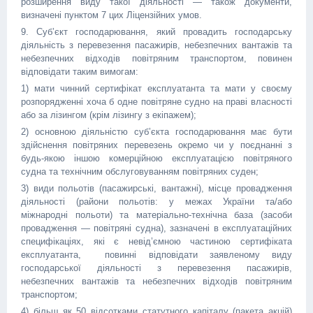
розширення виду такої діяльності — також документи,
визначені пунктом 7 цих Ліцензійних умов.
9. Суб’єкт господарювання, який провадить господарську
діяльність з перевезення пасажирів, небезпечних вантажів та
небезпечних відходів повітряним транспортом, повинен
відповідати таким вимогам:
1) мати чинний сертифікат експлуатанта та мати у своєму
розпорядженні хоча б одне повітряне судно на праві власності
або за лізингом (крім лізингу з екіпажем);
2) основною діяльністю суб’єкта господарювання має бути
здійснення повітряних перевезень окремо чи у поєднанні з
будь-якою іншою комерційною експлуатацією повітряного
судна та технічним обслуговуванням повітряних суден;
3) види польотів (пасажирські, вантажні), місце провадження
діяльності (
райони
польотів: у межах України та/або
міжнародні польоти) та матеріально-технічна база (засоби
провадження — повітряні судна), зазначені в
експлуатаційних
специфікаціях, які є невід’ємною частиною сертифіката
експлуатанта,
повинні відповідати заявленому виду
господарської діяльності з перевезення пасажирів,
небезпечних вантажів та небезпечних відходів повітряним
транспортом
;
4) більш як 50 відсотками статутного капіталу (пакета акцій)