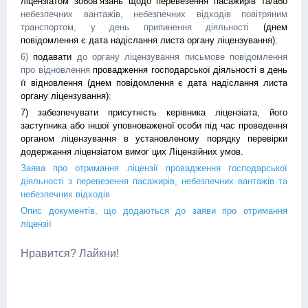
ліцензіатом зобов’язань щодо перевезення пасажирів та/або
небезпечних вантажів, небезпечних відходів повітряним
транспортом, у день припинення діяльності
(днем
повідомлення є дата надіслання листа органу ліцензування)
;
6)
подавати
до органу ліцензування письмове повідомлення
про відновлення
провадження господарської діяльності в день
її відновлення (днем повідомлення є дата надіслання листа
органу ліцензування)
;
7) забезпечувати присутність керівника ліцензіата, його
заступника або іншої уповноваженої особи під час проведення
органом ліцензування в установленому порядку перевірки
додержання ліцензіатом вимог цих Ліцензійних умов.
Заява про отримання ліцензії провадження господарської
діяльності з перевезення пасажирів, небезпечних вантажів та
небезпечних відходів
Опис документів, що додаються до заяви про отримання
ліцензії
Нравится? Лайкни!