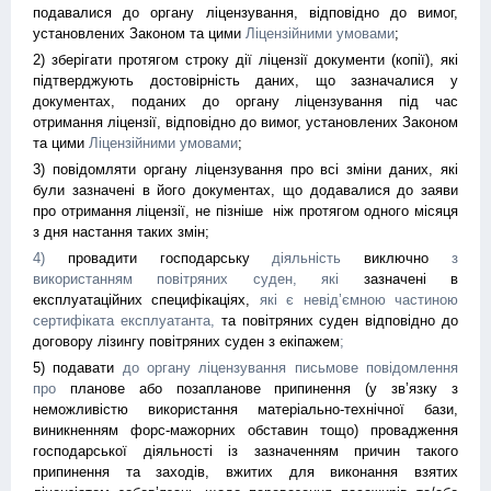
подавалися до органу ліцензування, відповідно до вимог,
установлених Законом та цими
Ліцензійними умовами
;
2) зберігати протягом строку дії ліцензії документи (копії), які
підтверджують достовірність даних, що зазначалися у
документах, поданих до органу ліцензування під час
отримання ліцензії, відповідно до вимог, установлених Законом
та цими
Ліцензійними умовами
;
3) повідомляти органу ліцензування про всі зміни даних, які
були зазначені в його документах, що додавалися до заяви
про отримання ліцензії, не пізніше ніж протягом одного місяця
з дня настання таких змін;
4)
провадити господарську
діяльність
виключно
з
використанням повітряних суден, які
зазначені в
експлуатаційних специфікаціях,
які є невід’ємною частиною
сертифіката експлуатанта,
та повітряних суден відповідно до
договору лізингу повітряних суден з екіпажем
;
5) подавати
до органу ліцензування письмове повідомлення
про
планове або позапланове припинення (у зв’язку з
неможливістю використання матеріально-технічної бази,
виникненням форс-мажорних обставин тощо) провадження
господарської діяльності із зазначенням причин такого
припинення та заходів, вжитих для виконання взятих