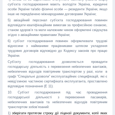
суб’єкта господарювання мають володіти Україна, юридичні
особи України та/або фізичні особи — резиденти України, якщо
інше не передбачено міжнародними договорами України;
5) авіаційний персонал суб’єкта господарювання повинен
відповідати кваліфікаційним вимогам за професійною ознакою,
станом здоров’я та мати належним чином оформлені свідоцтва
згідно з авіаційними правилами України;
6) суб’єкт господарювання повинен оформлювати трудові
відносини з найманими працівниками шляхом укладення
трудових договорів відповідно до Кодексу законів про працю
України.
Суб’єкту господарювання дозволяється провадити
господарську діяльність з перевезення небезпечних вантажів,
небезпечних відходів повітряним транспортом у разі, коли в
графі “Спеціальні дозволи” експлуатаційних специфікацій, які є
невід’ємною частиною сертифіката експлуатанта, проставлено
відповідне позначення (Е 11)
.
10. Суб’єкт господарювання під час провадження
господарської діяльності з перевезення пасажирів,
небезпечних вантажів та небезпечних відходів повітряним
транспортом зобов’язаний:
1)
зберігати протягом строку дії ліцензії документи, копії яких