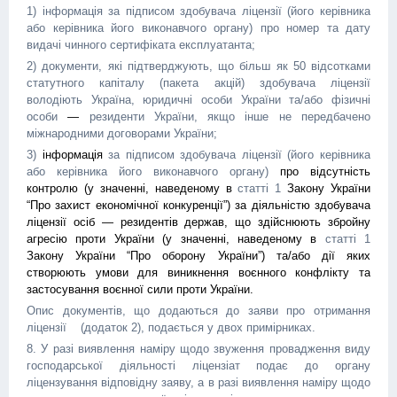
1) інформація за підписом здобувача ліцензії (його керівника
або керівника його виконавчого органу) про номер та дату
видачі чинного сертифіката експлуатанта;
2) документи, які підтверджують, що більш як 50 відсотками
статутного капіталу (пакета акцій) здобувача ліцензії
володіють Україна, юридичні особи України та/або фізичні
особи
—
резиденти України, якщо інше не передбачено
міжнародними договорами України;
3)
інформація
за підписом здобувача ліцензії (його керівника
або керівника його виконавчого органу)
про відсутність
контролю (у значенні, наведеному в
статті 1
Закону України
“Про захист економічної конкуренції”) за діяльністю здобувача
ліцензії осіб — резидентів держав, що здійснюють збройну
агресію проти України (у значенні, наведеному в
статті 1
Закону України “Про оборону України”) та/або дії яких
створюють умови для виникнення воєнного конфлікту та
застосування воєнної сили проти України.
Опис документів, що додаються до заяви про отримання
ліцензії (додаток 2), подається у двох примірниках.
8. У разі виявлення наміру щодо звуження провадження виду
господарської діяльності ліцензіат подає до органу
ліцензування відповідну заяву, а в разі виявлення наміру щодо