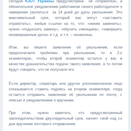
сегодня
КЗОТ Украины
предусмотрена не «отработка», а
обязательное уведомление работником своего работодателя о
намерении уволиться за 14 дней до даты увольнения. Это
максимальный срок, который вас могут
«
заставить
отработать», любые ссылки на то, что: «некем заменить»,
нужно «подыскать замену», «обучить сменщика», «завершить
незавершенные дела» и т.д. и т.п. – незаконны.
Итак, вы пишете заявление об увольнении, если
предполагаете проблемы при увольнении, то в 2-х
экземплярах, чтобы второй экземпляр остался у вас в
качестве доказательства подачи такого заявления, а то потом
будут говорить, что не получали его.
Если директор, секретарь или другое уполномоченное лицо
отказывается ставить подпись на втором экземпляре, тогда
остается отправить заявление об увольнении по почте, с
описью и уведомлением о вручении.
При этом, нужно заметить, что предусмотренный
законодательством двухнедельный срок, начнет свой ход со
дня вручения почтового отправления.