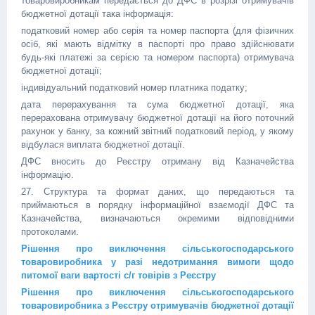
товаровиробникам передається до ДФС в розрізі отримувачів
бюджетної дотації така інформація:
податковий номер або серія та номер паспорта (для фізичних
осіб, які мають відмітку в паспорті про право здійснювати
будь-які платежі за серією та номером паспорта) отримувача
бюджетної дотації;
індивідуальний податковий номер платника податку;
дата перерахування та сума бюджетної дотації, яка
перерахована отримувачу бюджетної дотації на його поточний
рахунок у банку, за кожний звітний податковий період, у якому
відбулася виплата бюджетної дотації.
ДФС вносить до Реєстру отриману від Казначейства
інформацію.
27. Структура та формат даних, що передаються та
приймаються в порядку інформаційної взаємодії ДФС та
Казначейства, визначаються окремими відповідними
протоколами.
Рішення про виключення сільськогосподарського
товаровиробника у разі недотримання вимоги щодо
питомої ваги вартості с/г товірів з Реєстру
Рішення про виключення сільськогосподарського
товаровиробника з Реєстру отримувачів бюджетної дотації