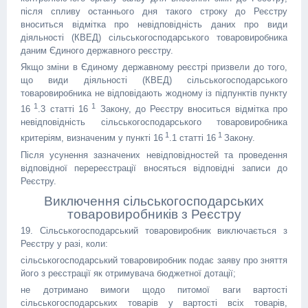
після спливу останнього дня такого строку до Реєстру
вноситься відмітка про невідповідність даних про види
діяльності (КВЕД) сільськогосподарського товаровиробника
даним Єдиного державного реєстру.
Якщо зміни в Єдиному державному реєстрі призвели до того,
що види діяльності (КВЕД) сільськогосподарського
товаровиробника не відповідають жодному із підпунктів пункту
1
1
16
.3 статті 16
Закону, до Реєстру вноситься відмітка про
невідповідність сільськогосподарського товаровиробника
1
1
критеріям, визначеним у пункті 16
.1 статті 16
Закону.
Після усунення зазначених невідповідностей та проведення
відповідної перереєстрації вносяться відповідні записи до
Реєстру.
Виключення сільськогосподарських
товаровиробників з Реєстру
19. Сільськогосподарський товаровиробник виключається з
Реєстру у разі, коли:
сільськогосподарський товаровиробник подає заяву про зняття
його з реєстрації як отримувача бюджетної дотації;
не дотримано вимоги щодо питомої ваги вартості
сільськогосподарських товарів у вартості всіх товарів,