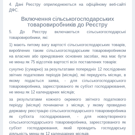
4. Дані Реєстру оприлюднюються на офіційному веб-сайті
ДФС.
Включення сільськогосподарських
товаровиробників до Реєстру
5. До Реєстру включаються сільськогосподарські
товаровиробники, які:
1) мають питому вагу вартості сільськогосподарських товарів,
вироблених таким сільськогосподарським товаровиробником
на власних або орендованих основних засобах, яка має бути
не менш як 75 відсотків вартості всіх поставлених товарів:
сукупно (сумарно) за результатами попередніх 12 послідовних
звітних податкових періодів (місяців), які передують місяцю, в
якому подається заява, - для сільськогосподарського
товаровиробника, зареєстрованого як суб'єкт господарювання,
не менш як 12 календарних місяців;
за результатами кожного окремого звітного податкового
періоду (місяця) починаючи з місяця, у якому проведено
державну реєстрацію сільськогосподарського товаровиробника
як суб'єкта господарювання, - для новоутвореного
сільськогосподарського товаровиробника, зареєстрованого як
суб'єкт господарювання, який провадить господарську
діяльність менш як 12 календарних місяців.