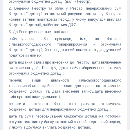
отримувачів бюджетної дотації (далі - Реєстр).
2. Ведення Реєстру та облік у Реєстрі перерахованих сум
бюджетної дотації на поточний рахунок платника у банку за
кожний звітний податковий період, у якому відбулася виплата
бюджетної дотації, здійснюється ДФС.
3. До Реєстру вносяться такі дані:
найменування або прізвище, ім'я, по батькові
сільськогосподарського товаровиробника - отримувача
бюджетної дотації, його податковий номер та індивідуальний
податковий номер;
дата подання заяви про внесення до Реєстру, дати включення/
виключення до/з Реєстру, дати набуття/припинення статусу
отримувача бюджетної дотації;
перелік видів діяльності сільськогосподарського
товаровиробника, здійснення яких дає право на отримання
бюджетної дотації, та дата внесення запису/дата внесення
змін про такі види діяльності;
реквізити поточного банківського рахунка отримувача
бюджетної дотації для перерахування бюджетної дотації;
дата та сума перерахування бюджетної дотації на поточний
рахунок платника у банку за кожний звітний податковий період,
у якому відбулася виплата бюджетної дотації.