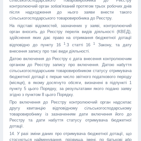
сільськогосподарського товаровиробника до Реєстру
контролюючий орган зобов'язаний протягом трьох робочих днів
після надходження до нього заяви внести такого
сільськогосподарського товаровиробника до Реєстру.
На підставі відомостей, зазначених у заяві, контролюючий
орган вносить до Реєстру перелік видів діяльності (КВЕД),
здійснення яких дає право на отримання бюджетної дотації
1
1
відповідно до пункту 16
.3 статті 16
Закону, та дату
внесення запису про такі види діяльності.
Датою включення до Реєстру є дата внесення контролюючим
органом до Реєстру запису про включення. Датою набуття
сільськогосподарським товаровиробником статусу отримувача
бюджетної дотації є перше число звітного податкового періоду
(місяця), в якому досягнуто обсяги, визначені в підпункті 1
пункту 5 цього Порядку, за результатами якого подано заяву
згідно з пунктом 8 цього Порядку.
Про включення до Реєстру контролюючий орган надсилає
другу квитанцію відповідному сільськогосподарському
товаровиробнику із зазначенням дати включення його до
Реєстру та дати набуття статусу отримувача бюджетної
дотації.
14. У разі зміни даних про отримувача бюджетної дотації, що
стосуються найменування, прізвища, імені, по батькові або