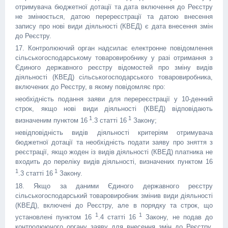
отримувача бюджетної дотації та дата включення до Реєстру
не змінюється, датою перереєстрації та датою внесення
запису про нові види діяльності (КВЕД) є дата внесення змін
до Реєстру.
17. Контролюючий орган надсилає електронне повідомлення
сільськогосподарському товаровиробнику у разі отримання з
Єдиного державного реєстру відомостей про зміну видів
діяльності (КВЕД) сільськогосподарського товаровиробника,
включених до Реєстру, в якому повідомляє про:
необхідність подання заяви для перереєстрації у 10-денний
строк, якщо нові види діяльності (КВЕД) відповідають
1
1
визначеним пунктом 16
.3 статті 16
Закону;
невідповідність видів діяльності критеріям отримувача
бюджетної дотації та необхідність подати заяву про зняття з
реєстрації, якщо жоден із видів діяльності (КВЕД) платника не
входить до переліку видів діяльності, визначених пунктом 16
1
1
.3 статті 16
Закону.
18. Якщо за даними Єдиного державного реєстру
сільськогосподарський товаровиробник змінив види діяльності
(КВЕД), включені до Реєстру, але в порядку та строк, що
1
1
установлені пунктом 16
.4 статті 16
Закону, не подав до
контролюючого органу заяву для внесення змін до Реєстру,