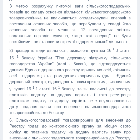
З метою розрахунку питомої ваги сільськогосподарських
товарів до складу основної діяльності сільськогосподарського
товаровиробника не включаються оподатковувані операції з
постачання основних засобів, що перебували у складі його
основних засобів не менш як 12 послідовних звітних
податкових періодів сукупно, якщо такі операції не були
постійними і не становили окремої підприємницької діяльності;
1
2) провадять види діяльності, визначені пунктом 16
.3 статті
1
16
Закону України "Про державну підтримку сільського
господарства України" (далі - Закон), що підтверджується
даними Єдиного державного реєстру юридичних осіб, фізичних
осіб - підприємців та громадських формувань (далі - Єдиний
державний реєстр), відповідають іншим критеріям, визначеним
1
1
у пункті 16
.1 статті 16
Закону, та які включені до реєстру
платників податку на додану вартість і така реєстрація
платником податку на додану вартість не є анульованою на
дату подання заяви про внесення сільськогосподарського
товаровиробника до Реєстру.
6. Сільськогосподарський товаровиробник для внесення до
Реєстру подає до контролюючого органу за місцем свого
обліку як платника податку на додану вартість заяву про
внесення сільськогосподарського товаровиробника до Реєстру