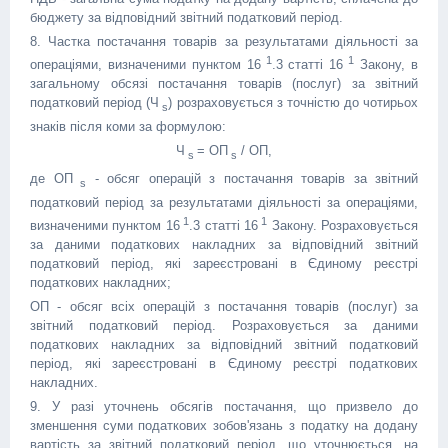
бюджету за відповідний звітний податковий період.
8. Частка постачання товарів за результатами діяльності за
1
1
операціями, визначеними пунктом 16
.3 статті 16
Закону, в
загальному обсязі постачання товарів (послуг) за звітний
податковий період (Ч
) розраховується з точністю до чотирьох
s
знаків після коми за формулою:
Ч
= ОП
/ ОП,
s
s
де ОП
- обсяг операцій з постачання товарів за звітний
s
податковий період за результатами діяльності за операціями,
1
1
визначеними пунктом 16
.3 статті 16
Закону. Розраховується
за даними податкових накладних за відповідний звітний
податковий період, які зареєстровані в Єдиному реєстрі
податкових накладних;
ОП - обсяг всіх операцій з постачання товарів (послуг) за
звітний податковий період. Розраховується за даними
податкових накладних за відповідний звітний податковий
період, які зареєстровані в Єдиному реєстрі податкових
накладних.
9. У разі уточнень обсягів постачання, що призвело до
зменшення суми податкових зобов'язань з податку на додану
вартість за звітний податковий період, що уточнюється, на