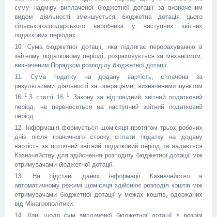
суму надміру виплаченої бюджетної дотації за визначеним
видом діяльності зменшується бюджетна дотація цього
сільськогосподарського виробника у наступних звітних
податкових періодах.
10. Сума бюджетної дотації, яка підлягає перерахуванню в
звітному податковому періоді, розраховується за механізмом,
визначеним Порядком розподілу бюджетної дотації.
11. Сума податку на додану вартість, сплачена за
результатами діяльності за операціями, визначеними пунктом
1
1
16
.3 статті 16
Закону за відповідний звітний податковий
період, не переноситься на наступний звітний податковий
період.
12. Інформація формується щомісяця протягом трьох робочих
днів після граничного строку сплати податку на додану
вартість за поточний звітний податковий період та надається
Казначейству для здійснення розподілу бюджетної дотації між
отримувачами бюджетної дотації.
13. На підставі даних інформації Казначейство в
автоматичному режимі щомісяця здійснює розподіл коштів між
отримувачами бюджетної дотації у межах коштів, одержаних
від Мінагрополітики.
14. Дані щодо сум виплаченої бюджетної дотації в розрізі