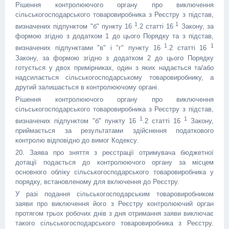
Рішення контролюючого органу про виключення
сільськогосподарського товаровиробника з Реєстру з підстав,
1
1
визначених підпунктом "б" пункту 16
.2 статті 16
Закону, за
формою згідно з додатком 1 до цього Порядку та з підстав,
1
1
визначених підпунктами "в" і "г" пункту 16
.2 статті 16
Закону, за формою згідно з додатком 2 до цього Порядку
готується у двох примірниках, один з яких надається та/або
надсилається сільськогосподарському товаровиробнику, а
другий залишається в контролюючому органі.
Рішення контролюючого органу про виключення
сільськогосподарського товаровиробника з Реєстру з підстав,
1
1
визначених підпунктом "б" пункту 16
.2 статті 16
Закону,
приймається за результатами здійснення податкового
контролю відповідно до вимог Кодексу.
20. Заява про зняття з реєстрації отримувача бюджетної
дотації подається до контролюючого органу за місцем
основного обліку сільськогосподарського товаровиробника у
порядку, встановленому для включення до Реєстру.
У разі подання сільськогосподарським товаровиробником
заяви про виключення його з Реєстру контролюючий орган
протягом трьох робочих днів з дня отримання заяви виключає
такого сільськогосподарського товаровиробника з Реєстру.