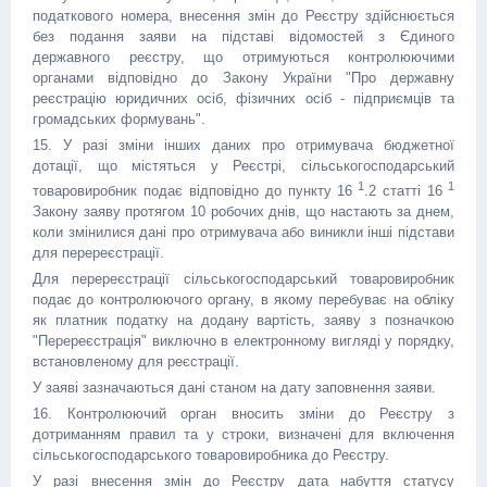
податкового номера, внесення змін до Реєстру здійснюється
без подання заяви на підставі відомостей з Єдиного
державного реєстру, що отримуються контролюючими
органами відповідно до Закону України "Про державну
реєстрацію юридичних осіб, фізичних осіб - підприємців та
громадських формувань".
15. У разі зміни інших даних про отримувача бюджетної
дотації, що містяться у Реєстрі, сільськогосподарський
1
1
товаровиробник подає відповідно до пункту 16
.2 статті 16
Закону заяву протягом 10 робочих днів, що настають за днем,
коли змінилися дані про отримувача або виникли інші підстави
для перереєстрації.
Для перереєстрації сільськогосподарський товаровиробник
подає до контролюючого органу, в якому перебуває на обліку
як платник податку на додану вартість, заяву з позначкою
"Перереєстрація" виключно в електронному вигляді у порядку,
встановленому для реєстрації.
У заяві зазначаються дані станом на дату заповнення заяви.
16. Контролюючий орган вносить зміни до Реєстру з
дотриманням правил та у строки, визначені для включення
сільськогосподарського товаровиробника до Реєстру.
У разі внесення змін до Реєстру дата набуття статусу