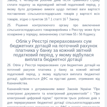
Закону, є четвертий робочий день після граничного строку
сплати податку за відповідний звітний податковий період, у
якому було дотримано вимоги щодо питомої ваги вартості
поставлених сільськогосподарських товарів у вартості всіх
1
1
товарів, згідно з пунктом 16
.1 статті 16
Закону.
25. Рішення контролюючого органу про виключення
сільськогосподарського товаровиробника з Реєстру може бути
оскаржене у порядку, визначеному статтями 55 і 56 Кодексу.
Облік у Реєстрі перерахованих сум
бюджетних дотацій на поточний рахунок
платника у банку за кожний звітний
податковий період, у якому відбулася
виплата бюджетної дотації
26. Облік у Реєстрі перерахованих сум бюджетних дотацій на
поточний рахунок платника у банку за кожний звітний
податковий період, у якому відбулася виплата бюджетної
дотації, здійснюється ДФС на підставі даних, отриманих від
Казначейства.
Казначейством з дотриманням вимог Законів України "Про
електронні документи та електронний документообіг" і "Про
електронний цифровий підпис" протягом трьох робочих днів з
дня перерахування бюджетної дотації сільськогосподарським