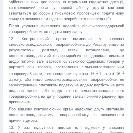
здійснення яких дає право на отримання бюджетної дотації,
контролюючий орган у першій або у другій квитанції
звертається до особи з письмовою пропозицією подати нову
заяву (із зазначенням підстав неприйняття попередньої).
Після усунення виявлених недоліків сільськогосподарський
товаровиробник може подати нову заяву.
12. Контролюючий орган відмовляє у внесенні
сільськогосподарського товаровиробника до Реєстру, якщо за
результатами розгляду заяви встановлено, що
сільськогосподарський товаровиробник не відповідає вимогам
щодо питомої ваги вартості сільськогосподарських товарів у
вартості всіх товарів, поставлених сільськогосподарським
1
1
товаровиробником, встановленим пунктом 16
.1 статті 16
Закону, або якщо сільськогосподарський товаровиробник не
зареєстрований платником податку на додану вартість на дату
подання заяви, або щодо такого сільськогосподарського
товаровиробника на дату подання заяви прийнято рішення про
припинення.
Про відмову контролюючий орган надсилає другу квитанцію
сільськогосподарському товаровиробнику із зазначенням
причин відмови.
13. У разі відсутності підстав для відмови у внесенні