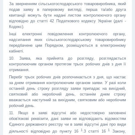
За зверненням сільськогосподарського товаровиробника, який
подав заяву в паперовому вигляді, перша та/або друга
квитанції можуть бути надані листом контролюючого органу
відповідно до статті 42 Податкового кодексу України (далі -
Кодекс).
Інші електронні повідомлення контролюючого органу,
надсилання яких сільськогосподарському товаровиробнику
передбачене цим Порядком, розміщуються в електронному
кабінеті.
10. Заява, яка прийнята до розгляду, розглядається
контролюючим органом протягом трьох робочих днів з дня її
отримання.
Перебіг трьох робочих днів розпочинається з дня, що настає
за днем отримання контролюючим органом заяви. У разі коли
останній день строку розгляду заяви припадає на вихідний,
святковий або неробочий день, останнім днем строку
вважається наступний за вихідним, святковим або неробочим
робочий день.
11. Якщо в заяві відсутні або недостовірно заповнені
обов'язкові реквізити, дані заяви не відповідають відомостям
Єдиного державного реєстру чи в заяві відсутні дані про види
1
1
діяльності відповідно до пункту 16
.3 статті 16
Закону,