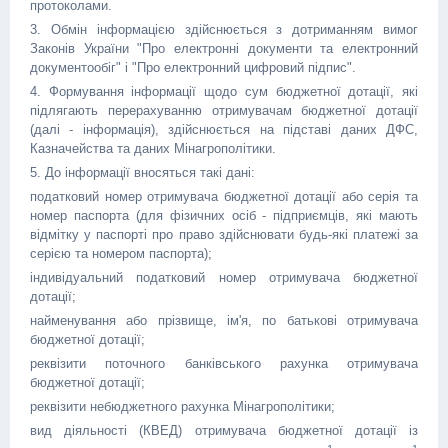
протоколами.
3. Обмін інформацією здійснюється з дотриманням вимог
Законів України "Про електронні документи та електронний
документообіг" і "Про електронний цифровий підпис".
4. Формування інформації щодо сум бюджетної дотації, які
підлягають перерахуванню отримувачам бюджетної дотації
(далі - інформація), здійснюється на підставі даних ДФС,
Казначейства та даних Мінагрополітики.
5. До інформації вносяться такі дані:
податковий номер отримувача бюджетної дотації або серія та
номер паспорта (для фізичних осіб - підприємців, які мають
відмітку у паспорті про право здійснювати будь-які платежі за
серією та номером паспорта);
індивідуальний податковий номер отримувача бюджетної
дотації;
найменування або прізвище, ім'я, по батькові отримувача
бюджетної дотації;
реквізити поточного банківського рахунка отримувача
бюджетної дотації;
реквізити небюджетного рахунка Мінагрополітики;
вид діяльності (КВЕД) отримувача бюджетної дотації із