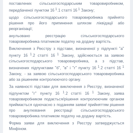
поставлених сільськогосподарським товаровиробником,
1
1
передбаченої пунктом 16
.1 статті 16
Закону;
щодо сільськогосподарського товаровиробника прийнято
рішення про його припинення шляхом ліквідації або
реорганізації;
анульовано реєстрацію сільськогосподарського
товаровиробника платником податку на додану вартість.
Виключення з Реєстру з підстави, визначеної у підпункті "а"
1
1
пункту 16
.2 статті 16
Закону, здійснюється за заявою
сільськогосподарського товаровиробника, а з підстав,
1
1
визначених підпунктами "б", "в" і "г" пункту 16
.2 статті 16
Закону, - за заявою сільськогосподарського товаровиробника
або за рішенням контролюючого органу.
За наявності підстави для виключення з Реєстру, визначеної
1
1
підпунктом "г" пункту 16
.2 статті 16
Закону, заява
товаровиробником подається/рішення контролюючим органом
приймається одночасно з поданням заяви/ прийняттям рішення
про анулювання реєстрації сільськогосподарського
товаровиробника платником податку на додану вартість.
Форма заяви для виключення з Реєстру затверджується
Мінфіном.