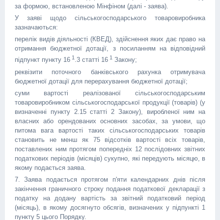
за формою, встановленою Мінфіном (далі - заява).
У заяві щодо сільськогосподарського товаровиробника
зазначаються:
перелік видів діяльності (КВЕД), здійснення яких дає право на
отримання бюджетної дотації, з посиланням на відповідний
1
1
підпункт пункту 16
.3 статті 16
Закону;
реквізити поточного банківського рахунка отримувача
бюджетної дотації для перерахування бюджетної дотації;
суми вартості реалізованої сільськогосподарським
товаровиробником сільськогосподарської продукції (товарів) (у
визначенні пункту 2.15 статті 2 Закону), виробленої ним на
власних або орендованих основних засобах, за умови, що
питома вага вартості таких сільськогосподарських товарів
становить не менш як 75 відсотків вартості всіх товарів,
поставлених ним протягом попередніх 12 послідовних звітних
податкових періодів (місяців) сукупно, які передують місяцю, в
якому подається заява.
7. Заява подається протягом п'яти календарних днів після
закінчення граничного строку подання податкової декларації з
податку на додану вартість за звітний податковий період
(місяць), в якому досягнуто обсягів, визначених у підпункті 1
пункту 5 цього Порядку.