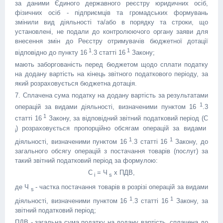
за даними Єдиного державного реєстру юридичних осіб,
фізичних осіб - підприємців та громадських формувань
змінили вид діяльності та/або в порядку та строки, що
установлені, не подали до контролюючого органу заяви для
внесення змін до Реєстру отримувачів бюджетної дотації
1
1
відповідно до пункту 16
.3 статті 16
Закону;
мають заборгованість перед бюджетом щодо сплати податку
на додану вартість на кінець звітного податкового періоду, за
який розраховується бюджетна дотація.
7. Сплачена сума податку на додану вартість за результатами
1
операцій за видами діяльності, визначеними пунктом 16
.3
1
статті 16
Закону, за відповідний звітний податковий період (С
) розраховується пропорційно обсягам операцій за видами
i
1
1
діяльності, визначеними пунктом 16
.3 статті 16
Закону, до
загального обсягу операцій з постачання товарів (послуг) за
такий звітний податковий період за формулою:
С
= Ч
х ПДВ,
i
s
де Ч
- частка постачання товарів в розрізі операцій за видами
s
1
1
діяльності, визначеними пунктом 16
.3 статті 16
Закону, за
звітний податковий період;
ПДВ - загальна сума податку на додану вартість, сплачена до