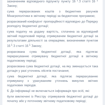
1
1
зазначенням відповідного підпункту пункту 16
.3 статті 16
Закону;
сума перерахованих коштів з бюджетних рахунків
Мінагрополітики в звітному періоді за бюджетною програмою;
розрахований коефіцієнт пропорційності відповідно до Порядку
розподілу бюджетної дотації;
сума податку на додану вартість, сплачена за відповідний
звітний податковий період отримувачем бюджетної дотації за
результатами діяльності за операціями, визначеними пунктом
1
1
16
.3 статті 16
Закону;
розрахована сума бюджетної дотації, яка підлягає
перерахуванню отримувачу бюджетної дотації в звітному
податковому періоді;
розрахована сума бюджетної дотації, на яку зменшується така
дотація у разі уточнень обсягів постачання;
сума бюджетної дотації, яка підлягає перерахуванню
отримувачу з урахуванням уточнень минулих звітних
податкових періодів.
6. До інформації не включається інформація про осіб, які:
були виключені із Реєстру отримувачів бюджетної дотації до
початку або у поточному звітному податковому періоді;