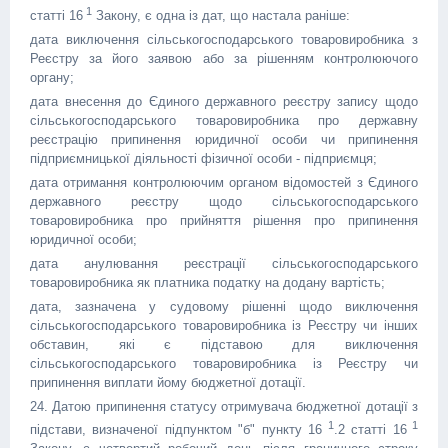
1
статті 16
Закону, є одна із дат, що настала раніше:
дата виключення сільськогосподарського товаровиробника з
Реєстру за його заявою або за рішенням контролюючого
органу;
дата внесення до Єдиного державного реєстру запису щодо
сільськогосподарського товаровиробника про державну
реєстрацію припинення юридичної особи чи припинення
підприємницької діяльності фізичної особи - підприємця;
дата отримання контролюючим органом відомостей з Єдиного
державного реєстру щодо сільськогосподарського
товаровиробника про прийняття рішення про припинення
юридичної особи;
дата анулювання реєстрації сільськогосподарського
товаровиробника як платника податку на додану вартість;
дата, зазначена у судовому рішенні щодо виключення
сільськогосподарського товаровиробника із Реєстру чи інших
обставин, які є підставою для виключення
сільськогосподарського товаровиробника із Реєстру чи
припинення виплати йому бюджетної дотації.
24. Датою припинення статусу отримувача бюджетної дотації з
1
1
підстави, визначеної підпунктом "б" пункту 16
.2 статті 16