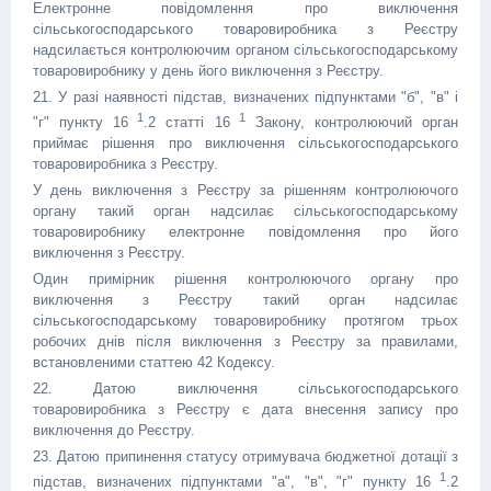
Електронне повідомлення про виключення
сільськогосподарського товаровиробника з Реєстру
надсилається контролюючим органом сільськогосподарському
товаровиробнику у день його виключення з Реєстру.
21. У разі наявності підстав, визначених підпунктами "б", "в" і
1
1
"г" пункту 16
.2 статті 16
Закону, контролюючий орган
приймає рішення про виключення сільськогосподарського
товаровиробника з Реєстру.
У день виключення з Реєстру за рішенням контролюючого
органу такий орган надсилає сільськогосподарському
товаровиробнику електронне повідомлення про його
виключення з Реєстру.
Один примірник рішення контролюючого органу про
виключення з Реєстру такий орган надсилає
сільськогосподарському товаровиробнику протягом трьох
робочих днів після виключення з Реєстру за правилами,
встановленими статтею 42 Кодексу.
22. Датою виключення сільськогосподарського
товаровиробника з Реєстру є дата внесення запису про
виключення до Реєстру.
23. Датою припинення статусу отримувача бюджетної дотації з
1
підстав, визначених підпунктами "а", "в", "г" пункту 16
.2