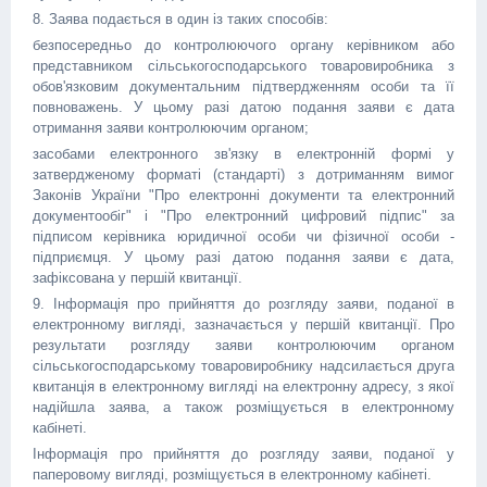
8. Заява подається в один із таких способів:
безпосередньо до контролюючого органу керівником або
представником сільськогосподарського товаровиробника з
обов'язковим документальним підтвердженням особи та її
повноважень. У цьому разі датою подання заяви є дата
отримання заяви контролюючим органом;
засобами електронного зв'язку в електронній формі у
затвердженому форматі (стандарті) з дотриманням вимог
Законів України "Про електронні документи та електронний
документообіг" і "Про електронний цифровий підпис" за
підписом керівника юридичної особи чи фізичної особи -
підприємця. У цьому разі датою подання заяви є дата,
зафіксована у першій квитанції.
9. Інформація про прийняття до розгляду заяви, поданої в
електронному вигляді, зазначається у першій квитанції. Про
результати розгляду заяви контролюючим органом
сільськогосподарському товаровиробнику надсилається друга
квитанція в електронному вигляді на електронну адресу, з якої
надійшла заява, а також розміщується в електронному
кабінеті.
Інформація про прийняття до розгляду заяви, поданої у
паперовому вигляді, розміщується в електронному кабінеті.