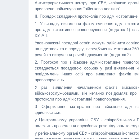
Антитерористичного центру при СБУ, керівники орган
присвоєно найменування “військова частина”.
II. Порядок складання протоколів про адміністративн
1. У випадку виявлення факту вчинення адміністрат
про адміністративне правопорушення (додаток 1) із 
КУпАП.
Уповноважені посадові особи можуть здійснити особис
на підставах та в порядку, передбачених статтями 26
речей та вилучення речей і документів (додаток 2).
2. Протокол про військове адміністративне правопо
складається посадовою особою у разі виявлення н
повідомлень інших осіб про виявлення фактів вчи
правопорушень.
У разі виявлення начальником фактів військов
військовослужбовцями, він негайно повідомляє про
протоколи про адміністративні правопорушення.
3. Оформлення матеріалів про військове адмініс
здійснюється:
у Центральному управлінні СБУ - співробітниками Гол
належить проведення службових розслідувань та служ
у регіональному органі СБУ - співробітниками інспектор