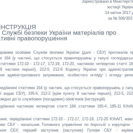
Зареєстровано в Міністерст
юстиції Украї
14 квітня 2017 
за № 506/303
ІНСТРУКЦІЯ
Службі безпеки України матеріалів про
ативні правопорушення
адовими особами Служби безпеки України (далі - СБУ) протоколів п
ею 164 (у частині, що стосується правопорушень у галузі господарськ
статтями 172-10 - 172-17, 172-19, 172-20, частиною четвертою статті 18
 9 частини першої), 212-5, 212-6 Кодексу України про адміністратив
ня адміністративного затримання, особистого огляду і огляду рече
редбачені статтями 164 (у частині, що стосується правопорушень у галу
ої видає СБУ), 195-5, 212-2 (крім пункту 9 частини першої), 212-5, 212
ідно до їх службових (посадових) обов’язків (інструкцій).
едбачені частиною четвертою статті 184, статтями 185-4, 185-11 КУпА
ння, передбачені статтями 172-10 - 172-17, 172-19, 172-20 КУпАП, маю
ви СБУ - начальник Головного управління по боротьбі з корупцією 
ління СБУ, перший заступник (заступник) Голови СБУ - керівн