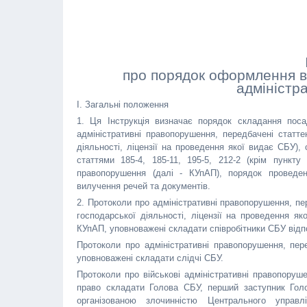
про порядок оформлення в 
адміністр
I. Загальні положення
1. Ця Інструкція визначає порядок складання пос
адміністративні правопорушення, передбачені статт
діяльності, ліцензії на проведення якої видає СБУ), 
статтями 185-4, 185-11, 195-5, 212-2 (крім пункту
правопорушення (далі - КУпАП), порядок проведен
вилучення речей та документів.
2. Протоколи про адміністративні правопорушення, пе
господарської діяльності, ліцензії на проведення як
КУпАП, уповноважені складати співробітники СБУ відпов
Протоколи про адміністративні правопорушення, пер
уповноважені складати слідчі СБУ.
Протоколи про військові адміністративні правопоруше
право складати Голова СБУ, перший заступник Голо
організованою злочинністю Центрального управ