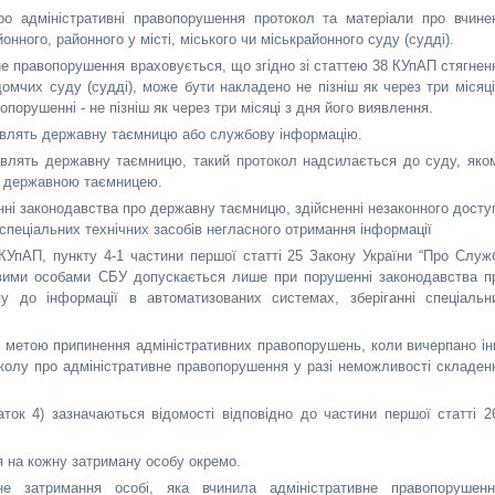
про адміністративні правопорушення протокол та матеріали про вчине
ного, районного у місті, міського чи міськрайонного суду (судді).
не правопорушення враховується, що згідно зі статтею 38 КУпАП стягнен
домчих суду (судді), може бути накладено не пізніш як через три місяці
орушенні - не пізніш як через три місяці з дня його виявлення.
новлять державну таємницю або службову інформацію.
овлять державну таємницю, такий протокол надсилається до суду, яко
 з державною таємницею.
енні законодавства про державну таємницю, здійсненні незаконного досту
 спеціальних технічних засобів негласного отримання інформації
 КУпАП, пункту 4-1 частини першої статті 25 Закону України “Про Служ
овими особами СБУ допускається лише при порушенні законодавства п
у до інформації в автоматизованих системах, зберіганні спеціальн
 метою припинення адміністративних правопорушень, коли вичерпано ін
колу про адміністративне правопорушення у разі неможливості складен
аток 4) зазначаються відомості відповідно до частини першої статті 2
я на кожну затриману особу окремо.
е затримання особі, яка вчинила адміністративне правопорушенн