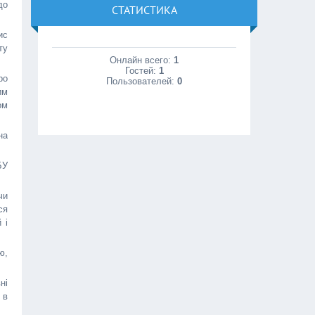
до
СТАТИСТИКА
ис
ту
Онлайн всего:
1
Гостей:
1
ро
Пользователей:
0
им
ом
на
БУ
чи
ся
 і
ю,
ні
 в