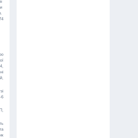
ві
ни
р.
74
ро
ої
4,
ні
й,
зі
-6
П,
ть
та
ик