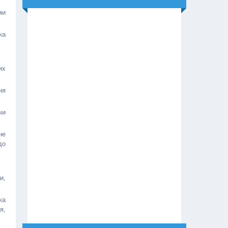
ми
ка
их
ня
чи
не
до
и,
ка
я,