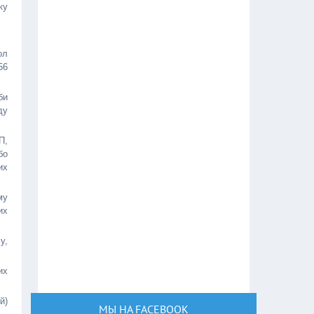
ку
ол
56
би
ду
П,
бо
их
му
их
у,
их
й)
МЫ НА FACEBOOK