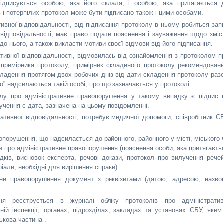
ідписується особою, яка його склала, і особою, яка притягається 
ів і потерпілих протокол може бути підписано також і цими особами.
тивної відповідальності, від підписання протоколу в ньому робиться зап
 відповідальності, має право подати пояснення і зауваження щодо зміс
до нього, а також викласти мотиви своєї відмови від його підписання.
ративної відповідальності, відмовилась від ознайомлення з протоколом п
 примірника протоколу, примірник складеного протоколу рекомендован
кладення протягом двох робочих днів від дати складення протоколу раз
о” надсилаються такій особі, про що зазначається у протоколі.
олу про адміністративне правопорушення у такому випадку є підпис 
учення є дата, зазначена на цьому повідомленні.
ративної відповідальності, потребує медичної допомоги, співробітник С
опорушення, що надсилається до районного, районного у місті, міського 
ти про адміністративне правопорушення (пояснення особи, яка притягаєть
відків, висновок експерта, речові докази, протокол про вилучення речей
ріали, необхідні для вирішення справи).
не правопорушення документ з реквізитами (датою, адресою, назво
ня реєструється в журналі обліку протоколів про адміністратив
ій інспекції, органах, підрозділах, закладах та установах СБУ, яким
ькова частина”.