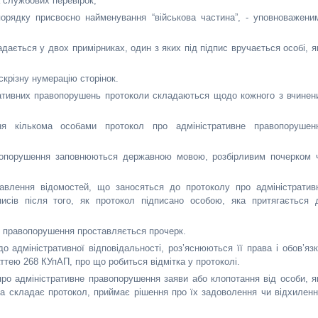
 службових перевірок;
орядку присвоєно найменування “військова частина”, - уповноважени
дається у двох примірниках, один з яких під підпис вручається особі, я
крізну нумерацію сторінок.
тративних правопорушень протоколи складаються щодо кожного з вчинен
ня кількома особами протокол про адміністративне правопорушен
равопорушення заповнюються державною мовою, розбірливим почерком 
авлення відомостей, що заносяться до протоколу про адміністратив
исів після того, як протокол підписано особою, яка притягається 
е правопорушення проставляється прочерк.
о адміністративної відповідальності, роз’яснюються її права і обов’язк
аттею 268 КУпАП, про що робиться відмітка у протоколі.
про адміністративне правопорушення заяви або клопотання від особи, я
ка складає протокол, приймає рішення про їх задоволення чи відхиленн