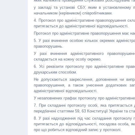
яких належить проведення службових розслідувань та
у закладі та установі СБУ, яким в установленому п
начальником (керівником) співробітниками.
4. Протокол про адміністративне правопорушення скла
притягається до адміністративної відповідальності.
Протокол про адміністративне правопорушення має нас
5. У разі вчинення особою кількох окремих адмініс
правопорушень.
У разі вчинення адміністративного правопорушен
складається на кожну особу окремо.
6. Усі реквізити протоколу про адміністративне п
друкарським способом.
Не допускаються закреслення, доповнення чи випр
правопорушення, а також унесення додаткових зап
адміністративної відповідальності.
У незаповнених графах протоколу про адміністративн
7. При складанні протоколу особі, яка притягається д
передбачені статтями 59, 63 Конституції України та ст
8. У разі надходження під час складання протоколу 
притягається до відповідальності, посадова особа, я
про що робиться відповідний запис у протоколі.