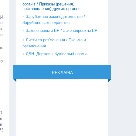
органів / Приказы (решения,
постановления) других органов
Зарубежное законодательство /
14
Зарубіжне законодавство
ні
ро
Законопроекти ВР / Законопроекты ВР
ні
Листи та роз’яснення / Письма и
разъяснения
що
ДБН. Державні будівельні норми
ну
РЕКЛАМА
НО
ня
ни
73