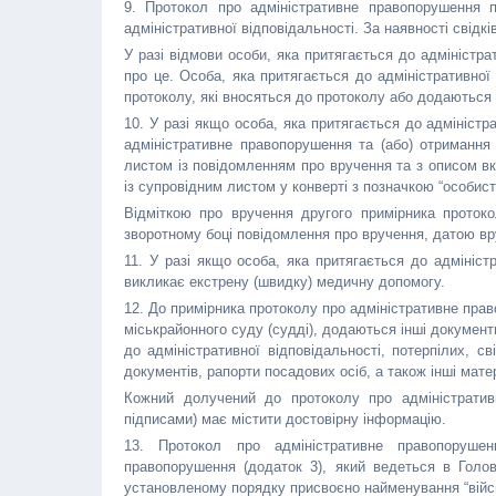
9. Протокол про адміністративне правопорушення п
адміністративної відповідальності. За наявності свідк
У разі відмови особи, яка притягається до адміністра
про це. Особа, яка притягається до адміністративної
протоколу, які вносяться до протоколу або додаються 
10. У разі якщо особа, яка притягається до адмініст
адміністративне правопорушення та (або) отримання
листом із повідомленням про вручення та з описом в
із супровідним листом у конверті з позначкою “особист
Відміткою про вручення другого примірника проток
зворотному боці повідомлення про вручення, датою вр
11. У разі якщо особа, яка притягається до адмініст
викликає екстрену (швидку) медичну допомогу.
12. До примірника протоколу про адміністративне прав
міськрайонного суду (судді), додаються інші докумен
до адміністративної відповідальності, потерпілих, с
документів, рапорти посадових осіб, а також інші мате
Кожний долучений до протоколу про адміністратив
підписами) має містити достовірну інформацію.
13. Протокол про адміністративне правопорушен
правопорушення (додаток 3), який ведеться в Головн
установленому порядку присвоєно найменування “війс