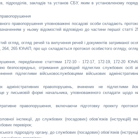
ів, підрозділів, закладів та установ СБУ, яким в установленому поряд
е правопорушення
ивного правопорушення уповноважені посадові особи складають проток
зазначенням у ньому відомостей відповідно до частини першої статті 2
тий огляд, огляд речей та вилучення речей і документів затриманої осо
0, 264, 265 КУпАП, про що складається протокол особистого огляду, огля
рушення, передбачене статтями 172-10 - 172-17, 172-19, 172-20 КУпА
ею безпосередньо, отримання доповідей підлеглих службових осіб а
нення підлеглими військовослужбовцями військових адміністративн
их адміністративних правопорушень, вчинених не підлеглими йо
 це у письмовій формі начальника, уповноваженого складати щодо н
тративне правопорушення, включаючи підготовку проекту протокол
овної інспекції, до службових (посадових) обов’язків (інструкцій) як
бових перевірок;
ського підрозділу органу, до службових (посадових) обов’язків (інструкці